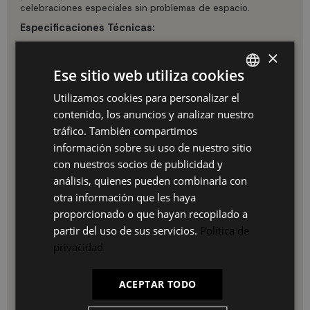
celebraciones especiales sin problemas de espacio.
Especificaciones Técnicas:
Medidas: 194X90X74 cm (Largo x Ancho x Alto)
×
Capacidad: 10 comensales
Ese sitio web utiliza cookies
Estructura: Patas metálicas en U (80x40 mm)
Tablero: Melamina de 30mm de grosor
Utilizamos cookies para personalizar el
SPANISH
Acabado tablero: Roble con veteado poroso
contenido, los anuncios y analizar nuestro
Color patas: Negro mate
ES
Estilo: Industrial/Moderno
tráfico. También compartimos
Montaje: Sencillo con instrucciones incluidas
PT
información sobre su uso de nuestro sitio
Garantía: 3 años
con nuestros socios de publicidad y
FR
Ventajas de Elegir esta Mesa:
análisis, quienes pueden combinarla con
IT
Estructura metálica resistente y duradera
otra información que les haya
Tablero de 30mm de grosor superior
proporcionado o que hayan recopilado a
Diseño industrial atemporal
partir del uso de sus servicios.
Política de
Fácil de limpiar y mantener
Versátil: comedor, trabajo, reuniones
privacidad
Patas en U para máxima estabilidad
Acabado resistente al uso diario
ACEPTAR TODO
Ideal para:
Comedores amplios, cocinas office, lofts,
espacios de trabajo colaborativo o cualquier ambiente