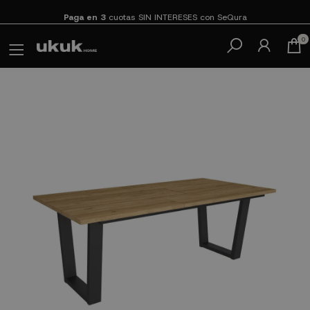
Paga en 3
cuotas SIN INTERESES con SeQura
0