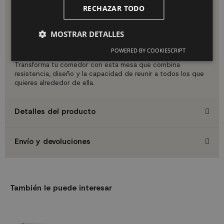
donde el estilo industrial y la funcionalidad sean prioritarios.
RECHAZAR TODO
Estilo Industrial con Carácter:
El contraste entre el metal
negro de las patas y la calidez del tablero con veteado de
madera crea una estética industrial moderna que combina
MOSTRAR DETALLES
perfectamente con decoraciones contemporáneas, nórdicas
POWERED BY COOKIESCRIPT
o rústicas.
Transforma tu comedor con esta mesa que combina
resistencia, diseño y la capacidad de reunir a todos los que
quieres alrededor de ella.
Detalles del producto
Envío y devoluciones
También le puede interesar