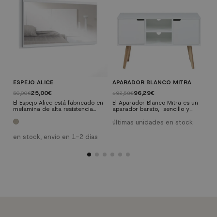
ESPEJO ALICE
APARADOR BLANCO MITRA
P
W
25,00€
96,29€
50,00€
192,58€
4
El Espejo Alice está fabricado en
El Aparador Blanco Mitra es un
melamina de alta resistencia
aparador barato, sencillo y
L
disponible en dos colores
elegante de los que mejoran,
T
diferentes. Destaca por su
casi sin hacer ruido, la
últimas unidades en stock
a
diseño actual y la elegancia y
decoración de cualquier salón.
d
ú
sencillez de sus formas capaz
No es fácil encontrar aparadores
g
en stock, envío en 1-2 días
de encajar en cualquier tipo de
de estilo vintage que, además,
d
dormitorio.
nos puedan encajar dentro de
s
un decoración de estilo nórdica
e
como es el caso.