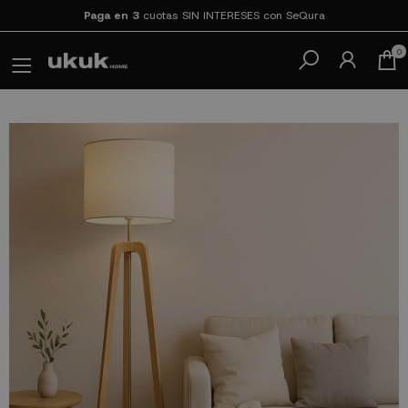
Paga en 3
cuotas SIN INTERESES con SeQura
0