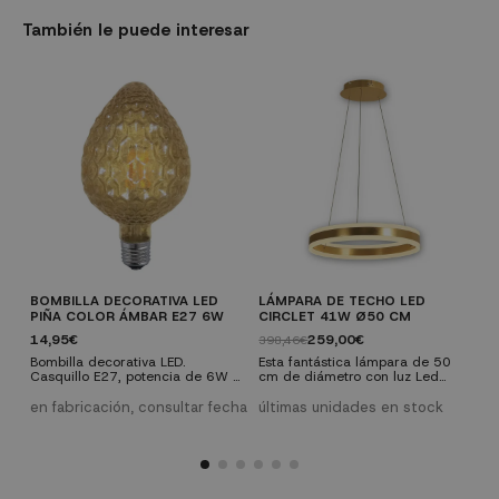
También le puede interesar
BOMBILLA DECORATIVA LED
LÁMPARA DE TECHO LED
P
PIÑA COLOR ÁMBAR E27 6W
CIRCLET 41W Ø50 CM
M
14,95€
259,00€
398,46€
7
Bombilla decorativa LED.
Esta fantástica lámpara de 50
E
Casquillo E27, potencia de 6W y
cm de diámetro con luz Led
p
550 lúmenes. Un modelo color
natural integrada de 41 W
i
ámbar con 2300K que, además
4000k 5548 lúmenes, está
s
en fabricación, consultar fecha
últimas unidades en stock
e
de darte esa luz cálida tan
fabricada en metal y aluminio
e
agradable para tu hogar, te
acabado en dorado con difusor
D
ofrece un diseño que podrás
acrílico, ilumina de forma
e
lucir en lámparas que dejen ver
elegante cualquier estancia,
y
la bombilla.
escalera o zona de paso.
p
Permite la instalación con punto
e