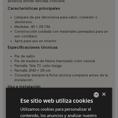
estancia donde decidas colocarla.
Características principales
Lámpara de pie decorativa para salón, comedor o
dormitorio.
Medidas: 40 X 28 CM.
Construcción cuidada con materiales pensados para un
uso cotidiano.
Apta para uso en interior.
Especificaciones técnicas
Pie de salón
Pie de madera de fresno barnizado color natural.
Pantalla: Tela TC color beige.
Pantalla: Ø40 X 28 cm
Consultar siempre la ficha técnica completa antes de la
instalación.
Uso e instalación
×
Coloca la lámpara de pie junto a sofás, butacas o zonas de
lectura para conseguir una luz cálida y envolvente.
Ese sitio web utiliza cookies
Asegúrate de que el cable no quede en zonas de paso para
evitar tropiezos.
Utilizamos cookies para personalizar el
SPANISH
Mantenimiento y limpieza
contenido, los anuncios y analizar nuestro
ES