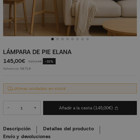
LÁMPARA DE PIE ELANA
145,00€
210,14€
-31%
Referencia
06716
últimas unidades en stock
-
+
Añadir a la cesta
(145,00€)
Descripción
Detalles del producto
Envío y devoluciones