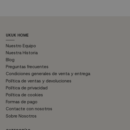
de luz desplazado. Altura 120
s
cm. desde la base del techo
hasta la pantalla.
UKUK HOME
Nuestro Equipo
Nuestra Historia
Blog
Preguntas frecuentes
Condiciones generales de venta y entrega
Política de ventas y devoluciones
Política de privacidad
Política de cookies
Formas de pago
Contacte con nosotros
Sobre Nosotros