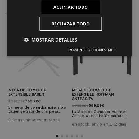
ACEPTAR TODO
También le puede interesar
RECHAZAR TODO
MOSTRAR DETALLES
POWERED BY COOKIESCRIPT
MESA DE COMEDOR
MESA DE COMEDOR
P
EXTENSIBLE BAUEN
EXTENSIBLE HOFFMAN
W
ANTRACITA
795,76€
1.591,52€
2
899,29€
1.798,58€
La mesa de comedor extensible
U
Bauen se trata de una pieza
d
La Mesa de Comedor Hoffman
ideal para crear ambientes
W
Antracita es la fusión perfecta
modernos y contemporáneos. Se
W
últimas unidades en stock
de sofisticación y funcionalidad.
e
caracteriza por su original
a
Su tablero de vidrio templado
en stock, envío en 1-2 días
diseño en la estructura,
e
con recubrimiento cerámico
fabricada a base de 4 patas
e
añade durabilidad y estilo
metálicas giradas y
o
contemporáneo. El acabado en