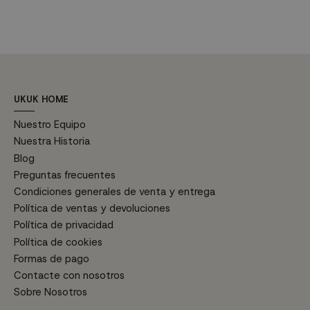
superpuestas entre sí de forma
v
antracita y la estructura de
asimétrica. También consta de
c
metal completan el diseño,
un práctico sistema de
u
convirtiendo esta mesa en el
extensión de apertura en alas
a
centro de atención de tu
que la hace perfecta para...
comedor. Con la capacidad de
extenderse...
UKUK HOME
Nuestro Equipo
Nuestra Historia
Blog
Preguntas frecuentes
Condiciones generales de venta y entrega
Política de ventas y devoluciones
Política de privacidad
Política de cookies
Formas de pago
Contacte con nosotros
Sobre Nosotros