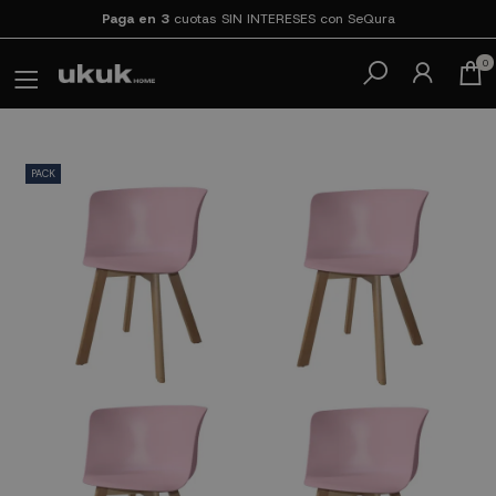
Paga en 3
cuotas SIN INTERESES con SeQura
0
PACK