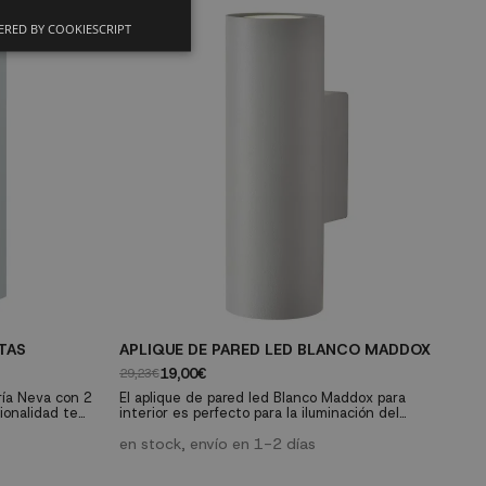
RED BY COOKIESCRIPT
TAS
APLIQUE DE PARED LED BLANCO MADDOX
E
19,00€
29,23€
18
ría Neva con 2
El aplique de pared led Blanco Maddox para
La
ionalidad te
interior es perfecto para la iluminación del
e
nto atractivo
recibidor, el salón, el estudio, la cocina o el baño.
e
ión en tu
Destaca objetos en cualquier estancia como
en stock, envío en 1-2 días
añ
e
cuadros, espejos y estanterías, en las zonas de
co
paso con este foco de pared evitarás que queden
du