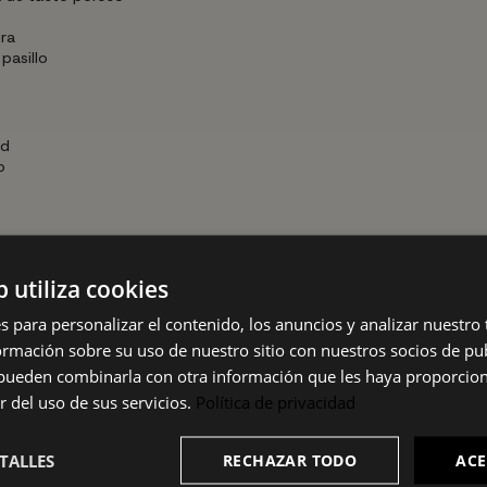
era
pasillo
ad
o
nico: en horizontal ocupa más ancho para espacios abiertos y amplio
y modernidad a cualquier decoración.
b utiliza cookies
s para personalizar el contenido, los anuncios y analizar nuestro
pida y segura, tanto apoyada en pared como como mueble independie
mación sobre su uso de nuestro sitio con nuestros socios de pub
s pueden combinarla con otra información que les haya proporci
r del uso de sus servicios.
Política de privacidad
TALLES
RECHAZAR TODO
ACE