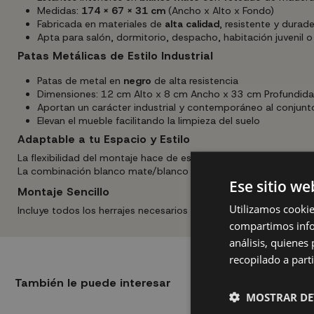
Medidas:
174 x 67 x 31 cm
(Ancho x Alto x Fondo)
Fabricada en materiales de
alta calidad
, resistente y durad
Apta para salón, dormitorio, despacho, habitación juvenil o 
Patas Metálicas de Estilo Industrial
Patas de metal en
negro
de alta resistencia
Dimensiones: 12 cm Alto x 8 cm Ancho x 33 cm Profundid
Aportan un carácter industrial y contemporáneo al conjunt
Elevan el mueble facilitando la limpieza del suelo
Adaptable a tu Espacio y Estilo
La flexibilidad del montaje hace de esta estantería un mueble ú
La combinación blanco mate/blanco mate aporta personalidad 
Ese sitio we
Montaje Sencillo
Utilizamos cookie
Incluye todos los herrajes necesarios para una instalación rá
compartimos infor
análisis, quiene
recopilado a parti
También le puede interesar
MOSTRAR DE