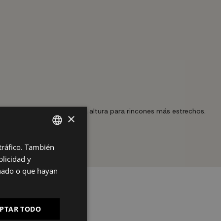
s; en vertical aprovecha la altura para rincones más estrechos.
×
 tráfico. También
SPANISH
nte.
licidad y
ES
onado o que hayan
PT
FR
PTAR TODO
IT