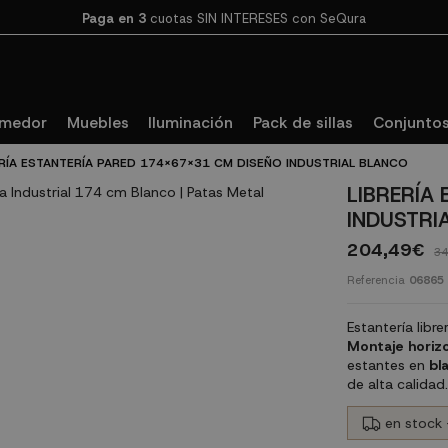
Paga en 3
cuotas SIN INTERESES con SeQura
omedor
Muebles
Iluminación
Pack de sillas
Conjuntos
ERÍA ESTANTERÍA PARED 174X67X31 CM DISEÑO INDUSTRIAL BLANCO
LIBRERÍA
INDUSTRI
204,49€
34
Referencia
06865
Estantería libr
Montaje horizo
estantes en
bl
de alta calidad
en stock 