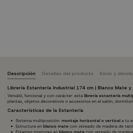
Descripción
Detalles del producto
Envío y devol
Librería Estantería Industrial 174 cm | Blanco Mate y
Versátil, funcional y con carácter: esta
librería estantería multi
plantas, objetos decorativos o accesorios en el salón, dormitor
Características de la Estantería
Sistema multiposición:
montaje horizontal o vertical
a tu e
Estructura en
blanco mate
con veteado de madera de tacto
Estantes interiores en
blanco mate
con veteado de madera