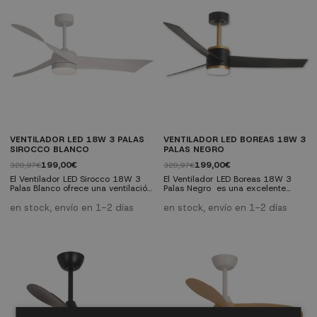
regulable.Características técnicas:
hogar.Características técnicas:
Motor DC silencioso con 6
Motor DC silencioso y eficiente
velocidades LED integrado con
Iluminación LED de 18W regulable
potencia...
en color e...
VENTILADOR LED 18W 3 PALAS
VENTILADOR LED BOREAS 18W 3
SIROCCO BLANCO
PALAS NEGRO
199,00€
199,00€
320,97€
320,97€
El Ventilador LED Sirocco 18W 3
El Ventilador LED Boreas 18W 3
Palas Blanco ofrece una ventilación
Palas Negro es una excelente
eficiente y una iluminación versátil
opción para quienes buscan
con un diseño elegante en blanco.
confort, eficiencia y un diseño
en stock, envío en 1-2 días
en stock, envío en 1-2 días
Gracias a su motor DC ultra
contemporáneo. Su motor DC
silencioso y su iluminación LED
silencioso, iluminación LED
regulable, es ideal para cualquier
regulable y estética elegante lo
estancia, desde salones hasta
convierten en una solución
dormitorios.Características
completa para cualquier
Técnicas: Motor DC silencioso y de
estancia.Características técnicas:
bajo consumo LED integrado...
Motor DC silencioso y de bajo
consumo Iluminación LED de
18W...