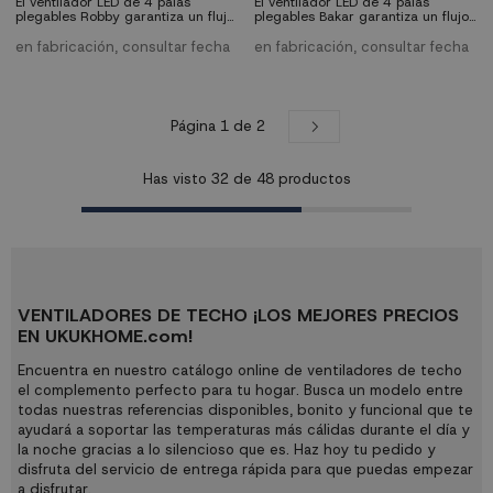
El ventilador LED de 4 palas
El ventilador LED de 4 palas
plegables Robby garantiza un flujo
plegables Bakar garantiza un flujo
de aire potente con un diseño
de aire potente con un diseño
elegante y funcional. Con un
elegante y funcional. Con un
en fabricación, consultar fecha
en fabricación, consultar fecha
motor silencioso de corriente
motor silencioso de corriente
continua (DC), ofrece 6
continua (DC), ofrece 6
velocidades ajustables para
velocidades ajustables para
adaptarse a tus necesidades.
adaptarse a tus necesidades.
Incluye mando a distancia,
Incluye mando a distancia,
Página 1 de 2
iluminación LED regulable en color
iluminación LED regulable en color
y en intensidad, y dos opciones de
y en intensidad, y dos opciones de
altura para una...
altura para una...
Has visto
32
de
48
productos
VENTILADORES DE TECHO ¡LOS MEJORES PRECIOS
EN UKUKHOME.com!
Encuentra en nuestro catálogo online de ventiladores de techo
el complemento perfecto para tu hogar. Busca un modelo entre
todas nuestras referencias disponibles, bonito y funcional que te
ayudará a soportar las temperaturas más cálidas durante el día y
la noche gracias a lo silencioso que es. Haz hoy tu pedido y
disfruta del servicio de entrega rápida para que puedas empezar
a disfrutar.