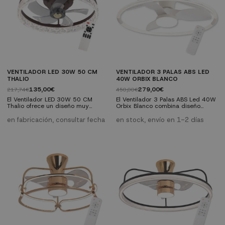
VENTILADOR LED 30W 50 CM
VENTILADOR 3 PALAS ABS LED
THALIO
40W ORBIX BLANCO
135,00€
279,00€
217,74€
450,00€
El Ventilador LED 30W 50 CM
El Ventilador 3 Palas ABS Led 40W
Thalio ofrece un diseño muy
Orbix Blanco combina diseño
original tipo plafón que es la
moderno y eficiencia para ofrecer
opción perfecta para quienes
una solución perfecta en
en fabricación, consultar fecha
en stock, envío en 1-2 días
buscan confort y eficiencia en
ventilación y luz. Es versátil y
espacios reducidos. Incluye un
encajará en cualquier estancia del
receptor y soporte para pared, es
hogar. Características técnicas:
apto para instalar en techos
Motor DC de bajo consumo con 6
inclinados de hasta 15º.
velocidades Luz LED integrada de
Características Técnicas: LED
40W regulable en color Equipada
integrado con una potencia de
con 3 aspas que están fabricadas
30W y 2433 lúmenes. Motor de...
en...