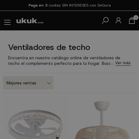
Paga en 3
cuotas SIN INTERESES con SeQura
0
Ventiladores de techo
Encuentra en nuestro catálogo online de ventiladores de
techo el complemento perfecto para tu hogar. Busca un
modelo entre todas nuestras referencias disponibles, bonito
y funcional que te ayudará a soportar las temperaturas más
cálidas durante el día y la noche gracias a lo silencioso que
es. Haz hoy tu pedido y disfruta del servicio de entrega
rápida para que puedas empezar a disfrutar.