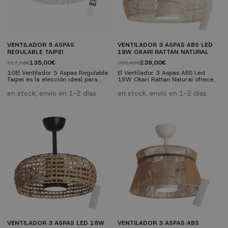
VENTILADOR 5 ASPAS
VENTILADOR 3 ASPAS ABS LED
REGULABLE TAIPEI
18W OKARI RATTAN NATURAL
135,00€
239,00€
217,74€
385,48€
10El Ventilador 5 Aspas Regulable
El Ventilador 3 Aspas ABS Led
Taipei es la elección ideal para
18W Okari Rattan Natural ofrece
mantener tu ambiente fresco y
un modelo de ventilador muy
confortable con un toque de
original que además cuenta con
en stock, envío en 1-2 días
en stock, envío en 1-2 días
distinción. Este innovador modelo,
tecnología eficiente. Su pantalla de
diseñado como plafón, es
rattán natural y acabado blanco lo
perfectamente adaptable a la
convierten en una opción
mayoría de los techos. Fusiona de
decorativa ideal para ambientes
manera impecable la eficiencia
cálidos y acogedores.
energética, un diseño
Características Técnicas:
contemporáneo y un motor DC
Compatible con techos inclinados
que asegura un...
hasta 15° Iluminación...
VENTILADOR 3 ASPAS LED 18W
VENTILADOR 3 ASPAS ABS