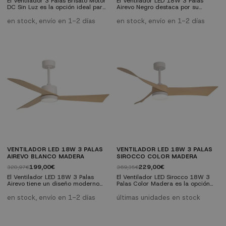
El Ventilador 3 Palas Brisato Motor
El Ventilador LED 18W 3 Palas
DC Sin Luz es la opción ideal para
Airevo Negro destaca por su
quienes buscan una solución de
diseño sofisticado en acabado
ventilación eficaz, no solo
negro con palas efecto madera
en stock, envío en 1-2 días
en stock, envío en 1-2 días
mantiene el ambiente fresco, sino
nogal. Combina elegancia,
que también agrega un toque
eficiencia y tecnología para
decorativo a cualquier habitación.
ofrecer el máximo confort durante
Características técnicas: Diámetro:
todo el año, con un
135.2 cm Material de las palas:
funcionamiento silencioso y una
ABS color madera Motor: DC
iluminación versátil.Características
Altura con tija de 12.5...
técnicas: Motor DC de 6
velocidades con funcionamiento
ultra...
VENTILADOR LED 18W 3 PALAS
VENTILADOR LED 18W 3 PALAS
AIREVO BLANCO MADERA
SIROCCO COLOR MADERA
199,00€
229,00€
320,97€
369,35€
El Ventilador LED 18W 3 Palas
El Ventilador LED Sirocco 18W 3
Airevo tiene un diseño moderno
Palas Color Madera es la opción
fabricado en color blanco y color
perfecta para crear un ambiente
madera le aportará calidez a tu
fresco y acogedor en tu hogar
en stock, envío en 1-2 días
últimas unidades en stock
hogar. Además de aportar estilo,
este verano. Su motor DC de bajo
ofrece una ventilación eficiente y
consumo y su iluminación LED
una iluminación versátil gracias a
regulable lo convierten en el
su motor DC y luz LED
ventilador perfecto para tu