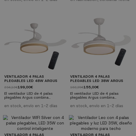
manera eficiente. Este ventilador
motor silencioso de corriente
combina funcionalidad y diseño,
continua (DC), ofrece 6
ideal para cualquier habitación de
velocidades ajustables para
tu hogar. Características técnicas:
adaptarse a tus necesidades.
Diámetro de 61 cm
Incluye mando a distancia,
Material palas: ABS blanco Material
iluminación LED regulable en color
cuerpo: aluminio acabado blanco...
y en intensidad, y dos opciones de
altura para una...
VENTILADOR 4 PALAS
VENTILADOR 4 PALAS
PLEGABLES LED 48W ARGUS
PLEGABLES LED 38W ARGUS
199,00€
155,00€
234,12€
182,35€
El ventilador LED de 4 palas
El ventilador LED de 4 palas
plegables Argus combina
plegables Argus combina
funcionalidad y diseño moderno
funcionalidad y diseño moderno
para mejorar cualquier espacio.
para mejorar cualquier espacio.
en stock, envío en 1-2 días
en stock, envío en 1-2 días
Este ventilador ofrece un potente
Este ventilador ofrece un potente
flujo de aire y es altamente
flujo de aire y es altamente
eficiente gracias a sus 6
eficiente gracias a sus 6
velocidades ajustables y su
velocidades ajustables y su
sistema de iluminación LED
sistema de iluminación LED
regulable. Además, incluye mando
regulable. Además, incluye mando
a distancia y tijas de diferentes
a distancia y tijas de diferentes
VENTILADOR 4 PALAS
VENTILADOR 4 PALAS