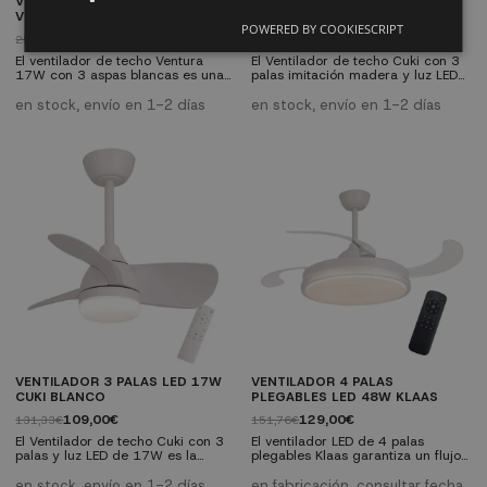
VENTILADOR 3 PALAS LED 17W
VENTILADOR 3 PALAS LED 17W
VENTURA BLANCO
CUKI MADERA
POWERED BY COOKIESCRIPT
159,00€
109,00€
256,45€
128,24€
El ventilador de techo Ventura
El Ventilador de techo Cuki con 3
17W con 3 aspas blancas es una
palas imitación madera y luz LED
solución moderna y eficiente para
de 17W es la solución perfecta
climatizar espacios de forma
para refrescar y alumbrar
en stock, envío en 1-2 días
en stock, envío en 1-2 días
silenciosa y estilizada.
cualquier espacio de manera
Características técnicas Motor DC
eficiente. Este ventilador combina
de bajo consumo y funcionamiento
funcionalidad y diseño, ideal para
ultrasilencioso LED integrado de
cualquier habitación de tu hogar.
17W regulable (3000K, 4000K,
Características técnicas: Diámetro
6000K) Caudal de aire de 8000
de 61 cm
m³/h 6 velocidades ajustables
Material palas: ABS imitación
Función...
madera Material cuerpo:...
VENTILADOR 3 PALAS LED 17W
VENTILADOR 4 PALAS
CUKI BLANCO
PLEGABLES LED 48W KLAAS
109,00€
129,00€
131,33€
151,76€
El Ventilador de techo Cuki con 3
El ventilador LED de 4 palas
palas y luz LED de 17W es la
plegables Klaas garantiza un flujo
solución perfecta para refrescar y
de aire potente con un diseño
alumbrar cualquier espacio de
elegante y funcional. Con un
en stock, envío en 1-2 días
en fabricación, consultar fecha