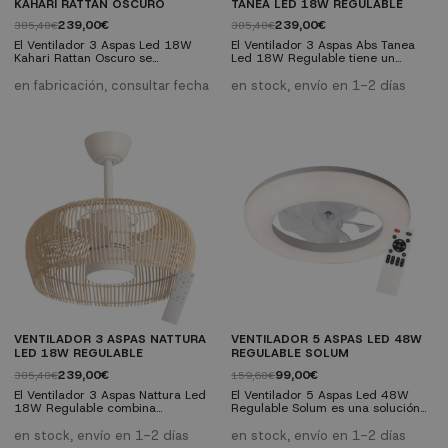
KAHARI RATTAN OSCURO
TANEA LED 18W REGULABLE
239,00€
239,00€
385,48€
385,48€
El Ventilador 3 Aspas Led 18W
El Ventilador 3 Aspas Abs Tanea
Kahari Rattan Oscuro se
Led 18W Regulable tiene un
caracteriza por su diseño sobrio y
diseño artesanal combinado con
elegante con pantalla de ratán
eficiencia tecnológica. La pantalla
en fabricación, consultar fecha
en stock, envío en 1-2 días
oscuro. Una opción decorativa
está realizada con hilo de cuerda
ideal para interiores
natural y además está equipado
contemporáneos que buscan un
con motor DC de bajo consumo y
toque natural con un acabado
silencioso. Características
sofisticado. Características
Técnicas: Medidas: Diámetro 61
Técnicas: Compatible con techos
cm, altura ajustable entre 33,5 cm
inclinados hasta 15° Motor DC
y 47 cm Nivel sonoro mínimo: 20
con 6 velocidades y...
dB...
VENTILADOR 3 ASPAS NATTURA
VENTILADOR 5 ASPAS LED 48W
LED 18W REGULABLE
REGULABLE SOLUM
239,00€
99,00€
385,48€
159,68€
El Ventilador 3 Aspas Nattura Led
El Ventilador 5 Aspas Led 48W
18W Regulable combina
Regulable Solum es una solución
funcionalidad y estética natural
perfecta para mantener tu espacio
gracias a su pantalla de ratán
fresco y confortable con estilo.
en stock, envío en 1-2 días
en stock, envío en 1-2 días
claro y su diseño moderno. Ideal
Este modelo, de tipo plafón, es