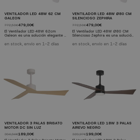
VENTILADOR LED 48W 62 CM
VENTILADOR LED 48W Ø80 CM
GALEON
SILENCIOSO ZEPHIRA
479,00€
479,00€
772,58€
772,58€
El Ventilador LED 48W 62cm
El Ventilador LED 48W Ø80 CM
Galeon es una solución elegante y
Silencioso Zephira es una solución
funcional para climatizar espacios
moderna y funcional que combina
interiores con eficiencia y estilo.
ventilación eficiente con
en stock, envío en 1-2 días
en stock, envío en 1-2 días
Este ventilador tipo plafón está
iluminación LED regulable. Su
diseñado para proporcionar una
diseño tipo plafón, ideal para
ventilación potente y silenciosa....
techos bajos, lo convierte en una
opción estética y práctica para
cualquier espacio. Características
técnicas: Diámetro: 80 cm Luz
LED 48W regulable en 3
temperaturas de...
VENTILADOR 3 PALAS BRISATO
VENTILADOR LED 18W 3 PALAS
MOTOR DC SIN LUZ
AIREVO NEGRO
189,00€
199,00€
304,84€
320,97€