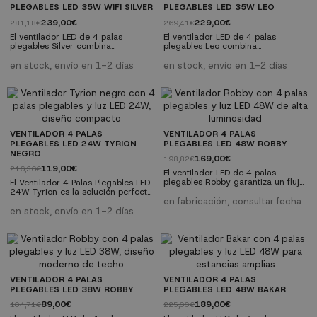
alturas para una instalación...
alturas para una instalación...
PLEGABLES LED 35W WIFI SILVER
PLEGABLES LED 35W LEO
239,00€
229,00€
281,18€
269,41€
El ventilador LED de 4 palas
El ventilador LED de 4 palas
plegables Silver combina
plegables Leo combina
funcionalidad y diseño moderno
funcionalidad y diseño moderno
para mejorar cualquier espacio.
para mejorar cualquier espacio.
en stock, envío en 1-2 días
en stock, envío en 1-2 días
Este ventilador ofrece un potente
Este ventilador ofrece un potente
flujo de aire y es altamente
flujo de aire y es altamente
eficiente gracias a sus 6
eficiente gracias a sus 6
velocidades ajustables y su
velocidades ajustables y su
sistema de iluminación LED
sistema de iluminación LED
regulable. Además, incluye mando
regulable. Además, incluye mando
a distancia y tijas de diferentes
a distancia y tijas de diferentes
VENTILADOR 4 PALAS
VENTILADOR 4 PALAS
alturas para una instalación...
alturas para una instalación...
PLEGABLES LED 24W TYRION
PLEGABLES LED 48W ROBBY
NEGRO
169,00€
198,82€
119,00€
216,36€
El ventilador LED de 4 palas
plegables Robby garantiza un flujo
El Ventilador 4 Palas Plegables LED
de aire potente con un diseño
24W Tyrion es la solución perfecta
elegante y funcional. Con un
para mantener cualquier espacio
en fabricación, consultar fecha
motor silencioso de corriente
fresco y bien iluminado,
en stock, envío en 1-2 días
continua (DC), ofrece 6
combinando eficiencia energética
velocidades ajustables para
y diseño elegante. Perfecto para
adaptarse a tus necesidades.
quienes buscan funcionalidad y
Incluye mando a distancia,
estilo en un solo producto. Mejora
iluminación LED regulable en color
tu confort con este ventilador
y en intensidad, y dos opciones de
versátil y moderno. Características
altura para una...
técnicas: Diámetro de 91,4...
VENTILADOR 4 PALAS
VENTILADOR 4 PALAS
PLEGABLES LED 38W ROBBY
PLEGABLES LED 48W BAKAR
89,00€
189,00€
104,71€
225,00€