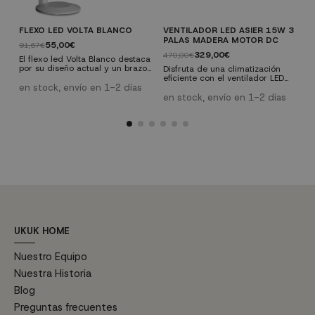
FLEXO LED VOLTA BLANCO
VENTILADOR LED ASIER 15W 3
L
PALAS MADERA MOTOR DC
4
55,00€
91,67€
329,00€
470,00€
1
El flexo led Volta Blanco destaca
por su diseño actual y un brazo
Disfruta de una climatización
N
que puede moldearse a la
eficiente con el ventilador LED
t
posición de 180º. Esta fabricado
en stock, envío en 1-2 días
Asier de 15W, equipado con 3
e
en acero y ABS con un acabado
palas de madera y motor DC. Su
p
en stock, envío en 1-2 días
e
en color blanco. Funciona con
diseño moderno combina
d
led integrado de 6W y
funcionalidad y estilo para
d
proporciona una luz fría de
ofrecer frescura y luminosidad a
f
6000K.
tu espacio. Mando a distancia
incluido. Características
técnicas: Diámetro: 132 cm
Material de las palas: 3 palas de
madera color caoba. Cuerpo:...
UKUK HOME
Nuestro Equipo
Nuestra Historia
Blog
Preguntas frecuentes