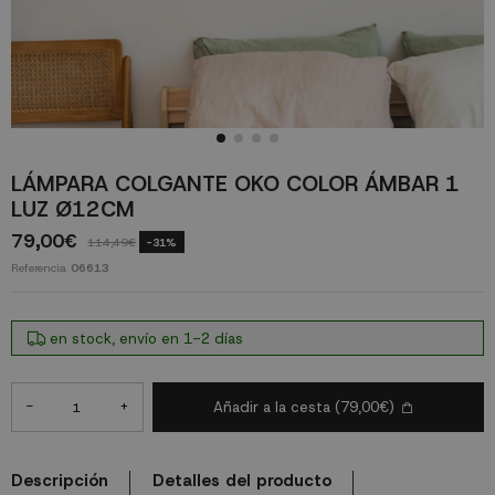
LÁMPARA COLGANTE OKO COLOR ÁMBAR 1
LUZ Ø12CM
79,00€
114,49€
-31%
Referencia
06613
en stock, envío en 1-2 días
-
+
Añadir a la cesta
(79,00€)
Descripción
Detalles del producto