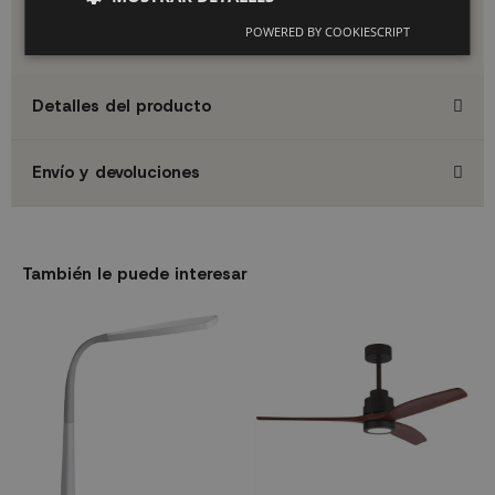
percepción real del producto. Si necesitas confirmar algún
dato técnico concreto, te recomendamos contactar con
POWERED BY COOKIESCRIPT
nuestro servicio de atención al cliente.
Detalles del producto
Envío y devoluciones
También le puede interesar