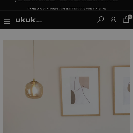
Paga en 3
cuotas SIN INTERESES con SeQura
0