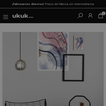
Paga en 3
cuotas SIN INTERESES con SeQura
0