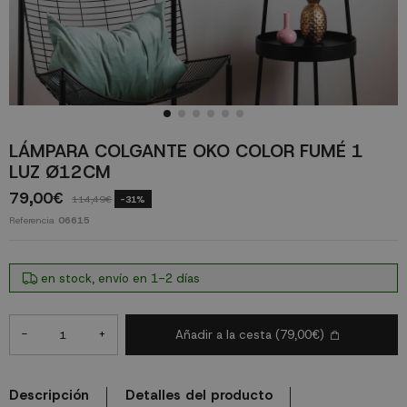
LÁMPARA COLGANTE OKO COLOR FUMÉ 1
LUZ Ø12CM
79,00€
114,49€
-31%
Referencia
06615
en stock, envío en 1-2 días
-
+
Añadir a la cesta
(79,00€)
Descripción
Detalles del producto