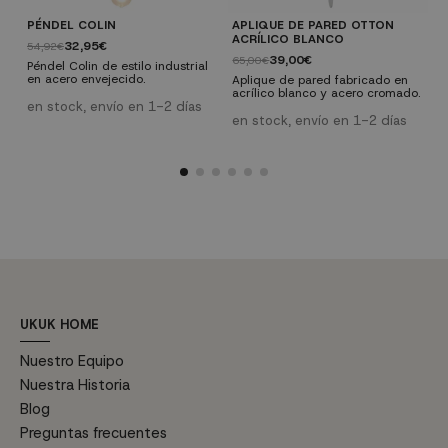
PÉNDEL COLIN
APLIQUE DE PARED OTTON
V
ACRÍLICO BLANCO
P
32,95€
54,92€
39,00€
65,00€
2
Péndel Colin de estilo industrial
en acero envejecido.
Aplique de pared fabricado en
E
acrílico blanco y acero cromado.
p
en stock, envío en 1-2 días
f
d
en stock, envío en 1-2 días
e
u
c
v
a
I
i
c
o
UKUK HOME
Nuestro Equipo
Nuestra Historia
Blog
Preguntas frecuentes