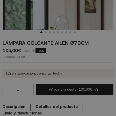
LÁMPARA COLGANTE AILEN Ø70CM
105,00€
152,17€
-31%
Referencia
06724
en fabricación, consultar fecha
-
+
Añadir a la cesta
(105,00€)
Descripción
Detalles del producto
Envío y devoluciones