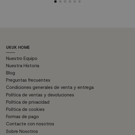
personalidad, calidad en su
incluido desde el que regular la
v
diseño y materiales, es más que
intensidad de giro de las palas y
s
una pieza de iluminación. Con
la luz led. Características
r
nuestra lámpara Manila
técnicas: Diámetro: 132 cm
m
decorarás, ambientarás e
Material de las palas: 3...
d
iluminarás.
in
UKUK HOME
Nuestro Equipo
Nuestra Historia
Blog
Preguntas frecuentes
Condiciones generales de venta y entrega
Política de ventas y devoluciones
Política de privacidad
Política de cookies
Formas de pago
Contacte con nosotros
Sobre Nosotros