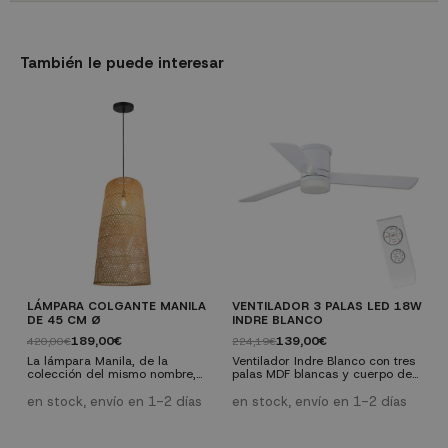
También le puede interesar
LÁMPARA COLGANTE MANILA
VENTILADOR 3 PALAS LED 18W
V
DE 45 CM Ø
INDRE BLANCO
P
189,00€
139,00€
420,00€
224,19€
1
La lámpara Manila, de la
Ventilador Indre Blanco con tres
E
colección del mismo nombre,
palas MDF blancas y cuerpo de
p
consta de una pantalla de 90
aluminio blanco con un motor
f
cm de alto, es ideal para
silencioso en su interior que
p
en stock, envío en 1-2 días
en stock, envío en 1-2 días
e
amplios espacios en donde
puedes controlar desde
E
pueda lucir su diseño y
cualquier parte de la estancia
f
personalidad. Cargada de
con el mando a distancia
e