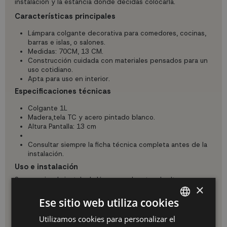
instalación y la estancia donde decidas colocarla.
Características principales
Lámpara colgante decorativa para comedores, cocinas,
barras e islas, o salones.
Medidas: 70CM, 13 CM.
Construcción cuidada con materiales pensados para un
uso cotidiano.
Apta para uso en interior.
Especificaciones técnicas
Colgante 1L
Madera,tela TC y acero pintado blanco.
Altura Pantalla: 13 cm
Consultar siempre la ficha técnica completa antes de la
instalación.
Uso e instalación
Se recomienda instalar la lámpara colgante a la altura
×
adecuada sobre mesas o zonas de paso, dejando espacio
suficiente para una iluminación cómoda y sin
Ese sitio web utiliza cookies
deslumbramientos. Para una colocación segura, es
aconsejable que la instalación eléctrica sea realizada por un
Utilizamos cookies para personalizar el
SPANISH
profesional cualificado.