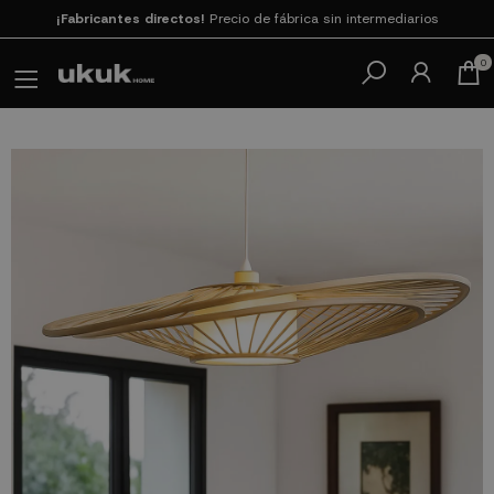
¡Fabricantes directos!
Precio de fábrica sin intermediarios
Paga en 3
cuotas SIN INTERESES con SeQura
0