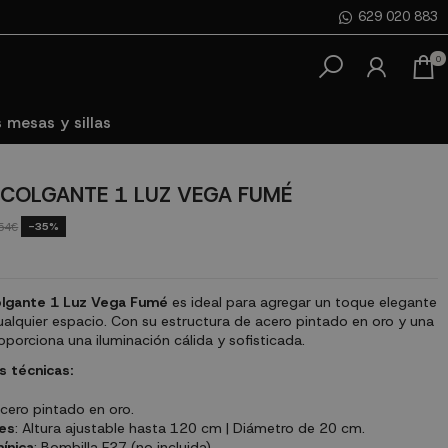
629 020 883
0
 mesas y sillas
COLGANTE 1 LUZ VEGA FUMÉ
-35%
54€
lgante 1 Luz Vega Fumé
es ideal para agregar un toque elegante
alquier espacio. Con su estructura de acero pintado en oro y una
roporciona una iluminación cálida y sofisticada.
s técnicas:
Acero pintado en oro.
es
: Altura ajustable hasta 120 cm | Diámetro de 20 cm.
ínica
: Bombilla E27 (no incluida).