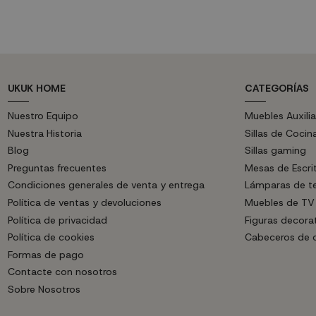
40 cm. Puntos de luz: Tres, que proporcionan
120 cm | Diáme
iluminación cálida y...
Bombilla E27 (no
UKUK HOME
CATEGORÍAS
Nuestro Equipo
Muebles Auxilia
Nuestra Historia
Sillas de Cocin
Blog
Sillas gaming
Preguntas frecuentes
Mesas de Escri
Condiciones generales de venta y entrega
Lámparas de t
Política de ventas y devoluciones
Muebles de TV
Política de privacidad
Figuras decora
Política de cookies
Cabeceros de
Formas de pago
Contacte con nosotros
Sobre Nosotros