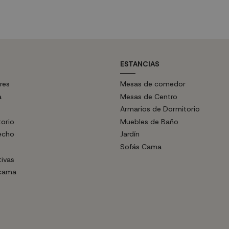
tro de 13 cm Fuente lumínica:
120 cm | Diámetro de 13 cm Fuente
...
Bombilla E27 (no...
ESTANCIAS
res
Mesas de comedor
a
Mesas de Centro
Armarios de Dormitorio
torio
Muebles de Baño
echo
Jardín
Sofás Cama
tivas
 cama