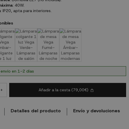
máxima
: 40W.
n
: IP20, apta para interiores.
onibles
 envío en 1-2 días
Añadir a la cesta
(79,00€)
+
Detalles del producto
Envío y devoluciones