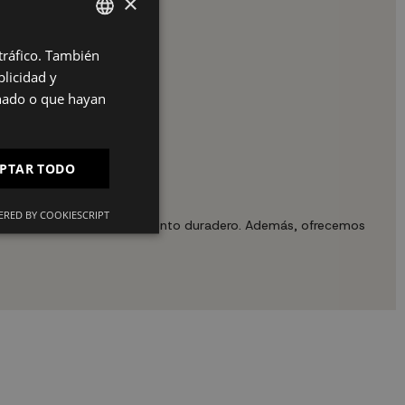
×
 tráfico. También
SPANISH
licidad y
ES
onado o que hayan
PT
FR
PTAR TODO
IT
RED BY COOKIESCRIPT
entes garantizan un rendimiento duradero. Además, ofrecemos