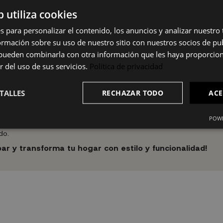
b utiliza cookies
.
s para personalizar el contenido, los anuncios y analizar nuestro
mación sobre su uso de nuestro sitio con nuestros socios de pub
s pueden combinarla con otra información que les haya proporci
r del uso de sus servicios.
Política de privacidad
TALLES
RECHAZAR TODO
ACE
POWE
can estilo y funcionalidad. Su diseño elegante y materiales resist
do.
 y transforma tu hogar con estilo y funcionalidad!