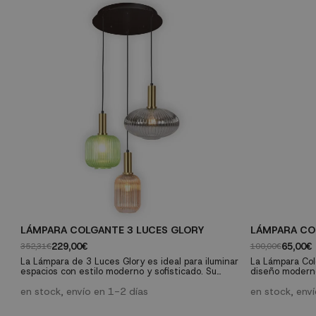
LÁMPARA COLGANTE 3 LUCES GLORY
LÁMPARA COL
229,00€
65,00€
352,31€
100,00€
La Lámpara de 3 Luces Glory es ideal para iluminar
La Lámpara Col
espacios con estilo moderno y sofisticado. Su
diseño moderno
diseño combina funcionalidad y elegancia, siendo
acero pintado e
perfecta para cualquier ambiente. Características
en stock, envío en 1-2 días
añadir un toque
en stock, env
técnicas: Material: Acero pintado en color oro.
Características técnicas: Ma
Dimensiones: Altura total de 120 cm | Ancho de
en color oro Di