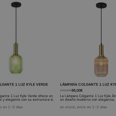
GANTE 1 LUZ KYLE VERDE
LÁMPARA COLGANTE 1 LUZ KY
65,00€
100,00€
gante 1 Luz Kyle Verde ofrece un
La Lámpara Colgante 1 Luz Kyle Á
 y elegante con su estructura de
un diseño moderno con elegancia,
n oro y una tulipa verde. Ideal para
estructura de acero pintado en oro 
 sofisticado a cualquier espacio.
ío en 1-2 días
ámbar que aporta calidez a cualqui
en stock, envío en 1-2 días
terial: Acero pintado
Características técnicas: Material: Acero pintado
mensiones: Altura ajustable hasta
en color oro Dimensiones: Altura aj