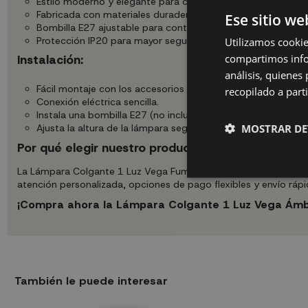
Estilo moderno y elegante para cualquier habitación.
Fabricada con materiales duraderos.
Ese sitio we
Bombilla E27 ajustable para controlar la intensidad de la luz
Protección IP20 para mayor seguridad.
Utilizamos cookie
compartimos infor
Instalación:
análisis, quiene
Fácil montaje con los accesorios incluidos.
recopilado a parti
Conexión eléctrica sencilla.
Instala una bombilla E27 (no incluida).
MOSTRAR DE
Ajusta la altura de la lámpara según el espacio.
Por qué elegir nuestro producto:
La Lámpara Colgante 1 Luz Vega Fumé es ideal para quienes bus
atención personalizada, opciones de pago flexibles y envío rápi
¡Compra ahora la Lámpara Colgante 1 Luz Vega Ámbar
También le puede interesar