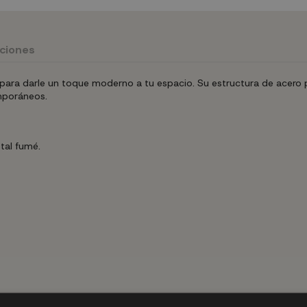
uciones
ra darle un toque moderno a tu espacio. Su estructura de acero pin
emporáneos.
tal fumé.