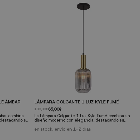
LE ÁMBAR
LÁMPARA COLGANTE 1 LUZ KYLE FUMÉ
L
65,00€
100,00€
12
mbar combina
La Lámpara Colgante 1 Luz Kyle Fumé combina un
L
 destacando su
diseño moderno con elegancia, destacando su
p
y una tulipa
estructura de acero pintado en oro y una tulipa
cu
er ambiente.
fumé que aporta calidez a cualquier ambiente.
en stock, envío en 1-2 días
pi
e
Características técnicas: Material: Acero pintado
il
ustable hasta
en color oro Dimensiones: Altura ajustable hasta
técnicas