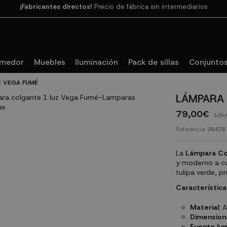
Paga en 3
cuotas SIN INTERESES con SeQura
omedor
Muebles
Iluminación
Pack de sillas
Conjuntos
Z VEGA FUMÉ
LÁMPARA 
79,00€
121,
Referencia
06478
La
Lámpara Co
y moderno a cu
tulipa verde, p
Característica
Material
: 
Dimension
Fuente lum