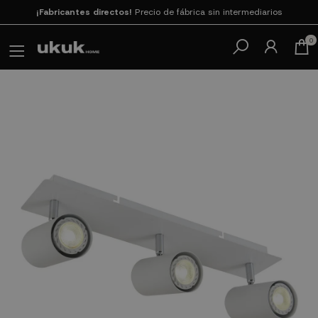
Paga en 3
cuotas SIN INTERESES con SeQura
0