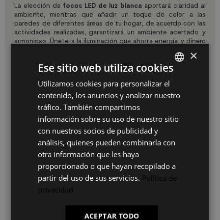
La elección de
focos LED de luz blanca
aportará claridad al
ambiente, mientras que añadir un toque de color a las
paredes de diferentes áreas de tu hogar, de acuerdo con las
actividades realizadas, garantizará un ambiente acertado y
armonioso. Únete a la iluminación que ahorra energía y dinero
en tu hogar con nuestros focos de interior.
×
Ilumina cada espacio de manera efectiva
Ese sitio web utiliza cookies
La zona de estudio, el salón, la cocina y el baño requieren
Utilizamos cookies para personalizar el
SPANISH
una
iluminación
adaptada. Para la zona de estudio, opta por
contenido, los anuncios y analizar nuestro
tonalidades verdes y amarillas en las paredes, ya que
ES
estimulan la inteligencia, la creatividad y la concentración.
tráfico. También compartimos
Nuestros modernos focos de techo proporcionarán una
PT
información sobre su uso de nuestro sitio
iluminación que emula la luz del día, evitando la pérdida de
con nuestros socios de publicidad y
concentración durante largas horas de trabajo o estudio.
FR
análisis, quienes pueden combinarla con
En el salón, donde se comparten momentos con familiares y
IT
otra información que les haya
amigos, los
focos de techo
son altamente recomendados.
Una buena iluminación contribuirá a que esos momentos
proporcionado o que hayan recopilado a
sean aún más agradables y relajantes. Si tienes un rincón de
partir del uso de sus servicios.
Política de
lectura, un
foco de luz blanca
te permitirá disfrutar de tus
privacidad
libros sin distracciones ni somnolencia.
En la cocina, la
iluminación
adecuada es esencial para
realizar tareas culinarias de forma segura y eficiente. Utiliza
ACEPTAR TODO