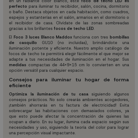
en un radiante color blanco, este
foco de techo LED es
perfecto
para iluminar tu recibidor, salón, cocina, dormitorio
o baño. Destaca objetos en cada habitación, como cuadros,
espejos y estanterías en el salón, armarios en el dormitorio o
el recibidor de casa. Olvídate de las zonas sombreadas
gracias a los brillantes
focos de techo LED
.
El
Foco 3 luces Blanco Maddox
funciona con tres
bombillas
de casquillo
GU10 (no incluidas), brindándote una
iluminación potente y eficiente. Nuestro amplio catálogo de
focos de techo te permitirá elegir fácilmente el que mejor se
adapte a tus necesidades de iluminación en el hogar. Sus
medidas
compactas de 44x9x15 cm lo convierten en una
opción versátil para cualquier espacio.
Consejos para iluminar tu hogar de forma
eficiente
Optimiza la iluminación de tu casa
siguiendo algunos
consejos prácticos. No solo crearás ambientes acogedores,
¡también ahorrarás en tu factura de electricidad! Evita
sobrecargar las habitaciones con demasiados colores, ya
que esto puede afectar la concentración de quienes las
ocupan a diario. En su lugar, ilumina cada espacio según sus
necesidades y uso, siguiendo la teoría del color para lograr
una percepción visual impactante.