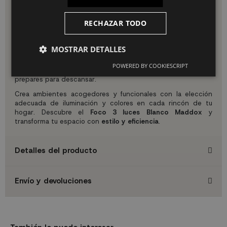
focos dirigibles para iluminar estanterías, cajones, armarios y
encimeras, creando un espacio funcional y evitando
accidentes.
RECHAZAR TODO
En el baño, donde dedicas tiempo a tu cuidado personal
diario, la
iluminación
debe ser agradable y proporcionar la
MOSTRAR DETALLES
claridad necesaria para maquillarte y peinarte. Nuestros
focos en el techo, dirigidos hacia el espejo, son ideales para
POWERED BY COOKIESCRIPT
este espacio. Además, te ayudarán a relajarte cuando te
prepares para descansar.
Crea ambientes acogedores y funcionales con la elección
adecuada de iluminación y colores en cada rincón de tu
hogar. Descubre el
Foco 3 luces Blanco Maddox
y
transforma tu espacio con
estilo y eficiencia
.
Detalles del producto
Envío y devoluciones