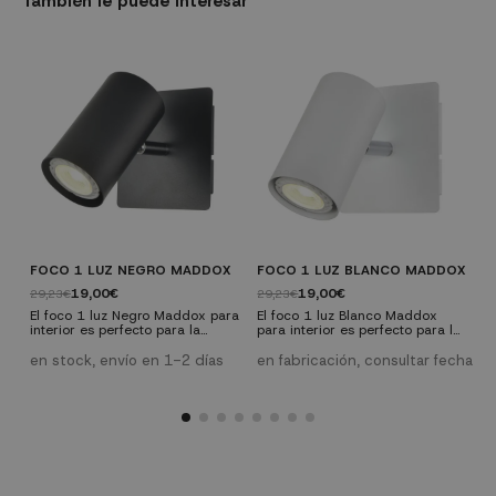
También le puede interesar
FOCO 1 LUZ NEGRO MADDOX
FOCO 1 LUZ BLANCO MADDOX
F
M
19,00€
19,00€
29,23€
29,23€
6
El foco 1 luz Negro Maddox para
El foco 1 luz Blanco Maddox
interior es perfecto para la
para interior es perfecto para la
E
iluminación del recibidor, el
iluminación del recibidor, el
p
salón, el estudio, la cocina o el
salón, el estudio, la cocina o el
en stock, envío en 1-2 días
en fabricación, consultar fecha
i
baño. Destaca objetos en
baño. Destaca objetos en
s
e
cualquier estancia como
cualquier estancia como
e
cuadros, espejos y estanterías,
cuadros, espejos y estanterías,
D
en las zonas de paso con este
en las zonas de paso con este
e
foco de pared evitarás que
foco de pared evitarás que
y
queden zonas con sombras.
queden zonas con sombras.
p
e
s