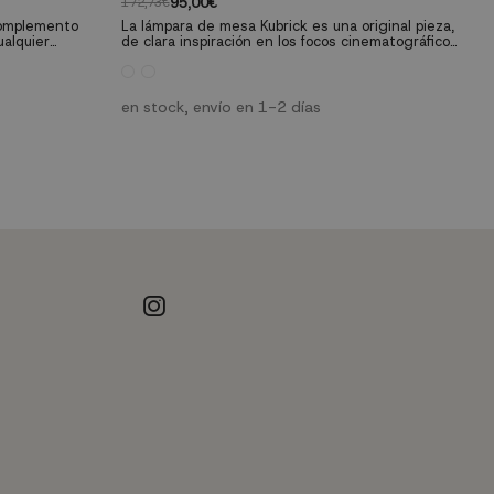
95,00€
172,73€
 complemento
La lámpara de mesa Kubrick es una original pieza,
ualquier
de clara inspiración en los focos cinematográficos,
derno, líneas
que conseguirá llamar la atención en cualquier
ten en una
lugar de tu hogar en el que la ubiques.
en stock, envío en 1-2 días
reversibles