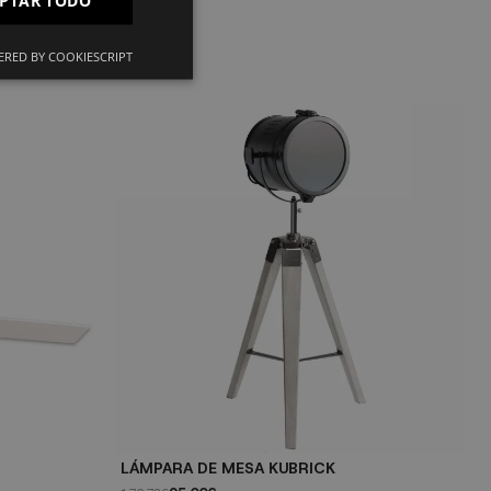
IT
RED BY COOKIESCRIPT
L
21
e
LÁMPARA DE MESA KUBRICK