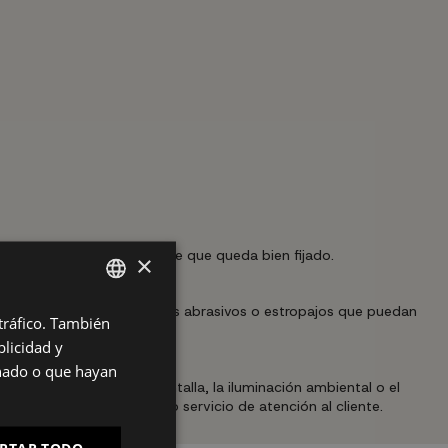
ción de paso) y asegúrate de que queda bien fijado.
×
evitando productos químicos abrasivos o estropajos que puedan
 tráfico. También
SPANISH
ctrica.
licidad y
ES
onado o que hayan
 la calibración de la pantalla, la iluminación ambiental o el
PT
mos contactar con nuestro servicio de atención al cliente.
FR
PTAR TODO