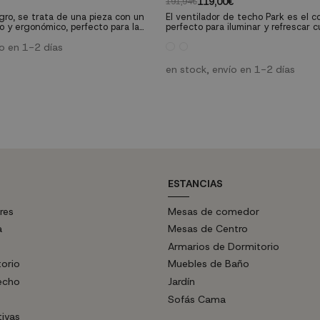
119,00€
191,94€
egro, se trata de una pieza con un
El ventilador de techo Park es el
 y ergonómico, perfecto para la
perfecto para iluminar y refrescar c
o y actividades de estudio.
estancia de tu hogar. Su estilo mo
ío en 1-2 días
simples y diseño actual lo convier
pieza ideal para cualquier hogar. Características
técnicas: Diámetro: 110 cm Material de las
en stock, envío en 1-2 días
palas: 3 palas, madera blanco/haya 
Cuerpo: Aluminio blanco /...
ESTANCIAS
res
Mesas de comedor
a
Mesas de Centro
Armarios de Dormitorio
torio
Muebles de Baño
echo
Jardín
Sofás Cama
tivas