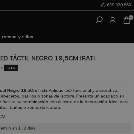
629 020 883
0
 mesas y sillas
LED TÁCTIL NEGRO 19,5CM IRATI
-31%
2€
ctil Negro 19,5Cm Irati
. Aplique LED funcional y decorativo,
cabeceros, pasillos o zonas de lectura. Presenta un acabado en
 facilita su combinación con el resto de la decoración. Ideal para
llos, baños o zonas de lectura.
CM.
 envío en 1-2 días