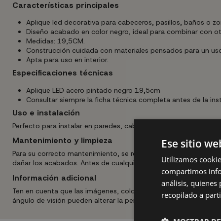
Características principales
Aplique led decorativa para cabeceros, pasillos, baños o zo
Diseño acabado en color negro, ideal para combinar con ot
Medidas: 19,5CM.
Construcción cuidada con materiales pensados para un uso
Apta para uso en interior.
Especificaciones técnicas
Aplique LED acero pintado negro 19,5cm
Consultar siempre la ficha técnica completa antes de la inst
Uso e instalación
Perfecto para instalar en paredes, cabeceros o pasillos. Selecci
Mantenimiento y limpieza
Ese sitio we
Para su correcto mantenimiento, se recomienda limpiar la estr
Utilizamos cookie
dañar los acabados. Antes de cualquier tarea de limpieza o susti
compartimos infor
Información adicional
análisis, quiene
Ten en cuenta que las imágenes, colores y medidas mostradas son
recopilado a parti
ángulo de visión pueden alterar la percepción real del producto