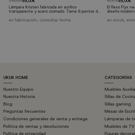
89,00€
49,00€
148,33€
81,67€
Lámpara Kristen fabricada en acrílico
El flexo Flyx n
transparente y acero cromado. Tiene 6 puntos de
diseño moderno
luz que te darán una iluminación brillante y cálida.
mesa de trabaj
en fabricación, consultar fecha
en stock, env
UKUK HOME
CATEGORÍAS
Nuestro Equipo
Muebles Auxilia
Nuestra Historia
Sillas de Cocin
Blog
Sillas gaming
Preguntas frecuentes
Mesas de Escri
Condiciones generales de venta y entrega
Lámparas de t
Política de ventas y devoluciones
Muebles de TV
Política de privacidad
Figuras decora