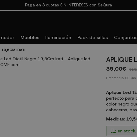
Paga en 3
cuotas SIN INTERESES con SeQura
omedor
Muebles
Iluminación
Pack de sillas
Conjuntos
 19,5CM IRATI
APLIQUE 
39,00€
56,5
Referencia
06646
Aplique Led Tá
perfecto para 
color negro que
cabeceros, pasi
Medidas:
19,5
en stock,