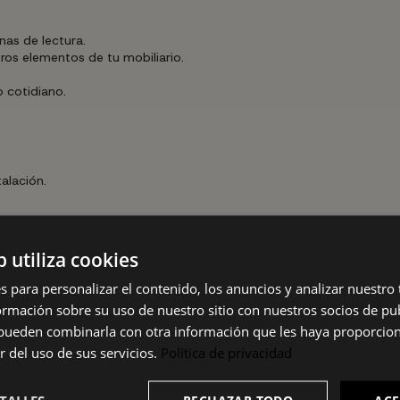
nas de lectura.
ros elementos de tu mobiliario.
 cotidiano.
alación.
ona la altura adecuada según el uso (lectura, luz ambiental, ilumina
b utiliza cookies
uctura y la pantalla con un paño suave y ligeramente humedecido, 
s para personalizar el contenido, los anuncios y analizar nuestro
tución de la bombilla, desconecta siempre la luminaria de la red elé
mación sobre su uso de nuestro sitio con nuestros socios de pub
s pueden combinarla con otra información que les haya proporci
 orientativos y pueden presentar ligeras variaciones. Factores como
r del uso de sus servicios.
Política de privacidad
. Si necesitas confirmar algún dato técnico concreto, te recomenda
RECHAZAR TODO
ACE