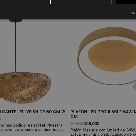
POWE
GANTE JELLYFISH DE 60 CM Ø
PLAFÓN LED REGULABLE 64W 
CM
€
159,00€
244,62€
 no has podido resistirte! Nuestra
sh es única, enamora su diseño, su
Plafón Mesuga con luz led de 64W,
riales.
actual muy funcional. Acabado de c