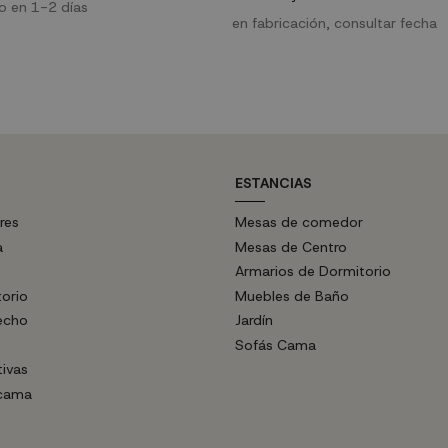
ío en 1-2 días
con luz de intensidad y color regul
distancia incluido que quedará per
en fabricación, consultar fecha
cualquier estancia.
ESTANCIAS
res
Mesas de comedor
a
Mesas de Centro
Armarios de Dormitorio
torio
Muebles de Baño
echo
Jardín
Sofás Cama
tivas
 cama