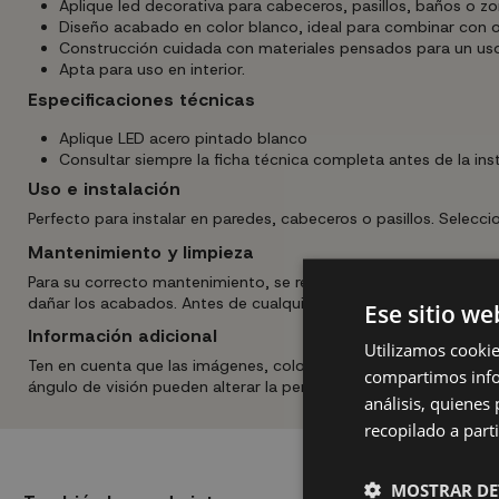
Aplique led decorativa para cabeceros, pasillos, baños o zo
Diseño acabado en color blanco, ideal para combinar con o
Construcción cuidada con materiales pensados para un uso
Apta para uso en interior.
Especificaciones técnicas
Aplique LED acero pintado blanco
Consultar siempre la ficha técnica completa antes de la inst
Uso e instalación
Perfecto para instalar en paredes, cabeceros o pasillos. Selecci
Mantenimiento y limpieza
Para su correcto mantenimiento, se recomienda limpiar la estr
dañar los acabados. Antes de cualquier tarea de limpieza o susti
Ese sitio we
Información adicional
Utilizamos cookie
Ten en cuenta que las imágenes, colores y medidas mostradas son
compartimos infor
ángulo de visión pueden alterar la percepción real del producto
análisis, quiene
recopilado a parti
MOSTRAR DE