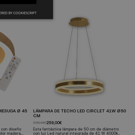
RED BY COOKIESCRIPT
MESUGA Ø 45
LÁMPARA DE TECHO LED CIRCLET 41W Ø50
L
CM
29
259,00€
398,46€
E
in
 con diseño
Esta fantástica lámpara de 50 cm de diámetro
re
olor madera,
con luz Led natural integrada de 41 W 4000k