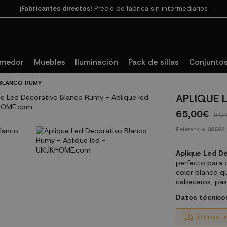
Paga en 3
cuotas SIN INTERESES con SeQura
omedor
Muebles
Iluminación
Pack de sillas
Conjuntos
 BLANCO RUMY
APLIQUE 
65,00€
94,2
Referencia
06682
Aplique Led D
perfecto para 
color blanco qu
cabeceros, pasi
Datos técnico
últimas u