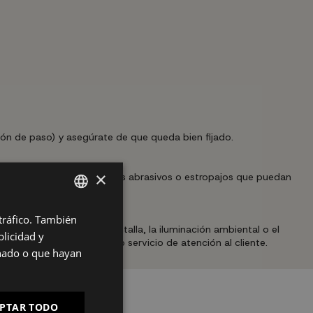
ción de paso) y asegúrate de que queda bien fijado.
×
evitando productos químicos abrasivos o estropajos que puedan
ctrica.
 tráfico. También
SPANISH
 la calibración de la pantalla, la iluminación ambiental o el
licidad y
ES
mos contactar con nuestro servicio de atención al cliente.
onado o que hayan
PT
FR
PTAR TODO
IT