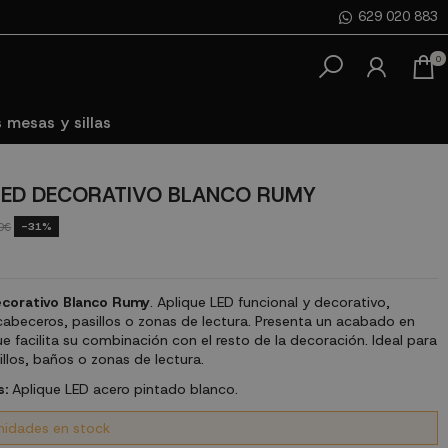
629 020 883
0
 mesas y sillas
LED DECORATIVO BLANCO RUMY
-31%
0€
ecorativo Blanco Rumy
. Aplique LED funcional y decorativo,
cabeceros, pasillos o zonas de lectura. Presenta un acabado en
e facilita su combinación con el resto de la decoración. Ideal para
llos, baños o zonas de lectura.
s:
Aplique LED acero pintado blanco.
nidades en stock