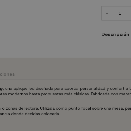
-
Descripción
uciones
my
, una aplique led diseñada para aportar personalidad y confort a 
ientes modernos hasta propuestas más clásicas. Fabricada con materi
s o zonas de lectura. Utilízala como punto focal sobre una mesa, p
tancia donde decidas colocarla.