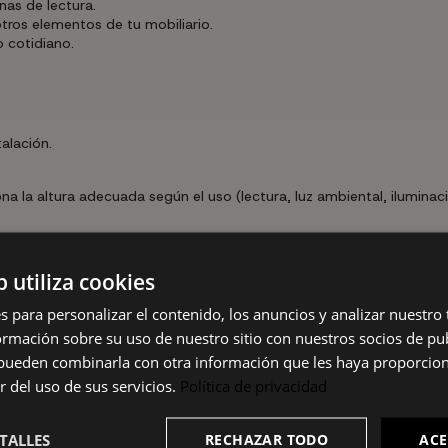
nas de lectura.
tros elementos de tu mobiliario.
 cotidiano.
alación.
ona la altura adecuada según el uso (lectura, luz ambiental, ilumina
uctura y la pantalla con un paño suave y ligeramente humedecido, 
tución de la bombilla, desconecta siempre la luminaria de la red elé
b utiliza cookies
s para personalizar el contenido, los anuncios y analizar nuestro
 orientativos y pueden presentar ligeras variaciones. Factores como
mación sobre su uso de nuestro sitio con nuestros socios de pub
. Si necesitas confirmar algún dato técnico concreto, te recomenda
s pueden combinarla con otra información que les haya proporci
r del uso de sus servicios.
Política de privacidad
TALLES
RECHAZAR TODO
ACE