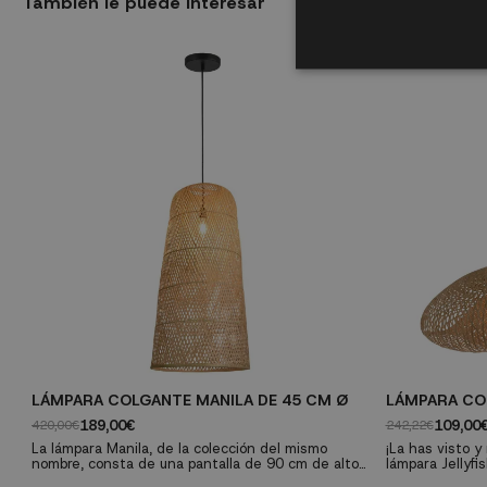
También le puede interesar
LÁMPARA COLGANTE MANILA DE 45 CM Ø
LÁMPARA COL
189,00€
109,00
420,00€
242,22€
La lámpara Manila, de la colección del mismo
¡La has visto y
nombre, consta de una pantalla de 90 cm de alto,
lámpara Jellyfi
es ideal para amplios espacios en donde pueda
carácter y mate