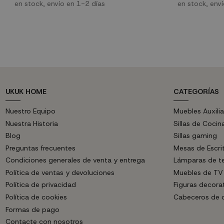
lucir su diseño y personalidad. Cargada de
en stock, envío en 1-2 días
en stock, env
personalidad, calidad en su diseño y materiales,
es más que una pieza de iluminación. Con nuestra
lámpara Manila decorarás, ambientarás e
iluminarás.
UKUK HOME
CATEGORÍAS
Nuestro Equipo
Muebles Auxilia
Nuestra Historia
Sillas de Cocin
Blog
Sillas gaming
Preguntas frecuentes
Mesas de Escri
Condiciones generales de venta y entrega
Lámparas de t
Política de ventas y devoluciones
Muebles de TV
Política de privacidad
Figuras decora
Política de cookies
Cabeceros de
Formas de pago
Contacte con nosotros