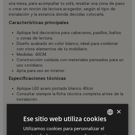
una mesa, para acompañar tu sofá, resaltar una zona de paso
o crear un rincón de lectura acogedor, según el tipo de
instalación y la estancia donde decidas colocarla.
Características principales
Aplique led decorativa para cabeceros, pasillos, baños
o zonas de lectura.
Diseño acabado en color blanco, ideal para combinar
con otros elementos de tu mobiliario.
Medidas: 40CM.
Construcción cuidada con materiales pensados para un
uso cotidiano.
Apta para uso en interior.
Especificaciones técnicas
Aplique LED acero pintado blanco 40cm
Consultar siempre la ficha técnica completa antes de la
instalación.
Uso e instalación
×
Perfecto para instalar en paredes, cabeceros o pasillos.
Ese sitio web utiliza cookies
Selecciona la altura adecuada según el uso (lectura, luz
ambiental, iluminación de paso) y asegúrate de que queda
Utilizamos cookies para personalizar el
SPANISH
bien fijado.