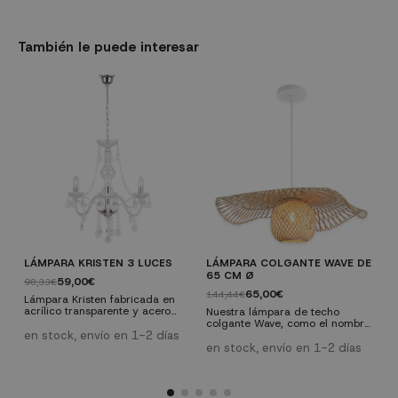
También le puede interesar
LÁMPARA KRISTEN 3 LUCES
LÁMPARA COLGANTE WAVE DE
P
65 CM Ø
M
59,00€
98,33€
65,00€
144,44€
2
Lámpara Kristen fabricada en
acrílico transparente y acero
Nuestra lámpara de techo
P
cromado. Esta formada por 3
colgante Wave, como el nombre
6
puntos de luz y son necesarias 3
en stock, envío en 1-2 días
lo indica, es como una ola,
f
bombillas de casquillo E-14 de
visualmente ligera, transmite
m
en stock, envío en 1-2 días
e
máximo 40W (no incluidas)
una sensación de movimiento
c
por sus alas tejidas con tiras de
d
bambú.
p