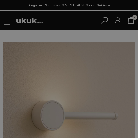
Paga en 3
cuotas SIN INTERESES con SeQura
0