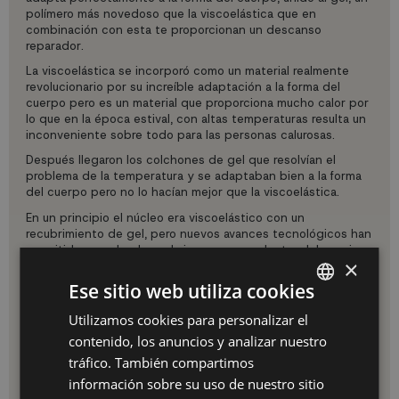
polímero más novedoso que la viscoelástica que en
combinación con esta te proporcionan un descanso
reparador.
La viscoelástica se incorporó como un material realmente
revolucionario por su increíble adaptación a la forma del
cuerpo pero es un material que proporciona mucho calor por
lo que en la época estival, con altas temperaturas resulta un
inconveniente sobre todo para las personas calurosas.
Después llegaron los colchones de gel que resolvían el
problema de la temperatura y se adaptaban bien a la forma
del cuerpo pero no lo hacían mejor que la viscoelástica.
En un principio el núcleo era viscoelástico con un
recubrimiento de gel, pero nuevos avances tecnológicos han
permitido que el gel pueda incorporarse dentro del propio
×
material viscoelástico.
Ese sitio web utiliza cookies
Es ahora, cuando se han combinado estos dos magníficos
materiales, que podemos disfrutar del colchón de viscogel
Utilizamos cookies para personalizar el
SPANISH
con fantásticas propiedades adaptativas a la forma del
cuerpo y manteniendo una temperatura agradable para un
contenido, los anuncios y analizar nuestro
ES
descanso absolutamente reparador.
tráfico. También compartimos
PT
Estos colchones son transpirables por lo que nos aseguran
información sobre su uso de nuestro sitio
una higiene y termorregulación correcta, durabilidad y