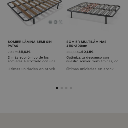
SOMIER LÁMINA SEMI SIN
SOMIER MULTILÁMINAS
C
PATAS
150x200cm
C
35,63€
150,15€
79,17€
183,11€
2
El más económico de los
Optimiza tu descanso con
C
somieres. Reforzado con una
nuestro somier multiláminas, con
C
barra central hasta la medida
una altura de patas de 25 cm.
c
120 y con dos barras centrales
Su diseño resistente y funcional
e
últimas unidades en stock
últimas unidades en stock
a partir de la medida de 135
proporciona un soporte óptimo
cm. Lámina de madera de 100
para tu colchón, asegurando
p
mm. Compatible con cualquier
noches de sueño reparador y
tipo de colchón
confortable
independientemente de su
composición.