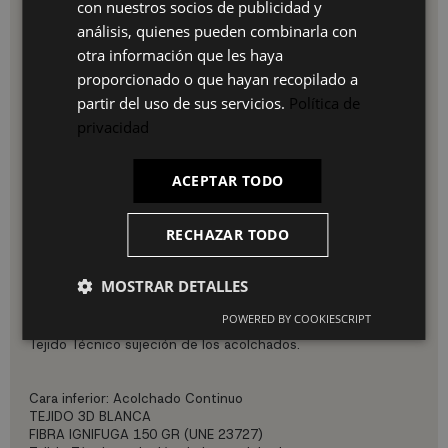
con nuestros socios de publicidad y
FR
resistencia.
análisis, quienes pueden combinarla con
Consulta que
bases y somieres
de los que encontrarás en
IT
otra información que les haya
nuestro catálogo se adaptan a las necesidades de tu nuevo
proporcionado o que hayan recopilado a
colchón de viscogel
Suiza
.
partir del uso de sus servicios.
Política de
Coloca, si lo prefieres, un
cabecero y cama
e incluye unas
privacidad
mesitas de noche
para completar la decoración del
dormitorio.
Viste tu colchón con nuestras
almohadas y rellenos de cojín
ACEPTAR TODO
y la
ropa de cama
entre la que encontrarás sábanas bonitas,
suaves y resistentes que hemos seleccionado para ti.
RECHAZAR TODO
Núcleo : 16 cm FOAMFLEX, DENSIDAD 23 KG
Cara superior: Acolchado
MOSTRAR DETALLES
TEJIDO MONCEL
0,4 cm ViscoPLUSGEL
POWERED BY COOKIESCRIPT
2,5 cm SOFT SS
Tejido Técnico sujeción de los acolchados.
Cara inferior: Acolchado Continuo
TEJIDO 3D BLANCA
FIBRA IGNIFUGA 150 GR (UNE 23727)