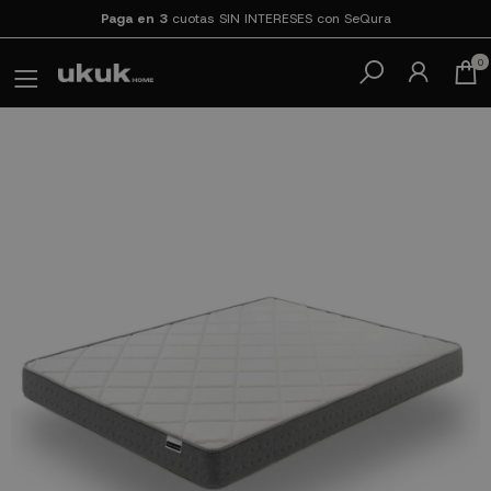
Paga en 3
cuotas SIN INTERESES con SeQura
0