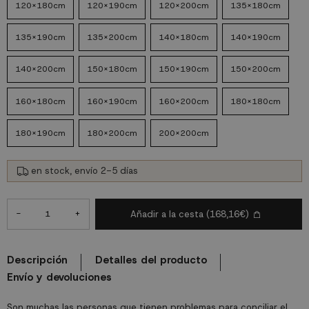
120X180cm
120X190cm
120X200cm
135x180cm
135x190cm
135x200cm
140x180cm
140X190cm
140X200cm
150x180cm
150x190cm
150x200cm
160x180cm
160x190cm
160x200cm
180x180cm
180x190cm
180x200cm
200x200cm
en stock, envío 2-5 días
-
+
Añadir a la cesta
(168,16€)
Descripción
Detalles del producto
Envío y devoluciones
Son muchas las personas que tienen problemas para conciliar el