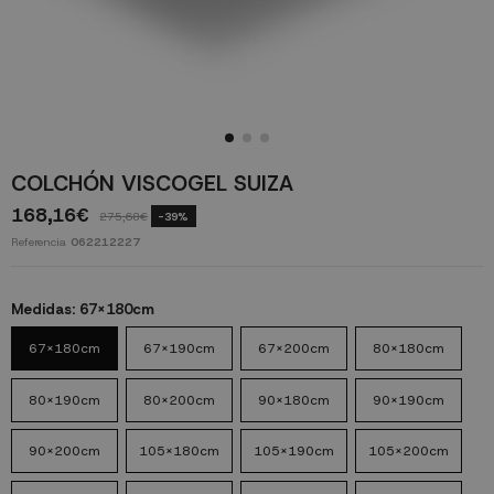
COLCHÓN VISCOGEL SUIZA
168,16€
275,68€
-39%
Referencia
062212227
Medidas:
67x180cm
67x180cm
67x190cm
67x200cm
80x180cm
80x190cm
80x200cm
90x180cm
90x190cm
90x200cm
105x180cm
105x190cm
105x200cm