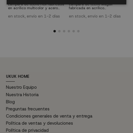
1
Lámpara de techo Heli fabricada
Lámpara de techo Magalí
en acrílico multicolor y acero
fabricada en acrílico
L
cromado. Consta de 5 brazos y
transparente y acero cromado.
f
son necesarias 5 bombillas para
Consta de 5 puntos de luz y
en stock, envío en 1-2 días
en stock, envío en 1-2 días
a
casquillo E-14 de máximo 40 W
funciona con 5 bombillas de
p
e
(no incluidas).
casquillo E-14 para un máximo
b
de 40W (no incluidas)
m
UKUK HOME
Nuestro Equipo
Nuestra Historia
Blog
Preguntas frecuentes
Condiciones generales de venta y entrega
Política de ventas y devoluciones
Política de privacidad