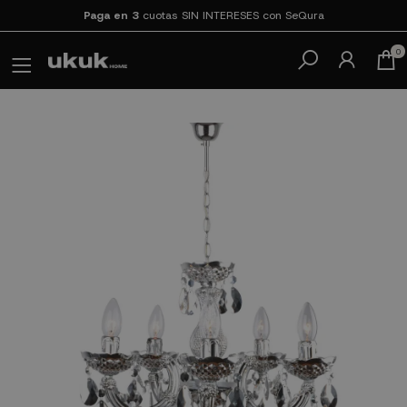
Paga en 3
cuotas SIN INTERESES con SeQura
0