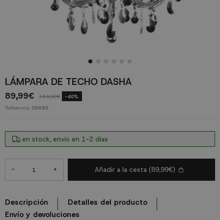
LÁMPARA DE TECHO DASHA
89,99€
149,98€
-40%
Referencia
03692
en stock, envío en 1-2 días
-
+
Añadir a la cesta
(89,99€)
Descripción
Detalles del producto
Envío y devoluciones