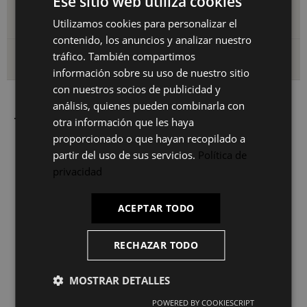
Ese sitio web utiliza cookies
Detalles del producto
Utilizamos cookies para personalizar el
SPANISH
contenido, los anuncios y analizar nuestro
ES
tráfico. También compartimos
Envío y devoluciones
PT
información sobre su uso de nuestro sitio
con nuestros socios de publicidad y
FR
análisis, quienes pueden combinarla con
IT
otra información que les haya
También le puede interesar
proporcionado o que hayan recopilado a
partir del uso de sus servicios.
Política de
privacidad
ACEPTAR TODO
RECHAZAR TODO
MOSTRAR DETALLES
LÁMPARA DE TECHO HELI
LÁMPARA DE TECHO MAGALÍ
L
N
POWERED BY COOKIESCRIPT
79,50€
59,99€
132,50€
99,98€