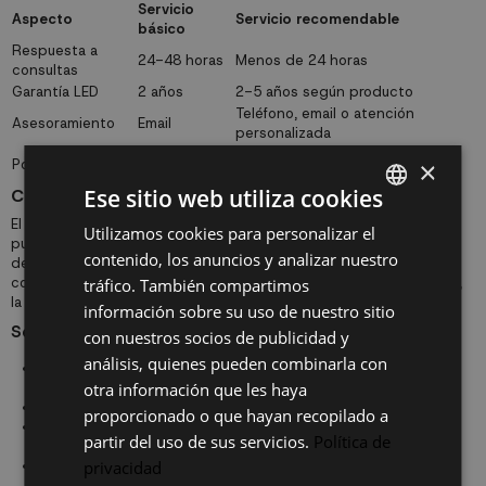
Servicio
Aspecto
Servicio recomendable
básico
Respuesta a
24-48 horas
Menos de 24 horas
consultas
Garantía LED
2 años
2-5 años según producto
Teléfono, email o atención
Asesoramiento
Email
personalizada
Gestión
Reposición, soporte técnico y
×
Postventa
estándar
seguimiento
Ese sitio web utiliza cookies
Cómo comparar precios en iluminación online
El precio no debe analizarse de forma aislada. Una lámpara barata
Utilizamos cookies para personalizar el
SPANISH
puede salir cara si tiene mala calidad, poca vida útil, materiales
contenido, los anuncios y analizar nuestro
débiles o una mala garantía. Para comparar correctamente,
ES
conviene revisar el diseño, los materiales, la eficiencia energética,
tráfico. También compartimos
la garantía y el servicio incluido.
PT
información sobre su uso de nuestro sitio
Segmentos habituales de precio
con nuestros socios de publicidad y
FR
análisis, quienes pueden combinarla con
Gama económica:
luminarias básicas para presupuestos
IT
otra información que les haya
ajustados.
Gama media:
buen equilibrio entre diseño, calidad y precio.
proporcionado o que hayan recopilado a
Gama media-alta:
mejores materiales, acabados y diseño
partir del uso de sus servicios.
Política de
diferencial.
privacidad
Gama premium:
luminarias de diseño, tecnología avanzada o
fabricación especializada.