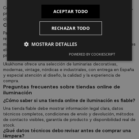
Conviene desconfiar de descuentos permanentes muy agresivos,
ACEPTAR TODO
precios artificialmente inflados o promociones que no muestran
claramente el precio real anterior.
Comprar iluminación online en Alicante y España
RECHAZAR TODO
Para clientes de Alicante, Valencia, Murcia, Madrid, Barcelona y el
resto de España, la compra online permite acceder a un catálogo
MOSTRAR DETALLES
más amplio que el disponible en muchas tiendas físicas. La clave es
elegir una tienda con logística fiable, embalaje adecuado para
POWERED BY COOKIESCRIPT
productos frágiles y atención especializada.
Ukukhome ofrece una selección de luminarias decorativas,
modernas, vintage, nórdicas e industriales, con entrega en España
y especial atención al diseño, la calidad y la experiencia de
compra.
Preguntas frecuentes sobre tiendas online de
iluminación
¿Cómo saber si una tienda online de iluminación es fiable?
Una tienda fiable debe mostrar información legal clara, datos
técnicos completos, condiciones de envío y devolución, métodos
de contacto visibles, garantía de producto y disponibilidad real de
stock.
¿Qué datos técnicos debo revisar antes de comprar una
lámpara?