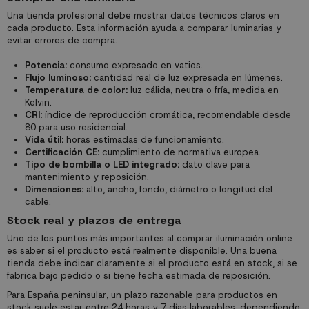
Una tienda profesional debe mostrar datos técnicos claros en
cada producto. Esta información ayuda a comparar luminarias y
evitar errores de compra.
Potencia:
consumo expresado en vatios.
Flujo luminoso:
cantidad real de luz expresada en lúmenes.
Temperatura de color:
luz cálida, neutra o fría, medida en
Kelvin.
CRI:
índice de reproducción cromática, recomendable desde
80 para uso residencial.
Vida útil:
horas estimadas de funcionamiento.
Certificación CE:
cumplimiento de normativa europea.
Tipo de bombilla o LED integrado:
dato clave para
mantenimiento y reposición.
Dimensiones:
alto, ancho, fondo, diámetro o longitud del
cable.
Stock real y plazos de entrega
Uno de los puntos más importantes al comprar iluminación online
es saber si el producto está realmente disponible. Una buena
tienda debe indicar claramente si el producto está en stock, si se
fabrica bajo pedido o si tiene fecha estimada de reposición.
Para España peninsular, un plazo razonable para productos en
stock suele estar entre 24 horas y 7 días laborables, dependiendo