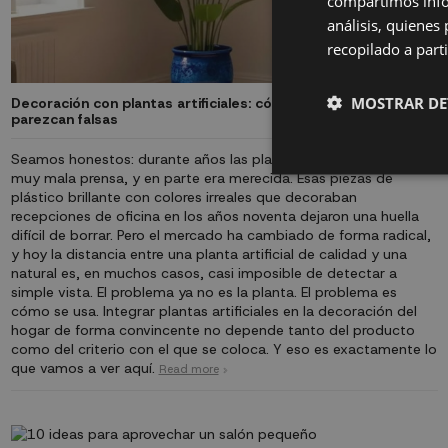
compartimos infor
análisis, quiene
recopilado a parti
MOSTRAR DE
Decoración con plantas artificiales: cómo integrarlas sin que
parezcan falsas
Seamos honestos: durante años las plantas artificiales tuvieron
muy mala prensa, y en parte era merecida. Esas piezas de
plástico brillante con colores irreales que decoraban
recepciones de oficina en los años noventa dejaron una huella
difícil de borrar. Pero el mercado ha cambiado de forma radical,
y hoy la distancia entre una planta artificial de calidad y una
natural es, en muchos casos, casi imposible de detectar a
simple vista. El problema ya no es la planta. El problema es
cómo se usa. Integrar plantas artificiales en la decoración del
hogar de forma convincente no depende tanto del producto
como del criterio con el que se coloca. Y eso es exactamente lo
que vamos a ver aquí.
Read more