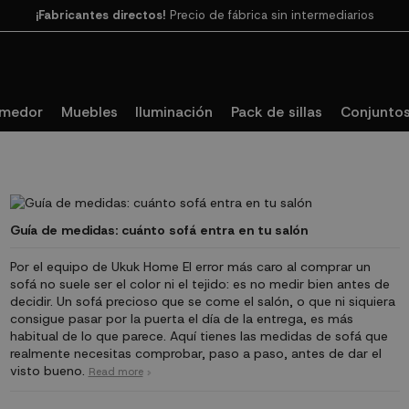
Paga en 3
cuotas SIN INTERESES con SeQura
omedor
Muebles
Iluminación
Pack de sillas
Conjuntos
Guía de medidas: cuánto sofá entra en tu salón
Por el equipo de Ukuk Home El error más caro al comprar un
sofá no suele ser el color ni el tejido: es no medir bien antes de
decidir. Un sofá precioso que se come el salón, o que ni siquiera
consigue pasar por la puerta el día de la entrega, es más
habitual de lo que parece. Aquí tienes las medidas de sofá que
realmente necesitas comprobar, paso a paso, antes de dar el
visto bueno.
Read more