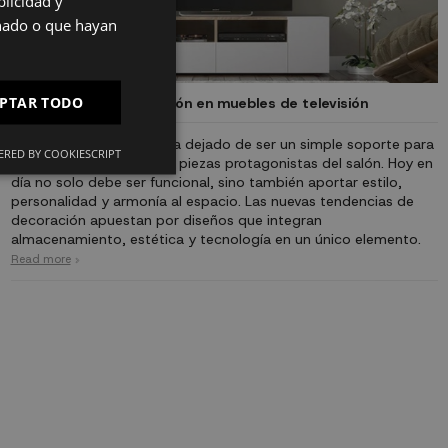
licidad y
ES
onado o que hayan
PT
FR
PTAR TODO
Tendencias de decoración en muebles de televisión
IT
El mueble de televisión ha dejado de ser un simple soporte para
RED BY COOKIESCRIPT
convertirse en una de las piezas protagonistas del salón. Hoy en
día no solo debe ser funcional, sino también aportar estilo,
personalidad y armonía al espacio. Las nuevas tendencias de
decoración apuestan por diseños que integran
almacenamiento, estética y tecnología en un único elemento.
Read more