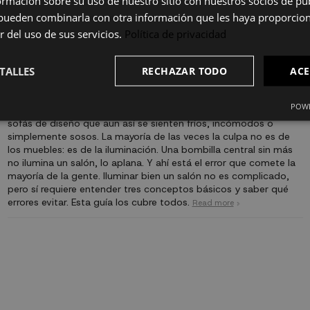
mación sobre su uso de nuestro sitio con nuestros socios de pub
s pueden combinarla con otra información que les haya proporci
r del uso de sus servicios.
Política de privacidad
TALLES
RECHAZAR TODO
ACE
Cómo iluminar el salón correctamente: tipos de luz y errores
más comunes
POWE
Hay salones con muebles perfectos, paredes bien pintadas y
sofás de diseño que aun así se sienten fríos, incómodos o
simplemente sosos. La mayoría de las veces la culpa no es de
los muebles: es de la iluminación. Una bombilla central sin más
no ilumina un salón, lo aplana. Y ahí está el error que comete la
mayoría de la gente. Iluminar bien un salón no es complicado,
pero sí requiere entender tres conceptos básicos y saber qué
errores evitar. Esta guía los cubre todos.
Read more