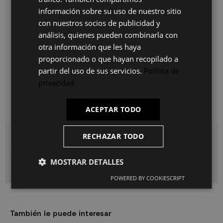
organizado. Su práctico cajón incorporado te permite
PT
información sobre su uso de nuestro sitio
guardar tus artículos personales y mantener tu espacio de
con nuestros socios de publicidad y
trabajo libre de desorden. Además, su altura ergonómica y
FR
diseño de patas estilizadas añaden un toque de
análisis, quienes pueden combinarla con
sofisticación y comodidad. En resumen, la Mesa de Escritorio
IT
otra información que les haya
Seaford Blanca es mucho más que un simple mueble. Es una
proporcionado o que hayan recopilado a
combinación perfecta de elegancia y eficiencia que
transformará tu espacio de trabajo en un lugar acogedor y
partir del uso de sus servicios.
Política de
productivo. Aprovecha sus beneficios y disfruta de un
privacidad
entorno inspirador mientras te sumerges en tus tareas
diarias con estilo y comodidad.
ACEPTAR TODO
Medidas: Alto: 74cm | Profundo: 60cm Ancho: 140cm
RECHAZAR TODO
Detalles del producto
MOSTRAR DETALLES
Envío y devoluciones
POWERED BY COOKIESCRIPT
También le puede interesar