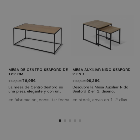
MESA DE CENTRO SEAFORD DE
MESA AUXILIAR NIDO SEAFORD
C
122 CM
2 EN 1
2
76,95€
99,28€
142,50€
180,50€
L
d
La mesa de Centro Seaford es
Descubre la Mesa Auxiliar Nido
c
una pieza elegante y con un
Seaford 2 en 1: diseño
i
marcado estilo industrial. Su
vanguardista y toque industrial
e
m
estructura de metal negro le
en tu salón. Dos mesas en una,
en fabricación, consultar fecha
en stock, envío en 1-2 días
c
proporciona estabilidad,
versátiles y con fuerte
a
mientras que la tapa de MDF
personalidad. Fácil instalación y
u
recubierta de melamina en color
medidas ideales para encajar en
c
roble la hace resistente. Con
tu espacio. ¡Visita
u
medidas de 122 cm de ancho,
UKUKHOME.com para más
e
61 cm de profundidad y 48 cm
opciones asequibles!
de alto, es un mueble sólido y
de fácil instalación.