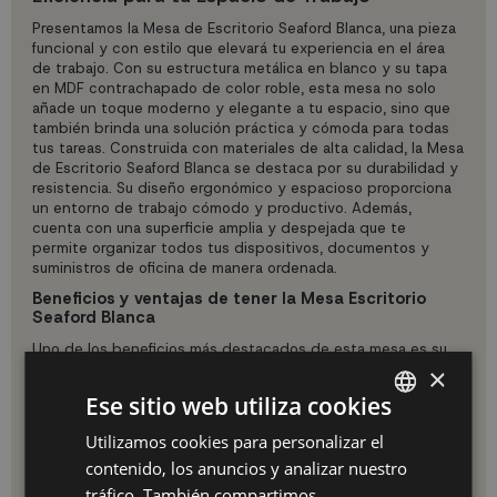
Presentamos la Mesa de Escritorio Seaford Blanca, una pieza
funcional y con estilo que elevará tu experiencia en el área
de trabajo. Con su estructura metálica en blanco y su tapa
en MDF contrachapado de color roble, esta mesa no solo
añade un toque moderno y elegante a tu espacio, sino que
también brinda una solución práctica y cómoda para todas
tus tareas. Construida con materiales de alta calidad, la Mesa
de Escritorio Seaford Blanca se destaca por su durabilidad y
resistencia. Su diseño ergonómico y espacioso proporciona
un entorno de trabajo cómodo y productivo. Además,
cuenta con una superficie amplia y despejada que te
permite organizar todos tus dispositivos, documentos y
suministros de oficina de manera ordenada.
Beneficios y ventajas de tener la Mesa Escritorio
Seaford Blanca
Uno de los beneficios más destacados de esta mesa es su
versatilidad. No solo es perfecta para el ámbito laboral, sino
×
que también se adapta maravillosamente a diversos
Ese sitio web utiliza cookies
entornos, como el estudio en casa, el dormitorio o incluso
como una mesa auxiliar en la sala de estar. Su diseño limpio y
Utilizamos cookies para personalizar el
SPANISH
elegante combina fácilmente con cualquier estilo de
contenido, los anuncios y analizar nuestro
decoración. La Mesa de Escritorio Seaford Blanca también te
ES
brinda la oportunidad de crear un ambiente inspirador y
tráfico. También compartimos