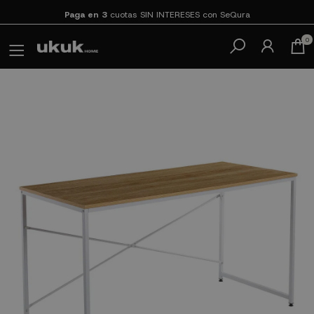
Paga en 3
cuotas SIN INTERESES con SeQura
0