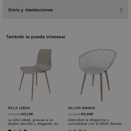
Envío y devoluciones
También le puede interesar
SILLA LEBAH
SILLÓN WANDA
S
40,19€
59,99€
100,49€
122,43€
6
La silla Lebah, gracias a su
¡Descubre la elegancia y
L
diseño sencillo y elegante, es
comodidad con el Sillón Wanda!
m
ideal para tu cocina o comedor.
Este sofisticado mueble fusiona
s