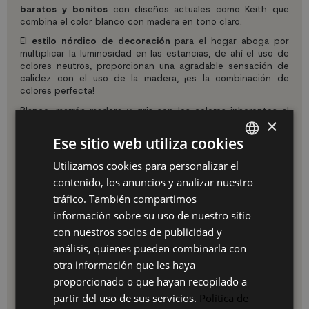
baratos y bonitos
con diseños actuales como Keith que
combina el color blanco con madera en tono claro.
El
estilo nórdico de decoración
para el hogar aboga por
multiplicar la luminosidad en las estancias, de ahí el uso de
colores neutros, proporcionan una agradable sensación de
calidez con el uso de la madera, ¡es la combinación de
colores perfecta!
Blanco, marrón madera y gris son los colores inherentes al
×
estilo nórdico. Crean armonía a través de una
composición
variada en sus tonalidades
, para nada recargada, lo que
Ese sitio web utiliza cookies
ayuda a encontrar esa sensación acogedora tan
característica de las viviendas del norte de Europa.
Utilizamos cookies para personalizar el
SPANISH
¿Cómo saber qué sillón mecedora escoger
contenido, los anuncios y analizar nuestro
ES
para que no desentone con el estilo de tu
tráfico. También compartimos
decoración?
PT
información sobre su uso de nuestro sitio
Para saber qué tipo de
sillón
elegir, lo primero es conocer
con nuestros socios de publicidad y
FR
cómo es el
estilo nórdico
para buscar el tipo de sillón más
análisis, quienes pueden combinarla con
adecuado. Si te has decidido a cambiar de estilo de
IT
otra información que les haya
decoración de casa quizá sea también hora de jubilar tu
antiguo sillón, una gran oportunidad para encontrar uno que
proporcionado o que hayan recopilado a
encaje a la perfección con el estilo decorativo de tu hogar.
partir del uso de sus servicios.
Política de
Si algo consigue el estilo decorativo nórdico es crear una