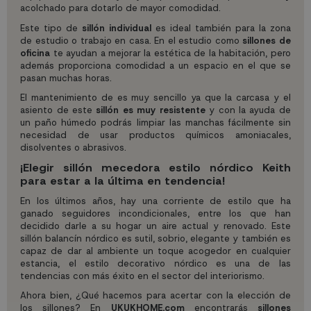
acolchado para dotarlo de mayor comodidad.
Este tipo de
sillón individual
es ideal también para la zona
de estudio o trabajo en casa. En el estudio como
sillones de
oficina
te ayudan a mejorar la estética de la habitación, pero
además proporciona comodidad a un espacio en el que se
pasan muchas horas.
El mantenimiento de es muy sencillo ya que la carcasa y el
asiento de este
sillón es muy resistente
y con la ayuda de
un paño húmedo podrás limpiar las manchas fácilmente sin
necesidad de usar productos químicos amoniacales,
disolventes o abrasivos.
¡Elegir sillón mecedora estilo nórdico Keith
para estar a la última en tendencia!
En los últimos años, hay una corriente de estilo que ha
ganado seguidores incondicionales, entre los que han
decidido darle a su hogar un aire actual y renovado. Este
sillón balancín nórdico es sutil, sobrio, elegante y también es
capaz de dar al ambiente un toque acogedor en cualquier
estancia, el estilo decorativo nórdico es una de las
tendencias con más éxito en el sector del interiorismo.
Ahora bien, ¿Qué hacemos para acertar con la elección de
los sillones? En
UKUKHOME.com
encontrarás
sillones