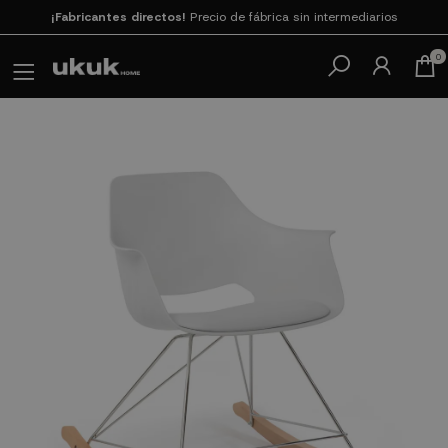
¡Fabricantes directos!
Precio de fábrica sin intermediarios
Paga en 3
cuotas SIN INTERESES con SeQura
0