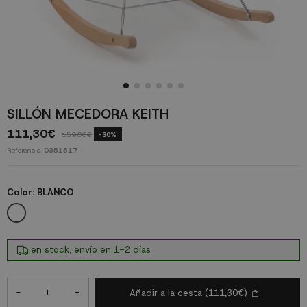
SILLÓN MECEDORA KEITH
111,30€
159,00€
-30%
Referencia
0351517
Color:
BLANCO
BLANCO
en stock, envío en 1-2 días
-
+
Añadir a la cesta
(111,30€)