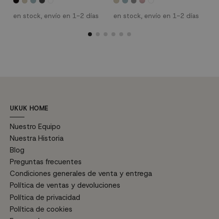
Tambien se caracteriza por su
diseño contemporáneo y
E
original respaldo con formas
resistencia, ofreciendo una
c
geométricas en relieve.
experiencia única en tu hogar.
c
en stock, envío en 1-2 días
en stock, envío en 1-2 días
e
Disponible en una paleta de
q
colores que se adapta a todos
s
los gustos: blanco, arena,
d
aguamarina, gris, café y rosa.
e
Fabricado en polipropileno de
d
alta resistencia con estructura
c
metálica...
UKUK HOME
Nuestro Equipo
Nuestra Historia
Blog
Preguntas frecuentes
Condiciones generales de venta y entrega
Política de ventas y devoluciones
Política de privacidad
Política de cookies