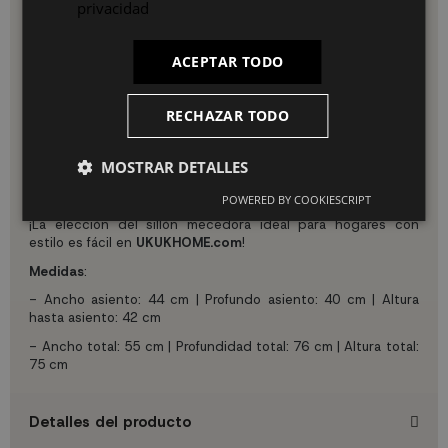
privacidad
sensación de calidez con un diseño actual muy fácil de
incluir en la mayoría de los hogares. Apuesta por productos
de mobiliario sencillos, es fundamental para conseguir ese
ACEPTAR TODO
efecto despejado y cálido que tanto caracteriza los
ambientes nórdicos
.
En una habitación infantil, en el salón y en el vestidor
RECHAZAR TODO
quedarán genial estos
sillones mecedoras
. Si has decidido
crear un espacio de teletrabajo o zona de estudio en casa,
uno de los elementos que más ayuda a acentuar esa
MOSTRAR DETALLES
sensación son los sillones de oficina, que además serán
fundamentales en el hogar sin sacrificar la estética.
POWERED BY COOKIESCRIPT
¡La elección del sillón mecedora ideal para hogares con
estilo es fácil en
UKUKHOME.com
!
Medidas
:
- Ancho asiento: 44 cm | Profundo asiento: 40 cm | Altura
hasta asiento: 42 cm
- Ancho total: 55 cm | Profundidad total: 76 cm | Altura total:
75 cm
Detalles del producto