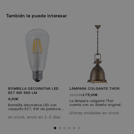
También le puede interesar
BOMBILLA DECORATIVA LED
LÁMPARA COLGANTE THOR
V
E27 6W 560 LM
T
175,00€
318,18€
6,50€
4
La lámpara colgante Thor
cuenta con un diseño original
Bombilla decorativa LED con
V
lleno de personalidad. Es
casquillo E27, 6W de potencia y
o
perfecta para estancias en las
560 lúmenes. Una bombilla con
últimas unidades en stock
a
que se quiera conseguir ese
una vida útil de 28.000 horas
i
en stock, envío en 1-2 días
e
toque vintage-industrial tan de
que nos dará una luz cálida de
m
moda.
2300K.
C
D
d