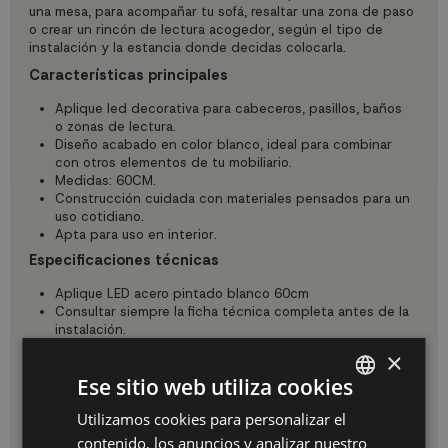
una mesa, para acompañar tu sofá, resaltar una zona de paso
o crear un rincón de lectura acogedor, según el tipo de
instalación y la estancia donde decidas colocarla.
Características principales
Aplique led decorativa para cabeceros, pasillos, baños
o zonas de lectura.
Diseño acabado en color blanco, ideal para combinar
con otros elementos de tu mobiliario.
Medidas: 60CM.
Construcción cuidada con materiales pensados para un
uso cotidiano.
Apta para uso en interior.
Especificaciones técnicas
Aplique LED acero pintado blanco 60cm
Consultar siempre la ficha técnica completa antes de la
instalación.
Uso e instalación
×
Perfecto para instalar en paredes, cabeceros o pasillos.
Ese sitio web utiliza cookies
Selecciona la altura adecuada según el uso (lectura, luz
ambiental, iluminación de paso) y asegúrate de que queda
Utilizamos cookies para personalizar el
SPANISH
bien fijado.
contenido, los anuncios y analizar nuestro