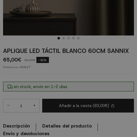
APLIQUE LED TÁCTIL BLANCO 60CM SANNIX
65,00€
94,20€
-31%
Referencia
06647
en stock, envío en 1-2 días
-
+
Añadir a la cesta
(65,00€)
Descripción
Detalles del producto
Envío y devoluciones