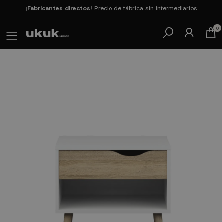
Paga en 3
cuotas SIN INTERESES con SeQura
0