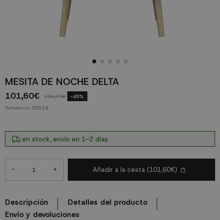
MESITA DE NOCHE DELTA
101,60€
184,73€
-45%
Referencia
02518
en stock, envío en 1-2 días
-
+
Añadir a la cesta
(101,60€)
Descripción
Detalles del producto
Envío y devoluciones