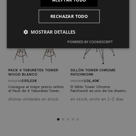
PACK
RECHAZAR TODO
MOSTRAR DETALLES
POWERED BY COOKIESCRIPT
PACK 4 TABURETES TOWER
SILLÓN TOWER CHROME
S
WOOD BLANCO
PATCHWORK
3
255,22€
101,40€
543,03€
202,80€
E
e
Consigue al mejor precio online
El Sillón Tower Chrome
m
el Pack de 4 Taburetes Tower
Patchwork es uno de los diseños
c
Wood en color blanco. Crea en
más innovadores dentro de la
e
tu casa ese espacio de ocio
línea tower. La combinación de
últimas unidades en stock
en stock, envío en 1-2 días
u
distinguido gracias a la elegante
patas metálicas junto con el
e
p
forma y sencillas líneas de uno
asiento tapizado de tela
e
de los diseños más inspiradores
patchwork confiere a esta pieza
s
y reconocibles del mundo del
una estética actual e
e
mobiliario: la silla Tower.
innovadora.
d
d