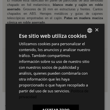
El mueble está fabricado en panel de partículas de alta densidad
chapado en foil melamínico,
blanco mate y cajón en roble
aserrado
. Grosores de 16 mm en estructuras y frentes. Cantos
chapados en ABS. Herrajes metálicos y guías de cajones
telescópicas empotradas en el cajón.
Patas en madera maciza
cónica en roble aserrado
.
×
Producto tipo kit, Necesita montaje.
Ese sitio web utiliza cookies
Medidas
: Ancho: 50,20cm | Profundo: 39,10 cm | Alto: 49,70 cm |
Peso: 9,30 kg.
Utilizamos cookies para personalizar el
SPANISH
contenido, los anuncios y analizar nuestro
ES
Detalles del producto
tráfico. También compartimos
PT
información sobre su uso de nuestro sitio
con nuestros socios de publicidad y
FR
Archivos adjuntos
análisis, quienes pueden combinarla con
IT
otra información que les haya
Envío y devoluciones
proporcionado o que hayan recopilado a
partir del uso de sus servicios.
Política de
privacidad
También le puede interesar
ACEPTAR TODO