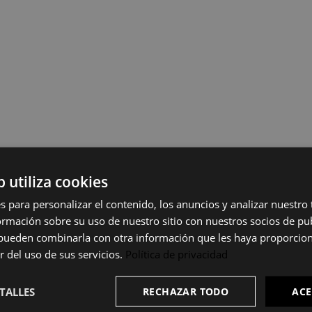
b utiliza cookies
s para personalizar el contenido, los anuncios y analizar nuestro
mación sobre su uso de nuestro sitio con nuestros socios de pub
s pueden combinarla con otra información que les haya proporci
r del uso de sus servicios.
Política de privacidad
TALLES
RECHAZAR TODO
ACE
incluye armarios, aparadores modernos y mesas de centro baratas.