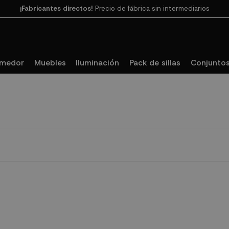
¡Fabricantes directos!
Precio de fábrica sin intermediarios
Paga en 3
cuotas SIN INTERESES con SeQura
omedor
Muebles
Iluminación
Pack de sillas
Conjuntos