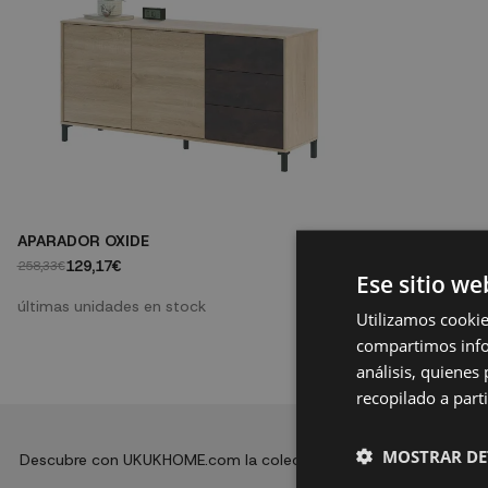
APARADOR OXIDE
129,17€
258,33€
Ese sitio we
últimas unidades en stock
Utilizamos cookie
compartimos infor
análisis, quiene
recopilado a parti
MOSTRAR DE
Descubre con UKUKHOME.com la colección de muebles Oxide, que 