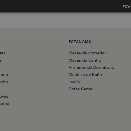
POWE
ESTANCIAS
res
Mesas de comedor
a
Mesas de Centro
Armarios de Dormitorio
torio
Muebles de Baño
echo
Jardín
Sofás Cama
tivas
 cama