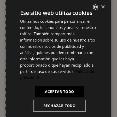
Preguntas frecuentes
×
Condiciones generales de venta y entrega
Ese sitio web utiliza cookies
Política de ventas y devoluciones
Utilizamos cookies para personalizar el
SPANISH
Política de privacidad
contenido, los anuncios y analizar nuestro
Política de cookies
ES
tráfico. También compartimos
Formas de pago
PT
información sobre su uso de nuestro sitio
Contacte con nosotros
con nuestros socios de publicidad y
FR
Sobre Nosotros
análisis, quienes pueden combinarla con
IT
otra información que les haya
CATEGORÍAS
proporcionado o que hayan recopilado a
Muebles Auxiliares
partir del uso de sus servicios.
Política de
Sillas de Cocina
privacidad
Sillas gaming
Mesas de Escritorio
ACEPTAR TODO
Lámparas de techo
Muebles de TV
RECHAZAR TODO
Figuras decorativas
Cabeceros de cama