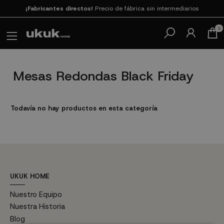
¡Fabricantes directos!
Precio de fábrica sin intermediarios
Paga en 3
cuotas SIN INTERESES con SeQura
0
Mesas Redondas Black Friday
Todavía no hay productos en esta categoría
UKUK HOME
Nuestro Equipo
Nuestra Historia
Blog