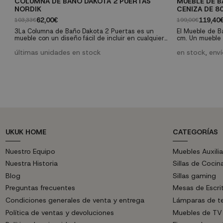
COLUMNA DE BAÑO DAKOTA 2 PUERTAS
MUEBLE DE B
NORDIK
CENIZA DE 8
62,00€
119,40
103,33€
199,00€
3La Columna de Baño Dakota 2 Puertas es un
El Mueble de B
mueble con un diseño fácil de incluir en cualquier
cm. Un mueble 
baño que te aportará, además de belleza visual,
Tiene una puert
un espacio muy práctico. Tiene 2 puertas con
últimas unidades en stock
pistón de gas y
en stock, env
bisagras metálicas incluidas que se pueden
sistema de cie
montar indistintamente a la derecha o a la
guías, con tirad
izquierda y un estante por cada puerta, en total
Espejo incluido.
cuatro huecos para almacenaje.
tampoco el...
UKUK HOME
CATEGORÍAS
Nuestro Equipo
Muebles Auxilia
Nuestra Historia
Sillas de Cocin
Blog
Sillas gaming
Preguntas frecuentes
Mesas de Escri
Condiciones generales de venta y entrega
Lámparas de t
Política de ventas y devoluciones
Muebles de TV