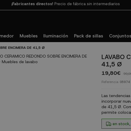
Paga en 3
cuotas SIN INTERESES con SeQura
omedor
Muebles
Iluminación
Pack de sillas
Conjuntos
RE ENCIMERA DE 41,5 Ø
LAVABO C
41,5 Ø
19,80€
99,0
Referencia
05974
Las tendencias
incorporar nue
de 41,5 Ø. Co
permite coloca
en stock,