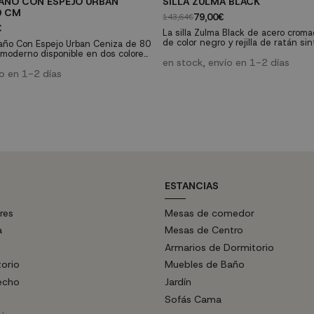
AÑO CON ESPEJO URBAN
SILLA ZULMA BLACK
0 CM
79,00€
143,64€
€
La silla Zulma Black de acero cro
de color negro y rejilla de ratán si
año Con Espejo Urban Ceniza de 80
creada hace ya muchos años con t
moderno disponible en dos colores.
fabricación innovadoras por comple
en stock, envío en 1-2 días
a superior abatible con cierre con
estructura tubular manipulada de 
 salva-sifón y debajo un cajón con
ío en 1-2 días
sostiene sobre un patín en lugar de
rre Soft Close integrado en las
cuatro patas. Una silla fabricada e
ores en aluminio efecto brillo.
rejilla que triunfa e...
 No incluye; grifería, sifón válvula, y
ESTANCIAS
res
Mesas de comedor
a
Mesas de Centro
Armarios de Dormitorio
torio
Muebles de Baño
echo
Jardín
Sofás Cama