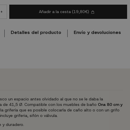
Añadir a la cesta
(19,80€)
+
Detalles del producto
Envío y devoluciones
sco un espacio antes olvidado al que no se le daba la
era de 41,5 Ø. Compatible con los muebles de baño
Ona 80 cm y
 grifería que es posible colocarla de caño alto o con un grifo
uye griferia, sifón o válvula.
e y duradero.