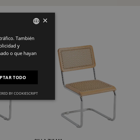
×
 tráfico. También
SPANISH
licidad y
ES
onado o que hayan
PT
FR
PTAR TODO
IT
RED BY COOKIESCRIPT