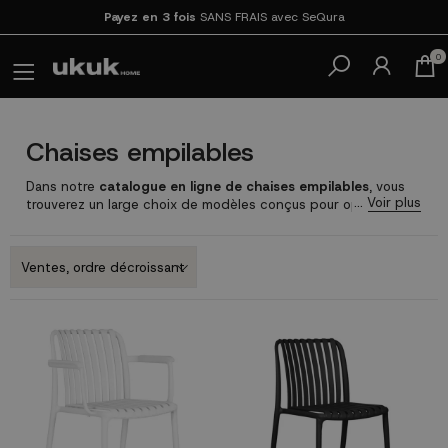
Payez en 3 fois
SANS FRAIS avec SeQura
0
Chaises empilables
Dans notre
catalogue en ligne de chaises empilables
, vous
trouverez un large choix de modèles conçus pour optimiser
votre espace sans perdre en confort ni en style. Adaptées
à
la salle à manger, la cuisine, la terrasse, le jardin ou encore aux
établissements de restauration
, les chaises empilables sont
devenues un incontournable pour ceux qui recherchent des
meubles à la fois fonctionnels et esthétiques.