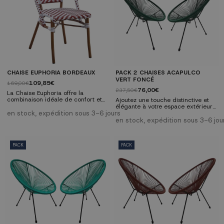
CHAISE EUPHORIA BORDEAUX
PACK 2 CHAISES ACAPULCO
VERT FONCÉ
109,85€
169,00€
76,00€
237,50€
La Chaise Euphoria offre la
combinaison idéale de confort et
Ajoutez une touche distinctive et
de durabilité, ce qui en fait un
élégante à votre espace extérieur
complément essentiel à tout jardin
en stock, expédition sous 3-6 jours
avec le pack de 2 chaises
ou terrasse. Découvrez l'équilibre
Acapulco vert foncé. Inspirées du
en stock, expédition sous 3-6 jou
parfait entre esthétique, style rétro
design mexicain emblématique,
et résistance. Caractéristiques
ces chaises allient sophistication et
techniques: Dimensions : Hauteur
confort pour créer une ambiance
85 cm | Largeur 37cm |
cosy sur votre terrasse ou votre
PACK
PACK
Profondeur 56 cm Matériau du
jardin. Caractéristiques
siège : PE blanc et bordeaux Pieds
techniques: Dimensions: Largeur
:...
70,5 cm, Hauteur 84 cm
Profondeur...