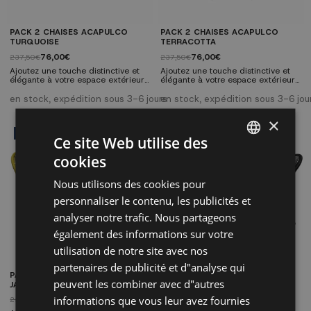
PACK 2 CHAISES ACAPULCO
PACK 2 CHAISES ACAPULCO
TURQUOISE
TERRACOTTA
76,00€
76,00€
237,50€
237,50€
Ajoutez une touche distinctive et
Ajoutez une touche distinctive et
élégante à votre espace extérieur
élégante à votre espace extérieur
avec le pack de 2 chaises
avec le pack de 2 chaises
Acapulco turquoise. Inspirées du
Acapulco terracotta. Inspirées du
en stock, expédition sous 3-6 jours
en stock, expédition sous 3-6 jou
design mexicain emblématique,
design mexicain emblématique,
ces chaises allient sophistication et
ces chaises allient sophistication et
×
confort pour créer une ambiance
confort pour créer une ambiance
cosy sur votre terrasse ou votre
cosy sur votre terrasse ou votre
PACK
PACK
Ce site Web utilise des
jardin. Caractéristiques
jardin. Caractéristiques
techniques: Dimensions: Largeur
techniques: Dimensions: Largeur
cookies
70,5 cm, Hauteur 84 cm
70,5 cm, Hauteur 84 cm
SPANISH
Profondeur...
Profondeur...
Nous utilisons des cookies pour
ES
personnaliser le contenu, les publicités et
PT
analyser notre trafic. Nous partageons
également des informations sur votre
FR
utilisation de notre site avec nos
IT
partenaires de publicité et d"analyse qui
PACK 2 CHAISES ACAPULCO
PACK 2 CHAISES ACAPULCO
peuvent les combiner avec d"autres
JAUNES
NOIRES
informations que vous leur avez fournies
76,00€
76,00€
237,50€
237,50€