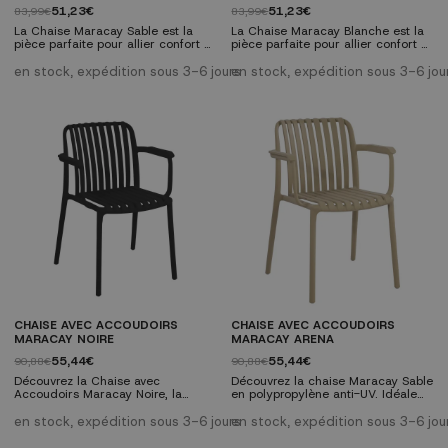
51,23€
51,23€
83,99€
83,99€
La Chaise Maracay Sable est la
La Chaise Maracay Blanche est la
pièce parfaite pour allier confort et
pièce parfaite pour allier confort et
design dans vos espaces, aussi
design dans vos espaces
bien intérieurs qu'extérieurs. Son
intérieurs ou extérieurs. Son
en stock, expédition sous 3-6 jours
en stock, expédition sous 3-6 jou
design moderne et sa couleur
design moderne et sa couleur
sable, neutre et lumineuse, lui
blanche, neutre et lumineuse, lui
confèrent une polyvalence qui
confèrent une grande polyvalence
s'adapte à tout style décoratif,
pour s’adapter à tous les styles
apportant fraîcheur et
d’intérieur tout en apportant
sophistication. Caractéristiques
fraîcheur et élégance.
techniques : Matériau :
Caractéristiques techniques :
Polypropylène...
Matériau :...
CHAISE AVEC ACCOUDOIRS
CHAISE AVEC ACCOUDOIRS
MARACAY NOIRE
MARACAY ARENA
55,44€
55,44€
90,88€
90,88€
Découvrez la Chaise avec
Découvrez la chaise Maracay Sable
Accoudoirs Maracay Noire, la
en polypropylène anti-UV. Idéale
pièce parfaite pour allier confort et
pour l'extérieur/l'intérieur, légère
design dans vos espaces, aussi
et de design moderne.
en stock, expédition sous 3-6 jours
en stock, expédition sous 3-6 jou
bien intérieurs qu'extérieurs. Son
Transformez votre espace avec la
design moderne et sa couleur
qualité UKUKHOME. La Chaise avec