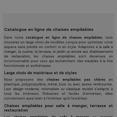
peut transformer votre salon ou
salle à manger en un sanctuaire
de...
Catalogue en ligne de chaises empilables
Dans notre
catalogue en ligne de chaises empilables
, vous
trouverez un large choix de modèles conçus pour optimiser votre
espace sans perdre en confort ni en style. Adaptées à
la salle à
manger, la cuisine, la terrasse, le jardin ou encore aux établissements
de restauration
, les chaises empilables sont devenues un
incontournable pour ceux qui recherchent des meubles à la fois
fonctionnels et esthétiques.
Large choix de matériaux et de styles
Nous proposons des
chaises empilables pas chères
en
plastique, polypropylène, métal, bois ou avec assise rembourrée.
Leur
design moderne, minimaliste ou classique revisité
s’adapte à
tous les intérieurs. Robustes et faciles d’entretien, elles
conviennent aussi bien à l’intérieur qu’à l’extérieur.
Chaises empilables pour salle à manger, terrasse et
restauration
Les
chaises empilables de salle à manger
se marient