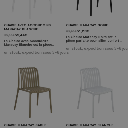
CHAISE AVEC ACCOUDOIRS
CHAISE MARACAY NOIRE
MARACAY BLANCHE
51,23€
83,98€
55,44€
90,88€
La Chaise Maracay Noire est la
pièce parfaite pour allier confort et
La Chaise avec Accoudoirs
design dans vos espaces
Maracay Blanche est la pièce
intérieurs ou extérieurs. Son
parfaite pour allier confort et
en stock, expédition sous 3-6 jou
design moderne et sa couleur
design dans vos espaces, aussi
en stock, expédition sous 3-6 jours
noir, neutre et élégante, lui
bien intérieurs qu'extérieurs. Son
confèrent une grande polyvalence
design moderne et sa couleur
pour s’adapter à tous les styles
blanche, neutre et élégante, lui
d’intérieur tout en apportant
confèrent une polyvalence qui
fraîcheur. Caractéristiques
s'adapte à tout style décoratif,
techniques : Matériau :
apportant chaleur et sophistication.
Polypropylène (PP) de...
Caractéristiques techniques :
Matériau...
CHAISE MARACAY SABLE
CHAISE MARACAY BLANCHE