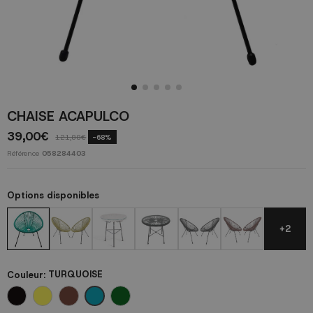
CHAISE ACAPULCO
39,00€
121,88€
-68%
Référence
058284403
Options disponibles
+2
Couleur:
TURQUOISE
TURQUOISE
NOIR
JAUNE
Terre cuite
VERT SOMBRE