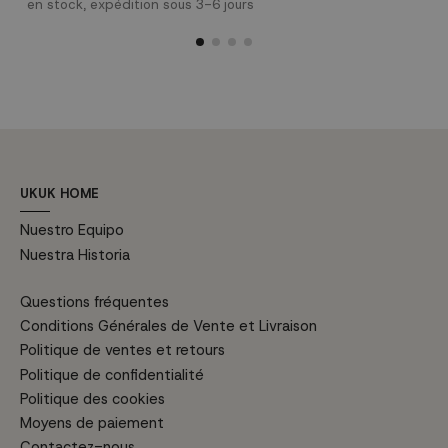
I
en stock, expédition sous 3-6 jours
du design de la chaise dans les
e
années 50 et depuis lors, elles
a
sont devenues une paire parfaite
p
pour les environnements
s
intérieurs et extérieurs.
C
D
H
UKUK HOME
Nuestro Equipo
Nuestra Historia
Questions fréquentes
Conditions Générales de Vente et Livraison
Politique de ventes et retours
Politique de confidentialité
Politique des cookies
Moyens de paiement
Contactez-nous