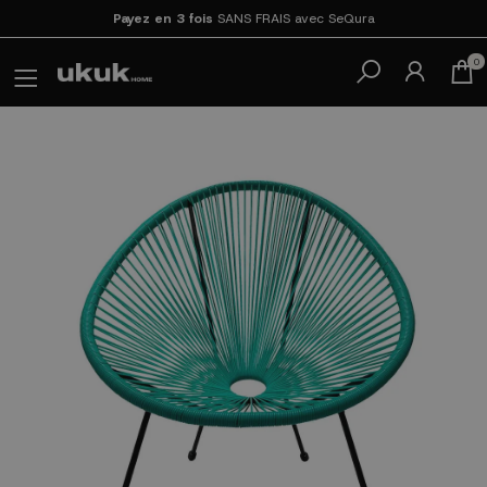
Payez en 3 fois
SANS FRAIS avec SeQura
0