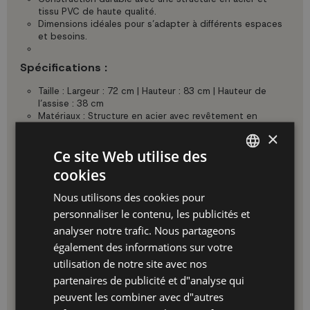
tissu PVC de haute qualité.
Dimensions idéales pour s’adapter à différents espaces
et besoins.
Spécifications :
Taille : Largeur : 72 cm | Hauteur : 83 cm | Hauteur de
l’assise : 38 cm
Matériaux : Structure en acier avec revêtement en
peinture en poudre et tissu PVC
×
Couleurs disponibles : Noir, terracotta, jaune, turquoise,
Ce site Web utilise des
vert bouteille
cookies
SPANISH
Avantages :
Nous utilisons des cookies pour
ES
Apporte fraîcheur et style à n’importe quel
personnaliser le contenu, les publicités et
environnement.
PT
Design ergonomique pour un confort lors de longues
analyser notre trafic. Nous partageons
périodes d’utilisation.
également des informations sur votre
FR
Fabriquée avec des matériaux résistants pour une
utilisation de notre site avec nos
durabilité garantie.
IT
Disponible en plusieurs couleurs pour s’adapter à
partenaires de publicité et d"analyse qui
différents styles décoratifs.
peuvent les combiner avec d"autres