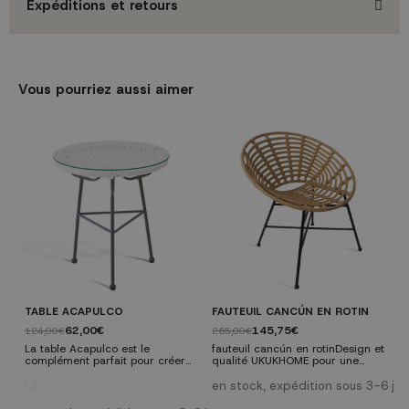
Expéditions et retours
Vous pourriez aussi aimer
TABLE ACAPULCO
FAUTEUIL CANCÚN EN ROTIN
P
N
62,00€
145,75€
124,00€
265,00€
2
La table Acapulco est le
fauteuil cancún en rotinDesign et
complément parfait pour créer
qualité UKUKHOME pour une
A
une atmosphère fraîche et
décoration soignée.Matériaux :
é
détendue avec la chaise
métal, rotin
en stock, expédition sous 3-6 jou
e
Acapulco. Cette table basse a
c
e
été créée après l'internalisation