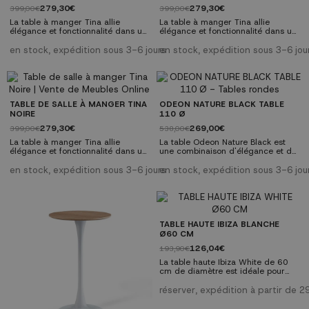
279,30€
279,30€
399,00€
399,00€
La table à manger Tina allie
La table à manger Tina allie
élégance et fonctionnalité dans un
élégance et fonctionnalité dans un
design moderne. Fabriquée à
design moderne. Fabriquée à
partir de bois de haute qualité et
partir de bois de haute qualité et
en stock, expédition sous 3-6 jours
en stock, expédition sous 3-6 jou
de panneaux MDF, cette table
de panneaux MDF, cette table
ronde est dotée d'un pied
ronde est dotée d'un pied
emboîtable unique qui ajoute une
emboîtable unique qui ajoute une
touche distinctive. Ses dimensions
touche distinctive. Ses dimensions
équilibrées et sa finition naturelle le
équilibrées et sa finition blanche le
rendent parfait pour n'importe
rendent parfait pour n'importe
TABLE DE SALLE À MANGER TINA
ODEON NATURE BLACK TABLE
quelle salle à manger. Cette
quelle salle à manger. Cette
NOIRE
110 Ø
table...
table...
279,30€
269,00€
399,00€
538,00€
La table à manger Tina allie
La table Odeon Nature Black est
élégance et fonctionnalité dans un
une combinaison d'élégance et de
design moderne. Fabriquée à
durabilité. Son plateau en MDF
partir de bois de haute qualité et
couleur chêne et son pied en
en stock, expédition sous 3-6 jours
en stock, expédition sous 3-6 jou
de panneaux MDF, cette table
métal noir lui confèrent un style
ronde est dotée d'un pied
contemporain et sophistiqué. Cette
emboîtable unique qui ajoute une
table est un choix parfait pour
touche distinctive. Ses dimensions
ajouter une touche de classe et de
équilibrées et sa finition noire le
fonctionnalité à n'importe quel
rendent parfait pour n'importe
espace de votre maison.
TABLE HAUTE IBIZA BLANCHE
quelle salle à manger. Cette table
Dimensions : Largeur : 110 cm |
Ø60 CM
ronde...
Hauteur...
126,04€
193,90€
La table haute Ibiza White de 60
cm de diamètre est idéale pour
votre maison ou votre entreprise.
Son plateau en mélamine est laqué
réserver, expédition à partir de 
blanc satiné et sa base en métal
laqué époxy blanc brillant. Elle est