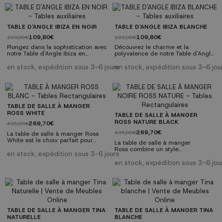
comment cette table peut
Découvrez comment cette table
transformer votre espace. Faites-
peut transformer votre espace.
en le centre d'attention dans
Faites-en le centre d'attention
n'importe quel environnement.
dans n'importe quel
Caractéristiques techniques:
environnement. Caractéristiques
TABLE D'ANGLE IBIZA EN NOIR
TABLE D'ANGLE IBIZA BLANCHE
Plateau en MDF noir. Pied en métal
techniques: Plateau en MDF de
109,80€
109,80€
183,00€
183,00€
noir....
couleur blanc. Pied en...
Plongez dans la sophistication avec
Découvrez le charme et la
notre Table d'Angle Ibiza en
polyvalence de notre Table d'Angle
Noir. Cette pièce allie le charme
Ibiza Blanche. Cette pièce est la
intemporel de la couleur noire à la
combinaison parfaite entre le style
en stock, expédition sous 3-6 jours
en stock, expédition sous 3-6 jou
fonctionnalité pratique, créant un
contemporain et la fonctionnalité
élément essentiel pour tout foyer
pratique, conçue pour rehausser
moderne. Avec son design élégant
n'importe quel coin de votre
et polyvalent, cette table ajoute
maison avec élégance et confort.
une touche de style à n'importe
quel coin de votre espace.
TABLE DE SALLE À MANGER
ROSS WHITE
TABLE DE SALLE À MANGER
ROSS NATURE BLACK
269,70€
435,00€
269,70€
435,00€
La table de salle à manger Ross
White est le choix parfait pour
La table de salle à manger
ceux qui recherchent une
Ross combine un style
élégance intemporelle et une
en stock, expédition sous 3-6 jours
contemporain avec une durabilité
fonctionnalité dans un meuble.
exceptionnelle, ce qui en fait le
en stock, expédition sous 3-6 jou
Réalisée avec une savante fusion
choix parfait pour votre maison.
de bois et de métal, cette table se
Offre un espace généreux pour
démarque par sa robustesse et
partager des moments privilégiés
son raffinement. Ses dimensions
autour de la table.
en font le centre idéal pour
Caractéristiques techniques:
diverses réunions, qu'il s'agisse de
Mesures: Hauteur 75 cm | Largeur
grandes...
140cm | Profondeur 90 cm.
TABLE DE SALLE À MANGER TINA
TABLE DE SALLE À MANGER TINA
Matériaux: MDF et métal. Style...
NATURELLE
BLANCHE