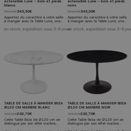
extensible Lune – bois et pieds
extensible Lune – bois et pieds
blancs
noirs
343,30€
343,30€
504,85€
504,85€
Apportez du caractère à votre salle
Apportez du caractère à votre salle
à manger avec la Table Lune, une
à manger avec la Table Lune, une
table ronde extensible avec
table ronde extensible avec
panneau de fibres à densité
panneau de fibres à densité
en stock, expédition sous 3-6 jours
en stock, expédition sous 3-6 jou
moyenne aspect bois et pieds
moyenne aspect bois et pieds
métalliques blancs. Design
métalliques noirs. Design moderne
moderne et pratique.
et pratique. Caractéristiques
Caractéristiques générales Type :
générales Type : table à manger
table à manger ronde extensible.
ronde extensible. Matériaux :
Matériaux : panneau de fibres à
panneau de fibres à densité
densité moyenne aspect bois;
moyenne aspect bois; pieds
pieds métalliques blancs....
métalliques noirs....
TABLE DE SALLE À MANGER IBIZA
TABLE DE SALLE À MANGER IBIZA
Ø120 CM MARBRE BLANC
Ø120 CM MARBRE NOIR
232,70€
232,70€
358,00€
358,00€
Cette Table Ibiza de Ø120 cm se
Cette Table Ibiza de Ø120 cm se
distingue par son effet marbre,
distingue par son effet marbre
apportant élégance et
noir, apportant élégance et
fonctionnalité. Avec un plateau en
fonctionnalité. Avec un plateau en