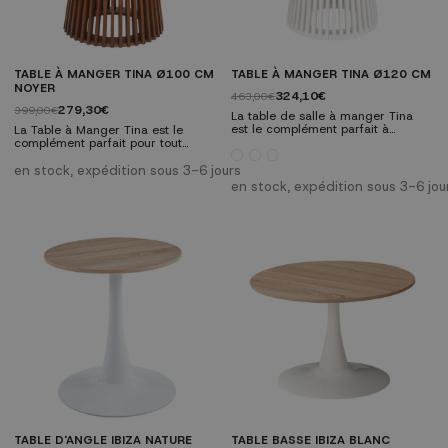
TABLE À MANGER TINA Ø100 CM
TABLE À MANGER TINA Ø120 CM
NOYER
324,10€
463,00€
279,30€
399,00€
La table de salle à manger Tina
est le complément parfait à
La Table à Manger Tina est le
n'importe quelle maison. Fabriquée
complément parfait pour tout
en bois verni et MDF, cette table
intérieur. Fabriquée en bois verni,
conçue dans une approche
cette table au design scandinave
en stock, expédition sous 3-6 jours
scandinave est à la fois élégante
est à la fois élégante et pratique. Il
en stock, expédition sous 3-6 jou
et pratique. Il comporte un pied
comporte un pied emboîtable
emboîtable unique qui ajoute un
unique qui ajoute une touche
design distinctif. Caractéristiques
distinctive. Caractéristiques
techniques: Fabriqué en bois verni
techniques : Fabriquée en bois
et MDF laqué blanc. Disponible...
verni. Design rond avec pied
entrelacé unique. Dimensions : Ø
100 cm |...
TABLE D'ANGLE IBIZA NATURE
TABLE BASSE IBIZA BLANC