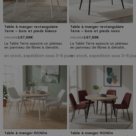
Table à manger rectangulaire
Table à manger rectangulaire
Terre – bois et pieds blancs
Terre – bois et pieds noirs
197,88€
197,88€
291,00€
291,00€
La Table Terre associe un plateau
La Table Terre associe un plateau
en panneau de fibres à densité
en panneau de fibres à densité
moyenne aspect bois et pieds
moyenne aspect bois et pieds
métalliques blancs pour un design
métalliques noirs pour un design
en stock, expédition sous 3-6 jours
en stock, expédition sous 3-6 jou
rectangulaire moderne et robuste.
rectangulaire moderne et robuste.
Caractéristiques générales Type :
Caractéristiques générales Type :
table à manger rectangulaire.
table à manger rectangulaire.
Matériaux : panneau de fibres à
Matériaux : panneau de fibres à
densité moyenne aspect bois;
densité moyenne aspect bois;
pieds métalliques blancs. Capacité
pieds métalliques noirs. Capacité :
: 4–6 convives. Montage : livrée...
4–6 convives. Montage : livrée...
Table à manger RONDe
Table à manger RONDe