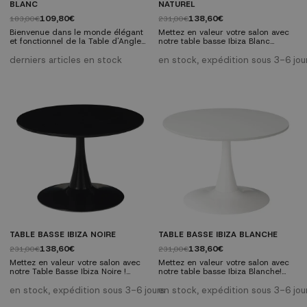
BLANC
NATUREL
109,80€
138,60€
183,00€
231,00€
Bienvenue dans le monde élégant
Mettez en valeur votre salon avec
et fonctionnel de la Table d'Angle
notre table basse Ibiza Blanc
Ibiza Nature Blanc ! Cette table
Naturel! Cette table allie élégance
combine parfaitement style et
et fonctionnalité avec son design
derniers articles en stock
en stock, expédition sous 3-6 jou
praticité, devenant le complément
naturel sophistiqué et durable.
idéal pour tout espace. Avec un
Découvrez comment cette table
plateau en MDF couleur chêne et
peut transformer votre espace.
un pied métallique blanc, cette
Faites-en le centre d'attention
table est non seulement
dans n'importe quel
esthétiquement attrayante, mais
environnement. Caractéristiques
offre également durabilité et
techniques: Plateau en MDF de
polyvalence.
couleur...
TABLE BASSE IBIZA NOIRE
TABLE BASSE IBIZA BLANCHE
138,60€
138,60€
231,00€
231,00€
Mettez en valeur votre salon avec
Mettez en valeur votre salon avec
notre Table Basse Ibiza Noire !
notre table basse Ibiza Blanche!
Cette table allie élégance et
Cette table allie élégance et
fonctionnalité avec son design noir
fonctionnalité avec son design
en stock, expédition sous 3-6 jours
en stock, expédition sous 3-6 jou
sophistiqué et durable. Découvrez
blanc sophistiqué et durable.