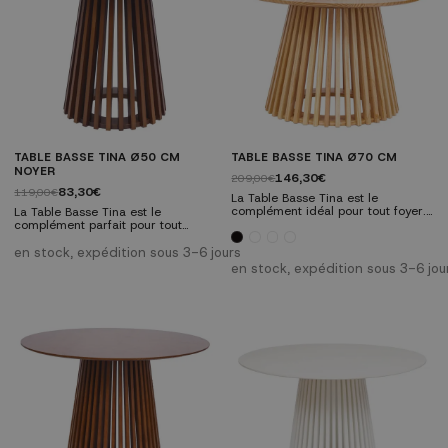
blanche....
Diamètre...
TABLE BASSE TINA Ø50 CM
TABLE BASSE TINA Ø70 CM
NOYER
146,30€
209,00€
83,30€
119,00€
La Table Basse Tina est le
complément idéal pour tout foyer.
La Table Basse Tina est le
Fabriquée en bois verni et MDF
complément parfait pour tout
laqué noir et blanc, cette table
intérieur. Fabriquée en bois verni,
allie un design scandinave à une
cette table au design scandinave
en stock, expédition sous 3-6 jours
fonctionnalité pratique. Son design
est à la fois élégante et pratique. Il
en stock, expédition sous 3-6 jou
compact et moderne s'adapte à
comporte un pied emboîtable
tous les environnements. Présente
unique qui ajoute une touche
un pied entrelacé unique qui
distinctive. Caractéristiques
ajoute une touche distinctive.
techniques : Fabriquée en bois
Caractéristiques techniques :...
verni. Design rond avec pied
entrelacé unique. Dimensions : Ø
50 cm |...