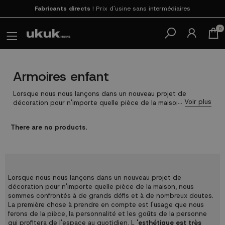
Fabricants directs
! Prix d'usine sans intermédiaires
Payez en 3 fois
SANS FRAIS avec SeQura
0
Armoires enfant
Lorsque nous nous lançons dans un nouveau projet de
décoration pour n'importe quelle pièce de la maison, nous
sommes confrontés à de grands défis et à de nombreux
doutes. La première chose à prendre en compte est l'usage
There are no products.
que nous ferons de la pièce, la personnalité et les goûts de la
personne qui profitera de l'espace au quotidien. L
'esthétique
est très importante, mais aussi la fonctionnalité
. Dans le cas
de la décoration des chambres de jeunes, nous devons
prévoir suffisamment d'espace de rangement pour en faire
une tâche simple et sans conflit possible.
Lorsque nous nous lançons dans un nouveau projet de
décoration pour n'importe quelle pièce de la maison, nous
sommes confrontés à de grands défis et à de nombreux doutes.
La première chose à prendre en compte est l'usage que nous
ferons de la pièce, la personnalité et les goûts de la personne
qui profitera de l'espace au quotidien. L
'esthétique est très