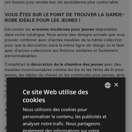
ont besoin pour rendre leur vie quotidienne plus confortable.
VOUS ÊTES SUR LE POINT DE TROUVER LA GARDE-
ROBE IDÉALE POUR LES JEUNES !
Découvrez les
armoires modernes pour jeunes
disponibles
dans notre catalogue. Nous avons des designs actuels que vous
pouvez combiner avec d'autres meubles de la même collection
pour que la décoration suive la même ligne de design ou le faire
avec d'autres collections aux finitions similaires et facilement
personnalisables.
Complétez la
décoration de la chambre des jeunes
avec des
meubles incontournables comme les
lits et les têtes de lit pour
jeunes
, les
tables de chevet et les commodes pour jeunes
, ainsi
que tout ce dont vous avez besoin pour créer un espace
×
d'étude avec des
tables d'étude et de jeu
et des
chaises
Ce site Web utilise des
d'étude et de jeu
sans oublier les détails de la
décoration
, de
l'
éclairage
, de la
literie
et des
oreillers
.
cookies
SPANISH
Tous nos
meubles pour les chambres de jeunes
sont fabriqués
Nous utilisons des cookies pour
à partir de matériaux de haute qualité, très durables et
ES
nécessitant un entretien très facile sans produits chimiques.
personnaliser le contenu, les publicités et
PT
analyser notre trafic. Nous partageons
ACHETER DES ARMOIRES DE JEUNESSE ORIGINALES
également des informations sur votre
FR