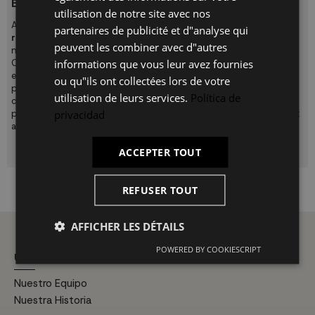
EN LIGNE EST TRÈS SIMPLE
utilisation de notre site avec nos
IT
Acheter des
armoires en bois pour enfants avec une livraison
partenaires de publicité et d"analyse qui
rapide
est une tâche que vous pouvez accomplir facilement de
peuvent les combiner avec d"autres
n'importe où sans vous soucier de l'emploi du temps.
informations que vous leur avez fournies
Commandez vos meubles maintenant et vivez la meilleure
expérience d'achat à
UKUKHOME.com
. Notre équipe de
ou qu"ils ont collectées lors de votre
professionnels se chargera du montage de votre meuble si vous
utilisation de leurs services.
Política de
choisissez cette option au cours du processus d'achat ou vous
privacidad
pouvez facilement le monter à tout moment grâce au matériel et
aux instructions de montage inclus.
ACCEPTER TOUT
REFUSER TOUT
AFFICHER LES DÉTAILS
POWERED BY COOKIESCRIPT
UKUK HOME
Nuestro Equipo
Nuestra Historia