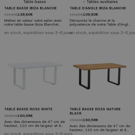
Caractéristiques techniques:
dans n'importe quel
Plateau en MDF noir. Pied en métal
environnement. Caractéristiques
TABLE BASSE IBIZA BLANCHE
TABLE D'ANGLE IBIZA BLANCHE
noir....
techniques: Plateau en MDF de
138,60€
109,80€
231,00€
183,00€
couleur...
Mettez en valeur votre salon avec
Découvrez le charme et la
notre table basse Ibiza Blanche!
polyvalence de notre Table d'Angle
Cette table allie élégance et
Ibiza Blanche. Cette pièce est la
fonctionnalité avec son design
combinaison parfaite entre le style
en stock, expédition sous 3-6 jours
en stock, expédition sous 3-6 jou
blanc sophistiqué et durable.
contemporain et la fonctionnalité
Découvrez comment cette table
pratique, conçue pour rehausser
peut transformer votre espace.
n'importe quel coin de votre
Faites-en le centre d'attention
maison avec élégance et confort.
dans n'importe quel
environnement. Caractéristiques
techniques: Plateau en MDF de
couleur blanc. Pied en...
TABLE BASSE ROSS WHITE
TABLE BASSE ROSS NATURE
BLACK
160,58€
259,00€
160,58€
259,00€
Avec des dimensions de 47 cm de
hauteur, 110 cm de largeur et 60
Avec des dimensions de 47 cm de
cm de profondeur, cette table offre
hauteur, 110 cm de largeur et 60
un espace généreux pour
en stock, expédition sous 3-6 jours
cm de profondeur, cette table offre