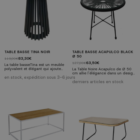
TABLE BASSE TINA NOIR
TABLE BASSE ACAPULCO BLACK
Ø 50
83,30€
119,00€
63,50€
127,00€
La table basseTina est un meuble
polyvalent et élégant qui ajoute
La Table Noire Acapulco de Ø 50
une touche contemporaine à
cm allie l'élégance dans un design
n'importe quel espace. Avec un
en stock, expédition sous 3-6 jours
contemporain parfait pour votre
design minimaliste et une finition
maison ou votre jardin. Il se
derniers articles en stock
noire, cette table devient le centre
distingue par sa structure
d'attention dans les salons et les
métallique résistante et sa surface
pièces de réception. Dimensions :
en verre transparent, idéale pour
Ø 50 x 50 cm
compléter tout espace intérieur ou
extérieur. Son design moderne et
minimaliste offre la fonctionnalité
dont vous avez besoin....