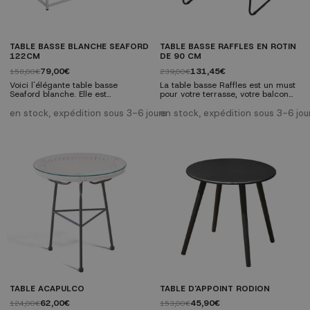
TABLE BASSE BLANCHE SEAFORD
TABLE BASSE RAFFLES EN ROTIN
122CM
DE 90 CM
79,00€
131,45€
158,00€
239,00€
Voici l'élégante table basse
La table basse Raffles est un must
Seaford blanche. Elle est
pour votre terrasse, votre balcon
composée d'une structure en
ou votre véranda. Il n'est pas
métal avec une finition blanche et
seulement pratique, il décore aussi
en stock, expédition sous 3-6 jours
en stock, expédition sous 3-6 jou
d'un plateau en MDF recouvert de
de manière fonctionnelle, donnant
contreplaqué couleur chêne.
à votre espace un caractère
Parfaite pour compléter n'importe
bohème unique.
quel style de décoration, cette
pièce est idéale pour créer une
atmosphère chaleureuse dans
votre maison. Achetez-la et profitez
de son charme...
TABLE ACAPULCO
TABLE D'APPOINT RODION
62,00€
45,90€
124,00€
153,00€