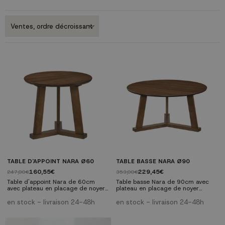
TABLE D'APPOINT NARA Ø60
TABLE BASSE NARA Ø90
160,55€
229,45€
247,00€
353,00€
Table d'appoint Nara de 60cm
Table basse Nara de 90cm avec
avec plateau en placage de noyer
plateau en placage de noyer
naturel et structure en bois massif.
naturel et structure en bois massif.
Design nordique élégant, parfaite
Design nordique élégant, parfaite
en stock - livraison 24-48h
en stock - livraison 24-48h
pour les salons modernes et
pour les salons modernes et
chaleureux. ✓ Bois naturel :
chaleureux. ✓ Bois naturel :
Placage de noyer authentique ✓
Placage de noyer authentique ✓