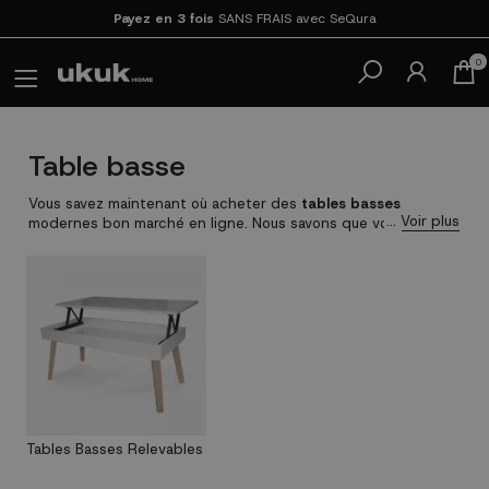
Payez en 3 fois
SANS FRAIS avec SeQura
0
Table basse
Vous savez maintenant où acheter des
tables basses
modernes bon marché en ligne. Nous savons que vous venez
jusqu’ici pour chercher des
tables basses
pas cher et nous
ne voulons pas vous décevoir. Nous les avons de toutes les
couleurs et matériaux pour que vous puissiez les combiner
selon le style de votre maison. Pour un
style moderne
, ne
vous perdez pas, notre sélection de
tables basses
en verre
et métal seront parfaites pour les plus avant-gardistes et les
amoureux du minimisme. Même si ce que vous aimez
réellement est le style nordique, vous ne pouvez pas passer à
côté de nos
tables auxiliaires
en bois blanc
.
Tables Basses Relevables