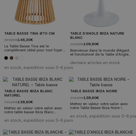
TABLE BASSE TINA Ø70 CM
TABLE D'ANGLE IBIZA NATURE
BLANC
146,30€
209,00€
109,80€
183,00€
La Table Basse Tina est le
complément idéal pour tout foyer.
Bienvenue dans le monde élégant
Fabriquée en bois verni et MDF
et fonctionnel de la Table d'Angle
laqué noir et blanc, cette table
Ibiza Nature Blanc ! Cette table
allie un design scandinave à une
combine parfaitement style et
derniers articles en stock
fonctionnalité pratique. Son design
praticité, devenant le complément
en stock, expédition sous 3-6 jours
compact et moderne s'adapte à
idéal pour tout espace. Avec un
tous les environnements. Présente
plateau en MDF couleur chêne et
un pied entrelacé unique qui
un pied métallique blanc, cette
ajoute une touche distinctive.
table est non seulement
Caractéristiques techniques :...
esthétiquement attrayante, mais
offre également durabilité et
TABLE BASSE IBIZA BLANC
TABLE BASSE IBIZA NOIRE
polyvalence.
NATUREL
138,60€
231,00€
138,60€
231,00€
Mettez en valeur votre salon avec
notre Table Basse Ibiza Noire !
Mettez en valeur votre salon avec
Cette table allie élégance et
notre table basse Ibiza Blanc
fonctionnalité avec son design noir
Naturel! Cette table allie élégance
en stock, expédition sous 3-6 jou
sophistiqué et durable. Découvrez
et fonctionnalité avec son design
en stock, expédition sous 3-6 jours
comment cette table peut
naturel sophistiqué et durable.
transformer votre espace. Faites-
Découvrez comment cette table
en le centre d'attention dans
peut transformer votre espace.
n'importe quel environnement.
Faites-en le centre d'attention