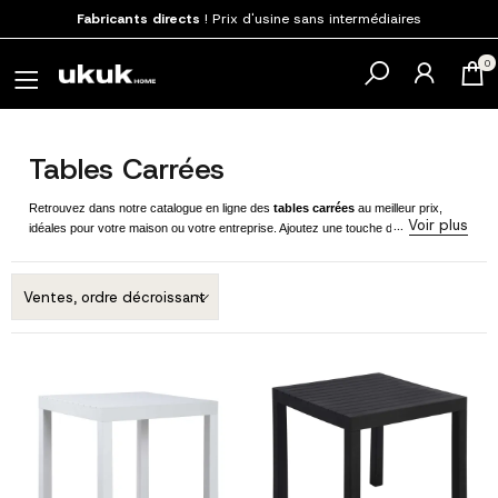
Fabricants directs
! Prix d'usine sans intermédiaires
Payez en 3 fois
SANS FRAIS avec SeQura
0
Tables Carrées
Retrouvez dans notre catalogue en ligne des
tables carrées
au meilleur prix,
idéales pour votre maison ou votre entreprise. Ajoutez une touche de distinction à
n'importe quel endroit en incluant dans votre projet décoratif une ou plusieurs des
tables de différentes tailles et finitions que nous avons sélectionnées afin que
vous disposiez des meilleures options disponibles sur le marché. Livraison rapide
disponible pour votre commande aujourd'hui.