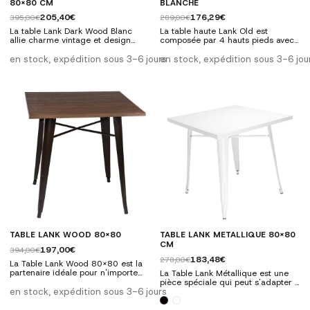
80x80 CM
BLANCHE
205,40€
176,29€
395,00€
289,00€
La table Lank Dark Wood Blanc
La table haute Lank Old est
allie charme vintage et design
composée par 4 hauts pieds avec
moderne, idéale pour divers
un effet usé, avec une barre de
environnements, des restaurants
repose-pieds et un plateau carré
en stock, expédition sous 3-6 jours
en stock, expédition sous 3-6 jou
aux maisons. Associez-le aux
qui fournit plus commodité et
chaises de notre gamme Lank,
d'espace. Ce produit sera parfait
icône du design moderne.
pour des restaurants, bar ou
Caractéristiques techniques:
encore bien pour renouveler votre
Structure avec quatre pieds en
maison en lui donnant une touche
métal blanc et un plateau carré en
rétro industrielle des plus
bois de hêtre foncé. Dimensions:
modernes.
Largeur 80 cm x...
TABLE LANK WOOD 80X80
TABLE LANK METALLIQUE 80x80
CM
197,00€
394,00€
183,48€
278,00€
La Table Lank Wood 80x80 est la
partenaire idéale pour n'importe
La Table Lank Métallique est une
quelle chaise de la gamme Lank
pièce spéciale qui peut s'adapter à
que vous trouverez sur notre
en stock, expédition sous 3-6 jours
différents styles de décoration tels
boutique en ligne. Créez un lieu
que : industriel, rétro ou
moderne et stylé en vous appuyant
vintage. Vous pouvez la combiner