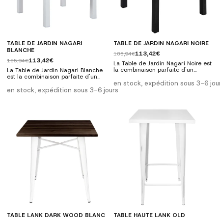
TABLE DE JARDIN NAGARI
TABLE DE JARDIN NAGARI NOIRE
BLANCHE
113,42€
185,94€
113,42€
185,94€
La Table de Jardin Nagari Noire est
la combinaison parfaite d'un
La Table de Jardin Nagari Blanche
design contemporain et d'une
est la combinaison parfaite d'un
grande résistance, idéale pour
design contemporain et d'une
en stock, expédition sous 3-6 jou
sublimer vos espaces intérieurs
grande résistance, idéale pour
en stock, expédition sous 3-6 jours
comme extérieurs. Avec sa finition
sublimer vos espaces intérieurs
lisse et moderne, sa couleur noire
comme extérieurs. Avec sa finition
lui confère une élégance
lisse et moderne, sa couleur noire
intemporelle qui s'intègre à toutes
lui confère une élégance
les décorations, de la plus
intemporelle qui s'intègre à toutes
minimaliste à la plus vibrante....
les décorations, de la plus
minimaliste à la plus vibrante....
TABLE LANK DARK WOOD BLANC
TABLE HAUTE LANK OLD