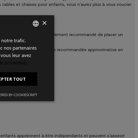
s tables et chaises pour enfants, vous n'aurez plus à vous soucier
×
ils sont très jeunes, il est également recommandé de placer un
notre trafic.
SPANISH
leurs pieds.
ec nos partenaires
 quelle devrait être la taille recommandée approximative en
ES
 vous leur avez
PT
 de privacidad
FR
EPTER TOUT
IT
RED BY COOKIESCRIPT
s enfants apprennent à être indépendants et peuvent s'asseoir