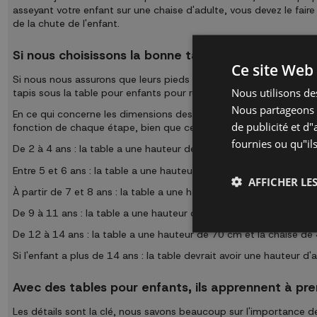
asseyant votre enfant sur une chaise d'adulte, vous devez le fair
de la chute de l'enfant.
Si nous choisissons la bonne taille de tables pour en
Ce site Web 
Si nous nous assurons que leurs pieds touchent le sol, ils pourron
Nous utilisons des
tapis sous la table pour enfants pour rendre cette zone plus sûre 
Nous partageons é
En ce qui concerne les dimensions des tables pour enfants, il e
de publicité et d
fonction de chaque étape, bien que cela soit indicatif car cela 
fournies ou qu"ils
De 2 à 4 ans : la table a une hauteur de 46 cm et la chaise de 26
Entre 5 et 6 ans : la table a une hauteur de 54 cm et la chaise d
AFFICHER LES
À partir de 7 et 8 ans : la table a une hauteur de 60 cm et la cha
De 9 à 11 ans : la table a une hauteur de 65 cm et la chaise de 
De 12 à 14 ans : la table a une hauteur de 70 cm et la chaise de
Si l'enfant a plus de 14 ans : la table devrait avoir une hauteur d
Avec des tables pour enfants, ils apprennent à pr
Les détails sont la clé, nous savons beaucoup sur l'importance d