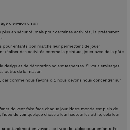
âge d'environ un an.
e plus en sécurité, mais pour certaines activités, ils préféreront
s.
es pour enfants bon marché leur permettent de jouer
nt réaliser des activités comme la peinture, jouer avec de la pâte
é, de design et de décoration soient respectés. Si vous envisagez
us petits de la maison.
ir, car comme nous l'avons dit, nous devons nous concentrer sur
fants doivent faire face chaque jour. Notre monde est plein de
, l'idée de voir quelque chose à leur hauteur les attire, cela leur
nt spontanément en voyant ce type de tables pour enfants. En