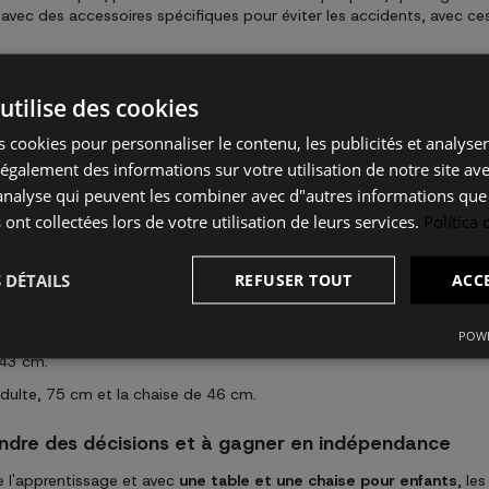
e avec des accessoires spécifiques pour éviter les accidents, avec ce
fants, ils auront le contrôle de leur équilibre
utilise des cookies
t facilement contrôler leur équilibre et gagner en stabilité. Quand 
 cookies pour personnaliser le contenu, les publicités et analyser 
et éviter les glissades tout en offrant une surface confortable sous 
galement des informations sur votre utilisation de notre site av
xiste des normes adaptées à chaque âge. Vous pouvez voir ci-dessous
"analyse qui peuvent les combiner avec d"autres informations que
dépend de chaque enfant :
 ont collectées lors de votre utilisation de leurs services.
Política
 cm.
e 32 cm.
 DÉTAILS
REFUSER TOUT
ACC
ise de 36 cm.
39 cm.
POWE
 43 cm.
'adulte, 75 cm et la chaise de 46 cm.
endre des décisions et à gagner en indépendance
e l'apprentissage et avec
une table et une chaise pour enfants
, le