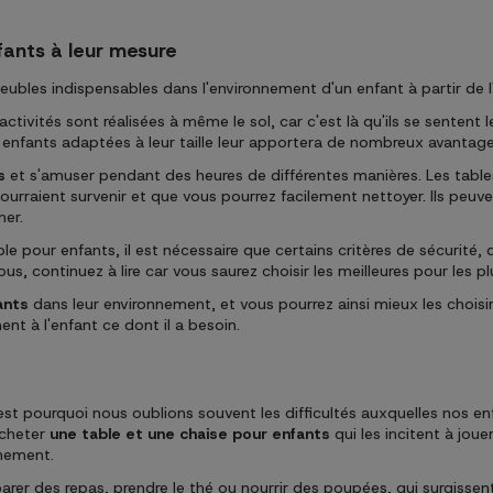
nfants à leur mesure
bles indispensables dans l'environnement d'un enfant à partir de l'
activités sont réalisées à même le sol, car c'est là qu'ils se sentent l
ur enfants adaptées à leur taille leur apportera de nombreux avantage
s
et s'amuser pendant des heures de différentes manières. Les tabl
urraient survenir et que vous pourrez facilement nettoyer. Ils peuve
ner.
able pour enfants, il est nécessaire que certains critères de sécurit
s, continuez à lire car vous saurez choisir les meilleures pour les pl
ants
dans leur environnement, et vous pourrez ainsi mieux les chois
nt à l'enfant ce dont il a besoin.
st pourquoi nous oublions souvent les difficultés auxquelles nos en
acheter
une table et une chaise pour enfants
qui les incitent à jouer
nnement.
er des repas, prendre le thé ou nourrir des poupées, qui surgisse