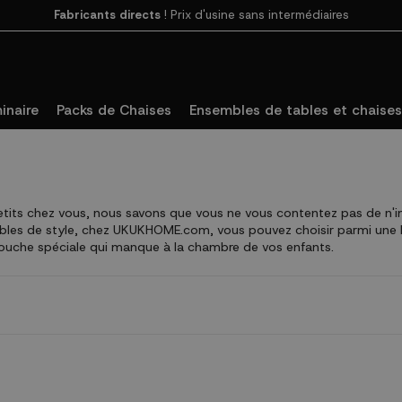
Payez en 3 fois
SANS FRAIS avec SeQura
inaire
Packs de Chaises
Ensembles de tables et chaises
-petits chez vous, nous savons que vous ne vous contentez pas de n'
les de style, chez UKUKHOME.com, vous pouvez choisir parmi une 
 touche spéciale qui manque à la chambre de vos enfants.