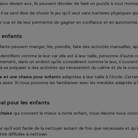
 jeux devant eux, ils peuvent décider de faire un puzzle à tout mome
l se sent libre de choisir le jeu qu'il veut sans barrières physiques q
ée de vue et de leur permettre de gagner en confiance et en autonomie
r enfants
ants peuvent manger, lire, peindre, faire des activités manuelles, app
dentifient comme le leur car elle est à leur taille, personne d'autre ne
ronnement, dans un endroit qu'ils considèrent comme le leur, s'ouvre
 à se préparer à des activités qui nécessitent du calme et de la conc
e et une chaise pour enfants
adaptées à leur taille à l'école. Cert
sis. Si nous pouvons les familiariser avec les meubles adaptés à leur 
al pour les enfants
chaise
qui convient le mieux à notre enfant, nous devons nous conce
 qu'il soit facile de la nettoyer autant de fois que nécessaire et qu'e
re difficiles à nettoyer.