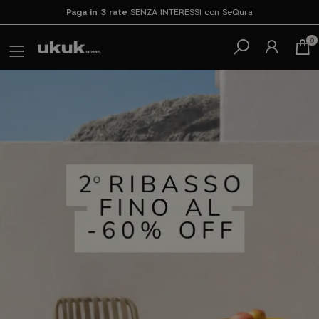
Spedizione express
24/48h
| Gratis da 1.500€
Produttori diretti!
Prezzo di fabbrica senza intermediari
0
Paga in 3 rate
SENZA INTERESSI con SeQura