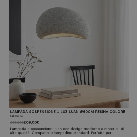
LAMPADA SOSPENSIONE 1 LUZ LUAN Ø60CM RESINA COLORE
LA
GRIGIO
GR
209,00€
290,28€
17
Lampada a sospensione Luan con design moderno e materiali di
La
alta qualità. Compatibile lampadine standard. Perfetta per
al
soggiorni, cucine e camere. ✓ Design moderno: Stile
soggi