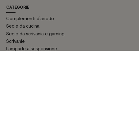
CATEGORIE
Complementi d'arredo
Sedie da cucina
Sedie da scrivania e gaming
Scrivanie
Lampade a sospensione
Mobili TV
Scatole e Vassoi
Letti e testiere
SOGGIORNI
Tavoli
Tavolini da salotto
Armadi camera da letto
Arredo bagno
Giardino
Divani Letto