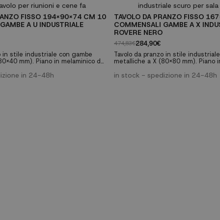
ANZO FISSO 194X90X74 CM 10
TAVOLO DA PRANZO FISSO 167
GAMBE A U INDUSTRIALE
COMMENSALI GAMBE A X INDU
ROVERE NERO
284,90€
474,83€
 in stile industriale con gambe
Tavolo da pranzo in stile industria
(80x40 mm). Piano in melaminico da
metalliche a X (80x80 mm). Piano 
a venatura porosa di alta qualità.
30mm con finitura venatura porosa d
nioni di famiglia o come tavolo da
dizione in 24-48h
Perfetto per riunioni di famiglia o 
in stock - spedizione in 24-48h
ionale. ✓ Capacità per 10
lavoro multifunzionale. ✓ Capacità 
ambe metalliche robuste a U ✓
commensali ✓ Gambe metalliche ro
i spessore ✓ Finitura rovere
Piano da 30mm di spessore ✓ Finit
nero