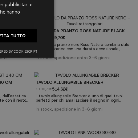
r pubblicitari e
ES
 che hanno
PT
FR
TE
TAVOLO DA PRANZO ROSS NATURE BLACK
ETTA TUTTO
269,70€
IT
435,00€
 scelta perfetta
Il tavolo da pranzo nero Ross Nature combina stile
ità senza tempo
contemporaneo con una durata eccezionale,
RED BY COOKIESCRIPT
piente fusione di
rendendolo la scelta perfetta per la tua casa. Offre
istingue per
orni
uno spazio generoso per condividere momenti
in stock: spedizione entro 3-6 giorni
imensioni lo
speciali attorno al tavolo. Caratteristiche tecniche:
ontri, siano essi
Misure: Altezza 75 cm | Larghezza 140 cm |
....
Profondità 90 cm. Materiali: MDF e metallo. Stile
contemporaneo.
40 CM
TAVOLO ALLUNGABILE BRECKER
514,62€
1.196,79€
 dall'estetica
Il tavolo allungabile Brecker è uno di quei tavoli
te con il resto
perfetti per chi ama lasciare il segno in ogni
Inoltre, ha un
dettaglio. Il suo marcato stile industriale, la
de un mobile
combinazione di legno e metallo e l'audacia del suo
in stock, spedizione in 3-6 giorni
design, fanno di questo mobile un elemento
d'arredo ideale per riempire la sala da pranzo o la
cucina con forza