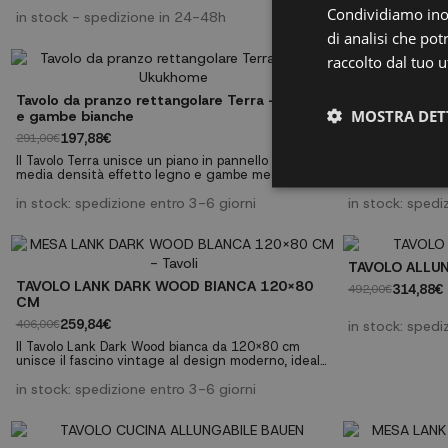
30mm con finitura venatura porosa di alta qualità.
Condividiamo inolt
Perfetto per riunioni di famiglia o come tavolo da
in stock - spedizione in 24-48h
lavoro multifunzionale. ✓ Capacità per 8
di analisi che po
commensali ✓ Gambe metalliche robuste a X ✓
Piano da 30mm di spessore ✓ Finitura rovere
raccolto dal tuo ut
Tavolo da pranzo rettangolare Terra – legno
Tavolo da pran
MOSTRA DET
e gambe bianche
e gambe nere
197,88€
197,88€
291,00€
291,00€
Il Tavolo Terra unisce un piano in pannello di fibra a
Il Tavolo Terra u
media densità effetto legno e gambe metalliche
media densità e
bianche per un design rettangolare moderno e
nere per un des
robusto. Caratteristiche generali Tipo: tavolo da
in stock: spedizione entro 3-6 giorni
robusto. Caratteristich
in stock: spedi
pranzo rettangolare. Materiali: pannello di fibra a
pranzo rettangola
media densità effetto legno; gambe metalliche
media densità e
bianche. Capacità: 4–6 persone. Montaggio: fornito
nere. Capacità:
smontato...
smontato con...
TAVOLO ALLU
TAVOLO LANK DARK WOOD BIANCA 120x80
314,88€
492,00€
CM
259,84€
in stock: spedi
406,00€
Il Tavolo Lank Dark Wood bianca da 120x80 cm
unisce il fascino vintage al design moderno, ideale
per vari ambienti, dai ristoranti alle
abitazioni. Abbinalo alle sedie della nostra gamma
in stock: spedizione entro 3-6 giorni
Lank, un'icona del design moderno. Caratteristiche
tecniche: Struttura con quattro gambe in metallo
bianco e piano quadrato in legno di faggio scuro.
Misure: Larghezza...