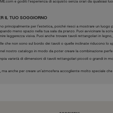
E.com e goditi l'esperienza di acquisto senza orari da qualsiasi lu
ER IL TUO SOGGIORNO
no principalmente per l'estetica, poiché riesci a mostrare un luogo pi
ando meno spazio nella tua sala da pranzo. Puoi avvicinare la scri
ire leggerezza visiva. Puoi anche trovare tavoli rettangolari in legno
e che non sono sul bordo dei tavoli o quelle inclinate riducono lo s
nel nostro catalogo in modo da poter creare la combinazione perfe
a varietà di dimensioni di tavoli rettangolari piccoli o grandi in
za, ma anche per creare un'atmosfera accogliente molto speciale che 