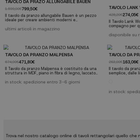
TAVOLO DA PRAZO ALLUNGABILE BAUEN
TAVOLO LANK 
799,50€
1.599,00€
274,05€
428,20€
Il tavolo da pranzo allungabile Bauen è un pezzo
ideale per creare ambienti moderni e
Il Tavolo Lank 
contemporanei. Si caratterizza per l'originale
compagno per qua
disegno sulla struttura, composta da 4 piedini in
ultimi articoli in magazzino
icona del desig
metallo tornito che si sovrappongono in modo
utilizzata in rist
disponibile su 
asimmetrico. Ha anche un pratico sistema di
apertura alare che lo rende perfetto per le riunioni
a casa tua.
TAVOLO DA PRANZO MALPENSA
TAVOLO DA P
471,80€
163,06€
674,00€
263,00€
Il Tavolo da pranzo Malpensa è costituito da una
Il tavolo da pra
struttura in MDF, piano in fibra di legno, laccato
semplice, dalle 
bianco.Un tubo di acciaio cromato supporta il
capace di adatta
cristallo trasparente.
in stock: spedizione entro 3-6 giorni
pranzo, cucina e
Sia per il suo de
presentato, è un
in stock: spedi
nordiche, anche
le...
Trova nel nostro catalogo online di tavoli rettangolari quello che m