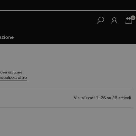
0
azione
a dover occupare
possa iniziare a
Visualizzati 1-26 su 26 articoli