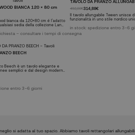
TAVOLO DA PRANZO ALLUNGAB
WOOD BIANCA 120 x 80 cm
314,88€
492,00€
Il tavolo allungabile Tween unisce 
funzionalità in uno stile nordico uni
Wood bianca da 120x80 cm é l'adatto
capacità di allungarsi fino a 40 cm 
lsiasi sedia della collezione Lank,
soluzione perfetta per ottimizzare l
in stock: spedizione entro 3-6 gi
n moderno che puó essere
tua casa; È la risposta alle tue esi
oranti e hotel in stanze di vari stili.
richiesta – consultare i tempi di consegna
di stile. Caratteristiche tecniche: Misure
Larghezza (chiuso) 120 cm, Profond
Altezza 75 cm...
RANZO BEECH
nzo Beech è un tavolo elegante e
linee semplici e dal design moderno
rsi bene al tuo soggiorno, sala da
 quasi ogni stanza della tua casa.
sign che per i colori in cui viene
 tavolo ideale per le decorazioni
zione entro 3-6 giorni
 se ha un grande valore anche per
eglio si adatta al tuo spazio. Abbiamo tavoli rettangolari allungabili