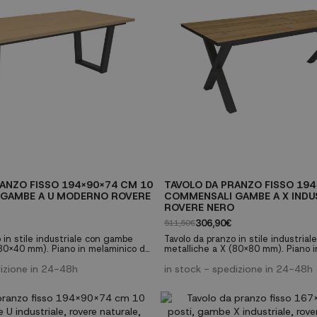
ANZO FISSO 194X90X74 CM 10
TAVOLO DA PRANZO FISSO 19
GAMBE A U MODERNO ROVERE
COMMENSALI GAMBE A X INDU
ROVERE NERO
306,90€
511,50€
 in stile industriale con gambe
Tavolo da pranzo in stile industria
(80x40 mm). Piano in melaminico da
metalliche a X (80x80 mm). Piano 
a venatura porosa di alta qualità.
30mm con finitura venatura porosa d
nioni di famiglia o come tavolo da
dizione in 24-48h
Perfetto per riunioni di famiglia o 
in stock - spedizione in 24-48h
ionale. ✓ Capacità per 10
lavoro multifunzionale. ✓ Capacità 
ambe metalliche robuste a U ✓
commensali ✓ Gambe metalliche ro
i spessore ✓ Finitura rovere chiaro
Piano da 30mm di spessore ✓ Finit
nero