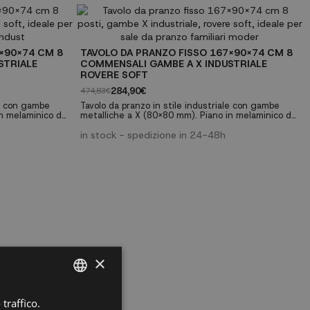
commensali ✓ Gambe metalliche robuste a U ✓
Piano da 30mm di spessore ✓ Finitura rovere e
nero
X90X74 CM 8
TAVOLO DA PRANZO FISSO 167X90X74 CM 8
STRIALE
COMMENSALI GAMBE A X INDUSTRIALE
ROVERE SOFT
284,90€
474,83€
le con gambe
Tavolo da pranzo in stile industriale con gambe
in melaminico da
metalliche a X (80x80 mm). Piano in melaminico da
i alta qualità.
30mm con finitura venatura porosa di alta qualità.
come tavolo da
Perfetto per riunioni di famiglia o come tavolo da
in stock - spedizione in 24-48h
per 8
lavoro multifunzionale. ✓ Capacità per 8
buste a U ✓
commensali ✓ Gambe metalliche robuste a X ✓
ra rovere chiaro
Piano da 30mm di spessore ✓ Finitura rovere chiaro
soft
×
traffico.
SPANISH