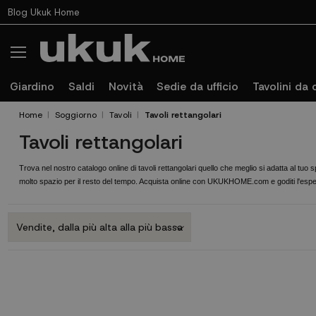
Blog Ukuk Home
Giardino
Saldi
Novità
Sedie da ufficio
Tavolini da 
Home
Soggiorno
Tavoli
Tavoli rettangolari
Tavoli rettangolari
Trova nel nostro catalogo online di tavoli rettangolari quello che meglio si adatta al tuo s
molto spazio per il resto del tempo. Acquista online con UKUKHOME.com e goditi l'esper
goderti i tuoi mobili il prima possibile.