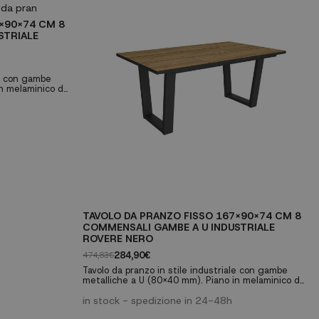
X90X74 CM 8
STRIALE
le con gambe
in melaminico da
i alta qualità.
come tavolo da
per 8
buste a X ✓
ura rovere e
TAVOLO DA PRANZO FISSO 167X90X74 CM 8
COMMENSALI GAMBE A U INDUSTRIALE
ROVERE NERO
284,90€
474,83€
Tavolo da pranzo in stile industriale con gambe
metalliche a U (80x40 mm). Piano in melaminico da
30mm con finitura venatura porosa di alta qualità.
Perfetto per riunioni di famiglia o come tavolo da
in stock - spedizione in 24-48h
lavoro multifunzionale. ✓ Capacità per 8