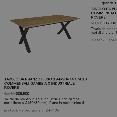
TAVOLO DA PR
COMMENSALI 
ROVERE
306,90€
511,50€
Tavolo da pranzo
metalliche a U 
30mm con finitur
Perfetto per riu
in stock - spe
lavoro multifunz
commensali ✓ G
Piano da 30mm d
TAVOLO DA PRANZO FISSO 194X90X74 CM 10
COMMENSALI GAMBE A X INDUSTRIALE
ROVERE
306,90€
511,50€
Tavolo da pranzo in stile industriale con gambe
metalliche a X (80x80 mm). Piano in melaminico da
30mm con finitura venatura porosa di alta qualità.
Perfetto per riunioni di famiglia o come tavolo da
in stock - spedizione in 24-48h
lavoro multifunzionale. ✓ Capacità per 10