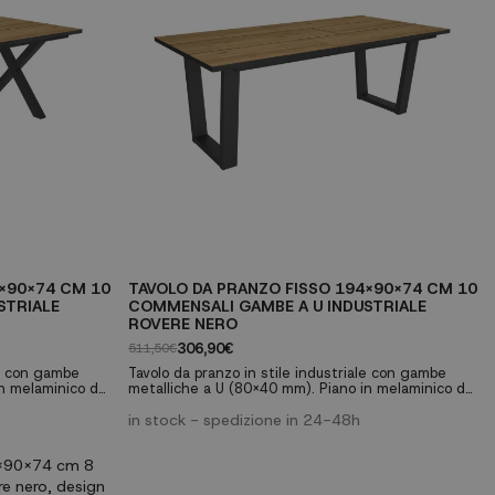
4X90X74 CM 10
TAVOLO DA PRANZO FISSO 194X90X74 CM 10
STRIALE
COMMENSALI GAMBE A U INDUSTRIALE
ROVERE NERO
306,90€
511,50€
le con gambe
Tavolo da pranzo in stile industriale con gambe
in melaminico da
metalliche a U (80x40 mm). Piano in melaminico da
i alta qualità.
30mm con finitura venatura porosa di alta qualità.
come tavolo da
Perfetto per riunioni di famiglia o come tavolo da
in stock - spedizione in 24-48h
per 10
lavoro multifunzionale. ✓ Capacità per 10
buste a X ✓
commensali ✓ Gambe metalliche robuste a U ✓
ura rovere e
Piano da 30mm di spessore ✓ Finitura rovere e
nero