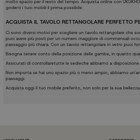
molto spazio per il resto del tempo. Acquista online con UKUKHOM
goderti i tuoi mobili il prima possibile.
ACQUISTA IL TAVOLO RETTANGOLARE PERFETTO P
Ci sono diversi motivi per scegliere un tavolo rettangolare che so
puoi avere più posti per un numero maggiore di commensali occup
passaggio più chiara. Con un tavolo rettangolare in vetro puoi forn
Bisogna tenere conto della posizione delle gambe, in quanto quell
Assicurati di controllare
tutte le sedie
che abbiamo a disposizione 
Non importa se hai uno spazio più o meno ampio, abbiamo un'ampi
passaggi.
Acquista oggi il tuo mobile preferito, non solo per la sua bellez