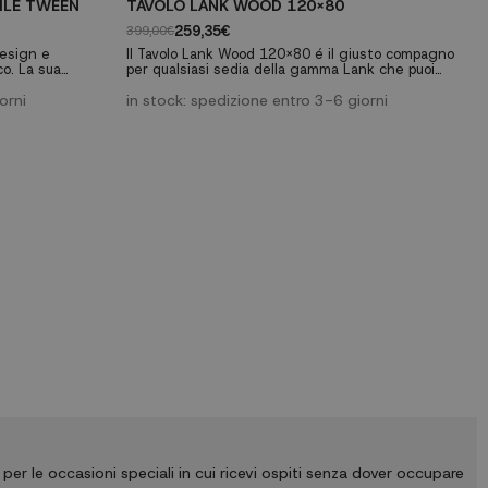
ILE TWEEN
TAVOLO LANK WOOD 120X80
259,35€
399,00€
design e
ll Tavolo Lank Wood 120x80 é il giusto compagno
co. La sua
per qualsiasi sedia della gamma Lank che puoi
lo rende la
trovare nel nostro negozio. Crea uno spazio attuale
o spazio della
orni
e con stile utilizzando la personalitá di questo
in stock: spedizione entro 3-6 giorni
genze di spazio e
tavolo che, senza dubbio, si convertirá in uno degli
articoli preferiti della tua casa.
ità 80 cm,
 per le occasioni speciali in cui ricevi ospiti senza dover occupare