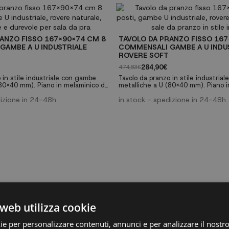
ANZO FISSO 167X90X74 CM 8
TAVOLO DA PRANZO FISSO 167
GAMBE A U INDUSTRIALE
COMMENSALI GAMBE A U INDU
ROVERE SOFT
284,90€
474,83€
 in stile industriale con gambe
Tavolo da pranzo in stile industria
(80x40 mm). Piano in melaminico da
metalliche a U (80x40 mm). Piano 
a venatura porosa di alta qualità.
30mm con finitura venatura porosa d
nioni di famiglia o come tavolo da
dizione in 24-48h
Perfetto per riunioni di famiglia o 
in stock - spedizione in 24-48h
ionale. ✓ Capacità per 8
lavoro multifunzionale. ✓ Capacità 
ambe metalliche robuste a U ✓
commensali ✓ Gambe metalliche ro
i spessore ✓ Finitura rovere
Piano da 30mm di spessore ✓ Finitu
soft
web utilizza cookie
ie per personalizzare contenuti, annunci e per analizzare il nostro 