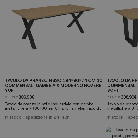
TAVOLO DA PRANZO FISSO 194X90X74 CM 10
TAVOLO DA PR
COMMENSALI GAMBE A X MODERNO ROVERE
COMMENSALI 
SOFT
SOFT
306,90€
306,90€
511,50€
511,50€
Tavolo da pranzo in stile industriale con gambe
Tavolo da pranzo
metalliche a X (80x80 mm). Piano in melaminico da
metalliche a U 
30mm con finitura venatura porosa di alta qualità.
30mm con finitur
Perfetto per riunioni di famiglia o come tavolo da
in stock - spedizione in 24-48h
Perfetto per riu
in stock - spe
lavoro multifunzionale. ✓ Capacità per 10
lavoro multifunz
commensali ✓ Gambe metalliche robuste a X ✓
commensali ✓ G
Piano da 30mm di spessore ✓ Finitura rovere chiaro
Piano da 30mm d
soft
soft