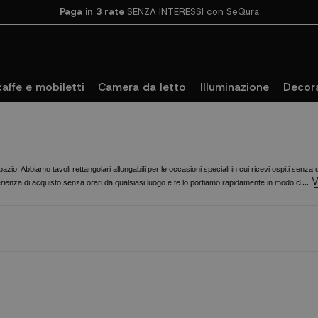
Paga in 3 rate
SENZA INTERESSI con SeQura
caffe e mobiletti
Camera da letto
Illuminazione
Decor
pazio. Abbiamo tavoli rettangolari allungabili per le occasioni speciali in cui ricevi ospiti senz
ienza di acquisto senza orari da qualsiasi luogo e te lo portiamo rapidamente in modo che tu 