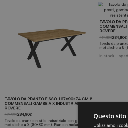
commensali ✓ Gambe metalliche robuste a X ✓
Piano da 30mm di spessore ✓ Finitura rovere
TAVOLO DA PR
COMMENSALI 
ROVERE
284,90€
474,83€
Tavolo da pranzo
metalliche a U 
30mm con finitur
Perfetto per riu
in stock - spe
lavoro multifunz
commensali ✓ G
Piano da 30mm d
TAVOLO DA PRANZO FISSO 167X90X74 CM 8
COMMENSALI GAMBE A X INDUSTRIALE
ROVERE
Questo sito 
284,90€
474,83€
Tavolo da pranzo in stile industriale con gambe
Utilizziamo i cook
metalliche a X (80x80 mm). Piano in melaminico da