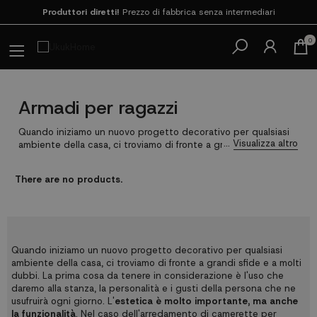
Produttori diretti!
Prezzo di fabbrica senza intermediari
Paga in 3 rate
SENZA INTERESSI con SeQura
0
Armadi per ragazzi
Quando iniziamo un nuovo progetto decorativo per qualsiasi
ambiente della casa, ci troviamo di fronte a grandi sfide e a
molti dubbi. La prima cosa da tenere in considerazione è l'uso
che daremo alla stanza, la personalità e i gusti della persona
There are no products.
che ne usufruirà ogni giorno. L'
estetica è molto importante,
ma anche la funzionalità
. Nel caso dell'arredamento delle
camerette per ragazzi, dobbiamo prevedere uno spazio
sufficiente per rendere l'operazione semplice e priva di
possibili conflitti.
Quando iniziamo un nuovo progetto decorativo per qualsiasi
ambiente della casa, ci troviamo di fronte a grandi sfide e a molti
dubbi. La prima cosa da tenere in considerazione è l'uso che
daremo alla stanza, la personalità e i gusti della persona che ne
usufruirà ogni giorno. L'
estetica è molto importante, ma anche
la funzionalità
. Nel caso dell'arredamento di camerette per