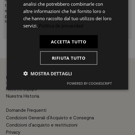
analisi che potrebbero combinarle con
team di professionisti si occuperà di assemblare il vostro mobile
altre informazioni che hai fornito loro o
se selezionate l'opzione durante il processo di acquisto, oppure
potrete montarlo facilmente in qualsiasi momento grazie alla
che hanno raccolto dal tuo utilizzo dei loro
ferramenta e alle istruzioni di montaggio incluse.
servizi.
Política de privacidad
ACCETTA TUTTO
RIFIUTA TUTTO
MOSTRA DETTAGLI
UKUK HOME
POWERED BY COOKIESCRIPT
Nuestro Equipo
Nuestra Historia
Domande Frequenti
Condizioni Generali d'Acquisto e Consegna
Condizioni d'acquisto e restituzioni
Privacy