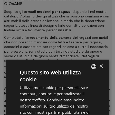
GIOVANI!
Scoprite gli
armadi moderni per ragazzi
disponibili nel nostro
catalogo. Abbiamo design attuali che si possono combinare con
altri mobili della stessa collezione in modo che la decorazione
segua la stessa linea di design o farlo con altre collezioni con
finiture simili e facilmente personalizzabili.
Completate l'
arredamento della camera dei ragazzi
con mobili
che non possono mancare come
letti e testiere per ragazzi
,
comodini e cassettiere per ragazzi
insieme a tutto il necessario
per creare una zona studio con
tavoli da studio e da gioco
e
sedie da studio e da gioco
senza dimenticare i dettagli di
decorazione
,
illuminazione
,
biancheria da letto
e
cuscini
.
×
Tutti i nostri
mobili per camerette
sono realizzati con materiali
Questo sito web utilizza
di alta qualità, molto resistenti e che richiedono una
manutenzione molto semplice senza l'uso di prodotti chimici.
cookie
SPANISH
Utilizziamo i cookie per personalizzare
ACQUISTARE ONLINE ARMADI GIOVANILI ORIGINALI È
ES
MOLTO SEMPLICE
contenuti, annunci e per analizzare il
PT
nostro traffico. Condividiamo inoltre
Acquistare
armadi in legno per bambini con consegna rapida
è
informazioni sul tuo utilizzo del nostro
un'operazione che si può fare facilmente da qualsiasi luogo senza
FR
preoccuparsi degli orari. Ordinate subito i vostri mobili e vivete la
sito con i nostri partner pubblicitari e di
migliore esperienza di acquisto su
UKUKHOME.com
. Il nostro
IT