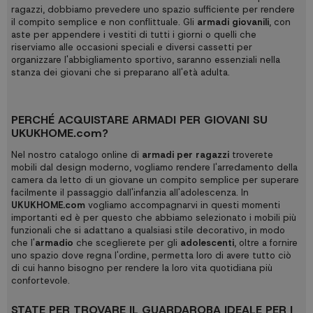
ragazzi, dobbiamo prevedere uno spazio sufficiente per rendere
il compito semplice e non conflittuale. Gli
armadi giovanili
, con
aste per appendere i vestiti di tutti i giorni o quelli che
riserviamo alle occasioni speciali e diversi cassetti per
organizzare l'abbigliamento sportivo, saranno essenziali nella
stanza dei giovani che si preparano all'età adulta.
PERCHÉ ACQUISTARE ARMADI PER GIOVANI SU
UKUKHOME.com?
Nel nostro catalogo online di
armadi per ragazzi
troverete
mobili dal design moderno, vogliamo rendere l'arredamento della
camera da letto di un giovane un compito semplice per superare
facilmente il passaggio dall'infanzia all'adolescenza. In
UKUKHOME.com
vogliamo accompagnarvi in questi momenti
importanti ed è per questo che abbiamo selezionato i mobili più
funzionali che si adattano a qualsiasi stile decorativo, in modo
che l'
armadio
che sceglierete per gli
adolescenti
, oltre a fornire
uno spazio dove regna l'ordine, permetta loro di avere tutto ciò
di cui hanno bisogno per rendere la loro vita quotidiana più
confortevole.
STATE PER TROVARE IL GUARDAROBA IDEALE PER I