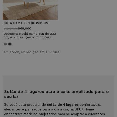
SOFÁ CAMA ZEN DE 232 CM
649,00€
1 180,00€
Descubra o sofá cama Zen de 232
cm, a sua solução perfeita para
um espaço versátil e acolhedor.
Este sofá não só oferece conforto,
como também adiciona um toque
de elegância à sua sala de estar.
em stock, expedição em 1-2 dias
Descubra a combinação perfeita
entre estilo e funcionalidade com
o nosso sofá cama Zen.
Sofás de 4 lugares para a sala: amplitude para o
seu lar
Se você está procurando
sofás de 4 lugares
confortáveis,
elegantes e pensados para o dia a dia, na UKUK Home
encontrará modelos projetados para se adaptar a diferentes