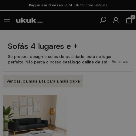
Pague em 3 vezes
SEM JUROS com SeQura
0
Sofás 4 lugares e +
Se procura design e sofás de qualidade, está no lugar
perfeito. Não perca o nosso
catálogo online de sofás de
quatro lugares
onde encontrará uma grande variedade de
produtos de design em todos os estilos para que possa
deslumbrar com a sua decoração e criar ambientes muito
elegantes cheios das
últimas tendências e de grande
conforto
tornando a sua sala de estar num local acolhedor.