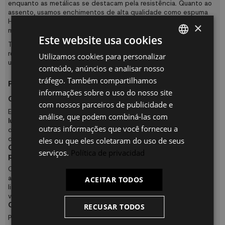
enquanto as metálicas se destacam pela resistência. Quanto ao
assento, usamos enchimentos de alta qualidade como espuma
HR ou viscoelástica, materiais que oferecem conforto e mantêm
×
melhor a forma com o uso diário.
Este website usa cookies
Também é importante escolher um estofado respirável e
resistente, especialmente em lares familiares ou ambientes de
Utilizamos cookies para personalizar
SPANISH
uso intenso.
conteúdo, anúncios e analisar nosso
ES
tráfego. Também compartilhamos
Perguntas frequentes
PT
informações sobre o uso do nosso site
Quais medidas costuma ter um sofá de 4 lugares?
com nossos parceiros de publicidade e
FR
Embora possa variar de acordo com o design, um
sofá de 4
análise, que podem combiná-las com
lugares
geralmente mede entre 260 e 320 cm de largura. Antes
IT
outras informações que você forneceu a
de comprar, é importante medir bem o espaço disponível e
deixar área de passagem suficiente ao redor do sofá.
eles ou que eles coletaram do uso de seus
Os sofás de 4 lugares são adequados para salas
serviços.
Política de privacidad
pequenas?
Os sofás grandes são pensados principalmente para salas
amplas ou espaços abertos. No entanto, alguns designs de
ACEITAR TODOS
linhas retas ou com pés altos ajudam a reduzir a sensação de
volume e podem se adaptar melhor a ambientes médios.
Qual estofado é melhor para uso diário?
RECUSAR TODOS
Para uso frequente, recomendamos tecidos resistentes,