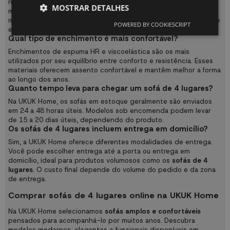
respiráveis e fáceis de manter. Estofados de qualidade oferecem
MOSTRAR DETALHES
maior durabilidade e ajudam a conservar a aparência do sofá por
mais tempo, especialmente em lares familiares ou com animais de
POWERED BY COOKIESCRIPT
estimação.
Qual tipo de enchimento é mais confortável?
Enchimentos de espuma HR e viscoelástica são os mais
utilizados por seu equilíbrio entre conforto e resistência. Esses
materiais oferecem assento confortável e mantêm melhor a forma
ao longo dos anos.
Quanto tempo leva para chegar um sofá de 4 lugares?
Na UKUK Home, os sofás em estoque geralmente são enviados
em 24 a 48 horas úteis. Modelos sob encomenda podem levar
de 15 a 20 dias úteis, dependendo do produto.
Os sofás de 4 lugares incluem entrega em domicílio?
Sim, a UKUK Home oferece diferentes modalidades de entrega.
Você pode escolher entrega até a porta ou entrega em
domicílio, ideal para produtos volumosos como os
sofás de 4
lugares
. O custo final depende do volume do pedido e da zona
de entrega.
Comprar sofás de 4 lugares online na UKUK Home
Na UKUK Home selecionamos
sofás amplos e confortáveis
pensados para acompanhá-lo por muitos anos. Descubra
modelos modernos, elegantes e funcionais disponíveis em