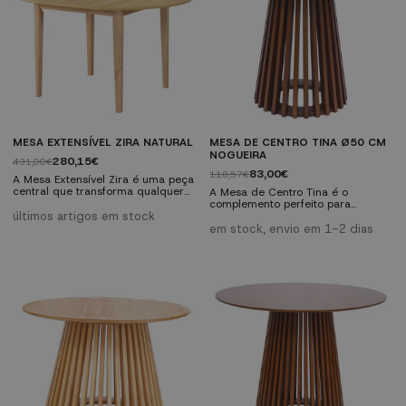
preto, estrutura metálica na cor...
106 x...
MESA EXTENSÍVEL ZIRA NATURAL
MESA DE CENTRO TINA Ø50 CM
NOGUEIRA
280,15€
431,00€
83,00€
118,57€
A Mesa Extensível Zira é uma peça
central que transforma qualquer
A Mesa de Centro Tina é o
espaço com o seu design versátil
complemento perfeito para
e moderno. Fabricada com
últimos artigos em stock
qualquer lar. Fabricada em
materiais de qualidade para maior
madeira envernizada, esta mesa
em stock, envio em 1-2 dias
robustez e durabilidade, esta mesa
com um design escandinavo é
adapta-se a qualquer espaço e
tanto elegante quanto prática.
ocasião. Características técnicas:
Apresenta um pé entrelaçado
Materiais: MDF com folheado de
singular que adiciona um toque
madeira de borracha, pés de
distintivo. Características técnicas:
madeira de borracha. Dimensões:
Fabricada em madeira
106 x...
envernizada. Design redondo com
pé entrelaçado único. Dimensões:
Ø...