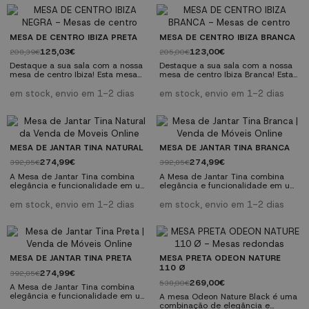
elegância com um design
industrial contemporâneo perfeito
para a sua casa ou jardim.
Destacado pela sua resistência e
durabilidade, é a escolha perfeita
MESA DE CENTRO IBIZA PRETA
MESA DE CENTRO IBIZA BRANCA
para quem procura mobiliário
125,03€
123,00€
208,39€
205,00€
prático e estético....
Destaque a sua sala com a nossa
Destaque a sua sala com a nossa
mesa de centro Ibiza! Esta mesa
mesa de centro Ibiza Branca! Esta
combina elegância e
mesa combina elegância e
funcionalidade com o seu design
funcionalidade com o seu design
em stock, envio em 1-2 dias
em stock, envio em 1-2 dias
preto sofisticado e durável.
branco sofisticado e durável.
Descubra como esta mesa pode
Descubra como esta mesa pode
transformar o seu espaço. Torne-o
transformar o seu espaço. Torne-o
o centro das atenções em
o centro das atenções em
qualquer ambiente.
qualquer ambiente.
Características tecnicas: Tampo
Características tecnicas: Tampo
MESA DE JANTAR TINA NATURAL
MESA DE JANTAR TINA BRANCA
em MDF preto. Perna de metal
em MDF na cor branco. Perna de
274,99€
274,99€
392,85€
392,85€
preto. Design destacável.
metal branco. Design...
Dimensões: Ø 70...
A Mesa de Jantar Tina combina
A Mesa de Jantar Tina combina
elegância e funcionalidade em um
elegância e funcionalidade em um
design moderno. Feita em madeira
design moderno. Feita em madeira
de alta qualidade e placa de MDF,
de alta qualidade e placa de MDF,
em stock, envio em 1-2 dias
em stock, envio em 1-2 dias
esta mesa redonda possui um pé
esta mesa redonda possui um pé
interligado exclusivo que adiciona
interligado exclusivo que adiciona
um toque diferenciado. As suas
um toque diferenciado. As suas
dimensões equilibradas e o
dimensões equilibradas e o
acabamento natural tornam-no
acabamento branco tornam-no
perfeito para qualquer espaço de
perfeito para qualquer espaço de
MESA DE JANTAR TINA PRETA
MESA PRETA ODEON NATURE
refeição. Esta mesa redonda
refeição. Esta mesa redonda
110 Ø
274,99€
392,85€
oferece...
oferece...
269,00€
538,00€
A Mesa de Jantar Tina combina
elegância e funcionalidade em um
A mesa Odeon Nature Black é uma
design moderno. Feita em madeira
combinação de elegância e