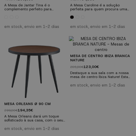
A Mesa de Jantar Tina é o
A Mesa Caroline é a solução
complemento perfeito para
perfeita para quem procura uma
qualquer casa. Feita em madeira
mesa compacta que alie
envernizada e MDF, esta mesa
funcionalidade e estilo industrial
desenhada com uma abordagem
moderno. Esta mesa foi concebida
escandinava é elegante e prática.
para satisfazer as necessidades
em stock, envio em 1-2 dias
em stock, envio em 1-2 dias
Possui um pé interligado exclusivo
de qualquer espaço.
que acrescenta um toque distinto.
Características técnicas: Material:
Características técnicas: Fabricado
Fabricado em polipropileno de alta
em madeira envernizada e MDF
qualidade. Dimensões: Ø 60 cm x
lacado a branco. Disponível numa
Altura 76 cm. Ideal para
variedade de...
ambientes interiores e...
MESA DE CENTRO IBIZA BRANCA
NATURE
123,00€
205,00€
Destaque a sua sala com a nossa
mesa de centro Ibiza Nature! Esta
mesa combina elegância e
funcionalidade com o seu design
em stock, envio em 1-2 dias
natural sofisticado e durável.
Descubra como esta mesa pode
transformar o seu espaço. Torne-o
o centro das atenções em
MESA ORLEANS Ø 90 CM
qualquer ambiente.
Características tecnicas: Tampo
194,35€
299,00€
em MDF na cor natural. Perna de
metal branco. Design...
A Mesa Orleans dará um toque
sofisticado à sua casa, com o seu
atraente efeito de madeira,
juntamente com as cadeiras da
em stock, envio em 1-2 dias
linha Orleans. Combine a