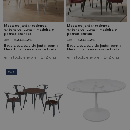
Mesa de jantar redonda
Mesa de jantar redonda
extensível Luna – madeira e
extensível Luna – madeira e
pernas brancas
pernas pretas
312,12€
312,12€
459,00€
459,00€
Eleve a sua sala de jantar com a
Eleve a sua sala de jantar com a
Mesa Luna, uma mesa redonda
Mesa Luna, uma mesa redonda
extensível com painel de fibra de
extensível com painel de fibra de
média densidade com
média densidade com
em stock, envio em 1-2 dias
em stock, envio em 1-2 dias
acabamento madeira e pernas
acabamento madeira e pernas
metálicas brancas. Design
metálicas pretas. Design moderno
moderno e prático. Características
e prático. Características Gerais
Gerais Tipo: mesa de jantar
Tipo: mesa de jantar redonda
PACOTE
redonda extensível. Materiais:
extensível. Materiais: painel de
painel de fibra de média
fibra de média densidade com
densidade com acabamento
acabamento madeira; pernas
madeira; pernas metálicas
metálicas pretas....
brancas....