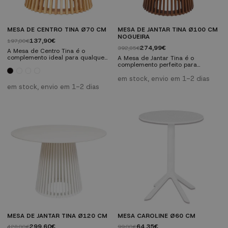
MESA DE CENTRO TINA Ø70 CM
MESA DE JANTAR TINA Ø100 CM
NOGUEIRA
137,90€
197,00€
274,99€
392,85€
A Mesa de Centro Tina é o
complemento ideal para qualquer
A Mesa de Jantar Tina é o
lar. Fabricada em madeira
complemento perfeito para
envernizada e MDF lacado em
qualquer lar. Fabricada em
preto e branco, esta mesa
madeira envernizada, esta mesa
em stock, envio em 1-2 dias
combina um design escandinavo
com um design escandinavo é
em stock, envio em 1-2 dias
com uma funcionalidade prática.
tanto elegante como prática.
O seu design compacto e
Apresenta um pé entrelaçado
moderno adapta-se a qualquer
singular que adiciona um toque
ambiente. Apresenta um singular
distintivo. Características técnicas:
pé entrelaçado que adiciona um
Fabricada em madeira
toque distintivo. Características...
envernizada. Design redondo com
pé entrelaçado único. Dimensões:
Ø 100...
MESA DE JANTAR TINA Ø120 CM
MESA CAROLINE Ø60 CM
299,60€
64,35€
428,00€
99,00€