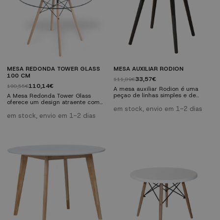
MESA REDONDA TOWER GLASS
MESA AUXILIAR RODION
100 CM
33,57€
111,89€
110,14€
180,55€
A mesa auxiliar Rodion é uma
peçao de linhas simples e de
A Mesa Redonda Tower Glass
design elegante, tanto pelo seu
oferece um design atraente com
formato como pela variedade de
infinitas possibilidades de
em stock, envio em 1-2 dias
cores, sendo ideal para
combinação e seu preço razoável
em stock, envio em 1-2 dias
decorações de tipo vintage e
a torna um elemento básico para
industrial. Sem dúvida, uma ótima
qualquer casa. Possui quatro pés
opção se você está buscando uma
cônicos em madeira maciça de
mesa auxiliar vintage barato. E,
faia unidos por um sistema de
para conseguir uma decoração
hastes interligadas que garantem
total, não perca o resto de móveis
sua estabilidade. É perfeito para
da coleção Rodion.
utilizar na sala de jantar e na
cozinha,...