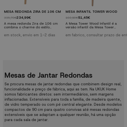
MESA REDONDA ZIRA DE 106 CM
MESA INFANTIL TOWER WOOD
234,99€
51,45€
335,70€
102,90€
A mesa redonda Zira de 106 cm
A Mesa Tower Wood Infantil é a
combina o charme do estilo
versão infantil da Mesa Tower
nórdico com a funcionalidade de
Wood, inspirada pelo modelo da
um móvel moderno. Com tampo
autoria do 1950, criou a sua mais
em stock, envio em 1-2 dias
em fabrico, consultar prazo de en
em MDF lacado branco e pés em
famosa criação, atualmente um
madeira seringueira, esta mesa
dos modelos com mais éxito no
traz elegância e soluções práticas
mundo da decoração.
para sua cozinha ou sala de jantar.
Suas dimensões o tornam perfeito
para espaços compactos.
Descubra como esta mesa pode
transformar a sua...
Mesas de Jantar Redondas
Se procura mesas de jantar redondas que combinem design real,
funcionalidade e preço de fábrica, aqui as tem. Na UKUK Home
somos fabricantes diretos: sem intermediários, sem margens
inflacionadas. Extensíveis para toda a família, de madeira quente,
de vidro temperado ou com pé central elegante. Desde modelos
compactos de 90 cm para quatro convivas até mesas redondas
extensíveis que se adaptam a qualquer reunião, há uma opção
para cada sala de jantar.