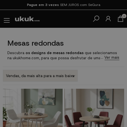
Pague em 3 vezes
SEM JUROS com SeQura
0
Mesas redondas
Descubra
os designs de mesas redondas
que selecionamos
na ukukhome.com, para que possa desfrutar de uma
experiência de compra online perfeita. Pode comprar de
qualquer lugar e a qualquer hora e receber em sua casa em
pouco tempo diretamente de nossos armazéns, com
os
melhores preços do mercado
e sem esperar longas filas.