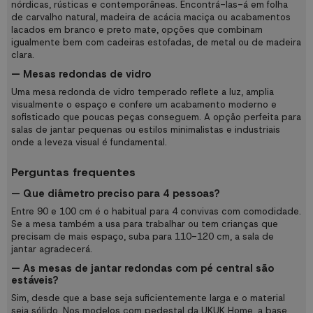
nórdicas, rústicas e contemporâneas. Encontrá-las-á em folha
de carvalho natural, madeira de acácia maciça ou acabamentos
lacados em branco e preto mate, opções que combinam
igualmente bem com cadeiras estofadas, de metal ou de madeira
clara.
— Mesas redondas de vidro
Uma mesa redonda de vidro temperado reflete a luz, amplia
visualmente o espaço e confere um acabamento moderno e
sofisticado que poucas peças conseguem. A opção perfeita para
salas de jantar pequenas ou estilos minimalistas e industriais
onde a leveza visual é fundamental.
Perguntas frequentes
— Que diâmetro preciso para 4 pessoas?
Entre 90 e 100 cm é o habitual para 4 convivas com comodidade.
Se a mesa também a usa para trabalhar ou tem crianças que
precisam de mais espaço, suba para 110-120 cm, a sala de
jantar agradecerá.
— As mesas de jantar redondas com pé central são
estáveis?
Sim, desde que a base seja suficientemente larga e o material
seja sólido. Nos modelos com pedestal da UKUK Home, a base