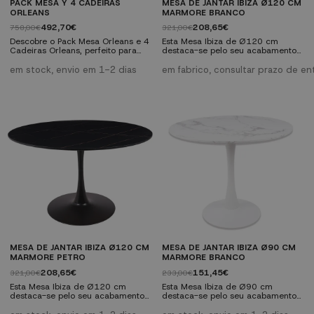
PACK MESA Y 4 CADEIRAS
MESA DE JANTAR IBIZA Ø120 CM
ORLEANS
MARMORE BRANCO
492,70€
208,65€
758,00€
321,00€
Descobre o Pack Mesa Orleans e 4
Esta Mesa Ibiza de Ø120 cm
Cadeiras Orleans, perfeito para
destaca-se pelo seu acabamento
criar um ambiente moderno de
em efeito mármore, conferindo
estilo industrial tanto em interiores
elegância e funcionalidade. Com
em stock, envio em 1-2 dias
em fabrico, consultar prazo de en
como em exteriores cobertos. Este
uma tampa em MDF com efeito
conjunto destaca-se pelos seus
mármore branco e uma base
materiais de alta qualidade e
metálica branca, esta mesa
design versátil. Características
combina durabilidade e estilo.
técnicas: Materiais: PE e metal com
Características técnicas: Materiais:
efeito de madeira. Dimensões das
Tampa de MDF com acabamento
cadeiras: 54,5 x 48 x 77...
em efeito mármore branco,
estrutura metálica na cor...
MESA DE JANTAR IBIZA Ø120 CM
MESA DE JANTAR IBIZA Ø90 CM
MARMORE PETRO
MARMORE BRANCO
208,65€
151,45€
321,00€
233,00€
Esta Mesa Ibiza de Ø120 cm
Esta Mesa Ibiza de Ø90 cm
destaca-se pelo seu acabamento
destaca-se pelo seu acabamento
em efeito mármore preto,
em efeito mármore, conferindo
conferindo elegância e
elegância e funcionalidade. Com