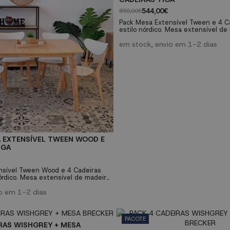
544,00€
850,00€
Pack Mesa Extensível Tween e 4 C
estilo nórdico. Mesa extensível d
com tampo branco e quatro pernas
maciça de borracha em cor natural
em stock, envio em 1-2 dias
jantar Tiga de madeira estilo nórdi
madeira em tom claro com o branc
do assento. Este conjunto completo
perfeito em qualquer...
A EXTENSÍVEL TWEEN WOOD E
IGA
nsível Tween Wood e 4 Cadeiras
nórdico. Mesa extensível de madeira
 tampo e quatro pernas de
de borracha na cor natural. Cadeira
o em 1-2 dias
e madeira no estilo nórdico,
ra clara com o branco do encosto
te pack de jantar completo é ideal
PACOTE
spaço!
RAS WISHGREY + MESA