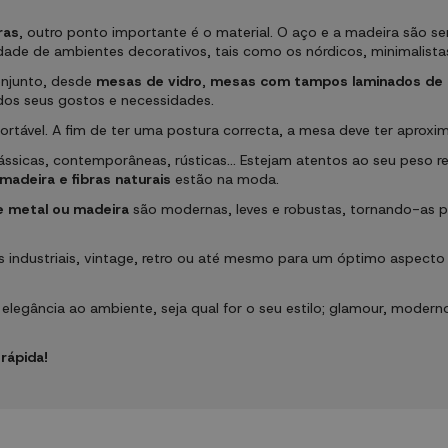
ras
, outro ponto importante é o material. O aço e a madeira são sem
de ambientes decorativos, tais como os nórdicos, minimalistas, i
onjunto, desde
mesas de vidro
,
mesas com
tampos laminados de 
dos seus gostos e necessidades.
fortável. A fim de ter uma postura correcta, a mesa deve ter apro
lássicas, contemporâneas, rústicas... Estejam atentos ao seu peso 
madeira e fibras naturais
estão na moda.
 metal ou madeira
são modernas, leves e robustas, tornando-as per
 industriais, vintage, retro ou até mesmo para um óptimo aspecto 
legância ao ambiente, seja qual for o seu estilo; glamour, moderno,
rápida!