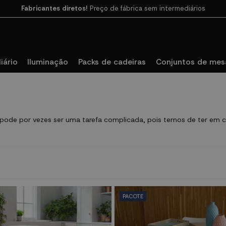
Pague em 3 vezes
SEM JUROS com SeQura
iário
Iluminação
Packs de cadeiras
Conjuntos de mesa
pode por vezes ser uma tarefa complicada, pois temos de ter em c
PACOTE