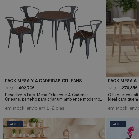
PACK MESA Y 4 CADEIRAS ORLEANS
PACK MESA AL
492,70€
278,85€
758,00€
429,00€
Descobre o Pack Mesa Orleans e 4 Cadeiras
O Pack mesa alt
Orleans, perfeito para criar um ambiente moderno
ideal para quem 
de estilo industrial tanto em interiores como em
funcional para 
exteriores cobertos. Este conjunto destaca-se
em stock, envio em 1-2 dias
e materiais de a
em stock, envi
pelos seus materiais de alta qualidade e design
perfeito para co
versátil. Características técnicas: Materiais: PE e
seu negócio. Características técnicas: Bancos
metal com efeito de madeira. Dimensões das
fabricados em m
PACOTE
PACOTE
cadeiras: 54,5 x 48 x 77...
PVC branco. Mesa