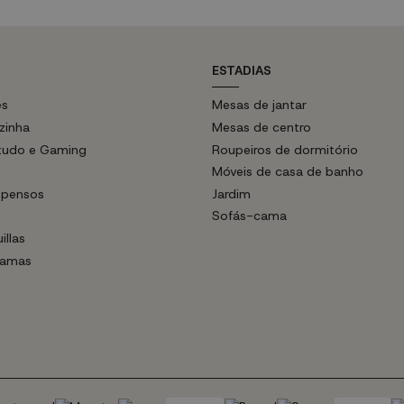
ESTADIAS
es
Mesas de jantar
zinha
Mesas de centro
studo e Gaming
Roupeiros de dormitório
Móveis de casa de banho
spensos
Jardim
Sofás-cama
illas
Camas