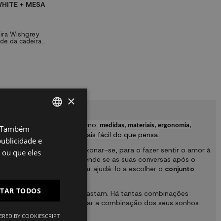
HITE + MESA
eira Wishgrey
ade da cadeira
 a cadeira
o seu designer
 Brecker é uma
les que gostam
alhe.
×
ta vários factores tais como;
medidas, materiais, ergonomia,
o. Também
SPANISH
s e cadeiras baratas
, é mais fácil do que pensa.
ublicidade e
ES
special para o fazer apaixonar-se, para o fazer sentir o amor à
 ou que eles
de cadeiras e mesas
depende se as suas conversas após o
PT
UKHOME.com
vamos tentar ajudá-lo a escolher o
conjunto
FR
ITAR TODOS
u procurar duas que contrastam. Há tantas combinações
IT
e design barato
e encontrar a combinação dos seus sonhos.
RED BY COOKIESCRIPT