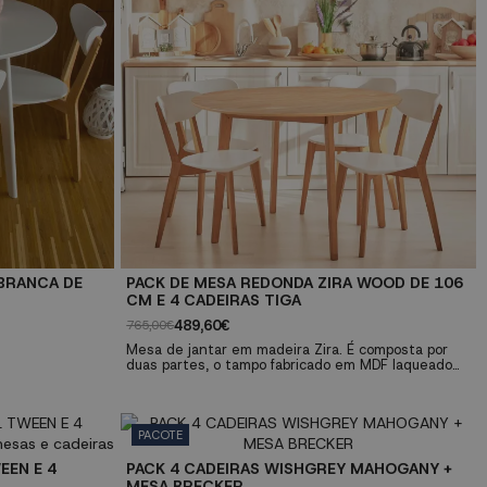
 BRANCA DE
PACK DE MESA REDONDA ZIRA WOOD DE 106
CM E 4 CADEIRAS TIGA
489,60€
765,00€
Mesa de jantar em madeira Zira. É composta por
duas partes, o tampo fabricado em MDF laqueado
de cor branca e as pernas de cor natural. Cadeira
de jantar Tiga em madeira, estilo nórdico, combina
a madeira clara com o branco do encosto e
assento. Pacote de mesa e cadeiras de jantar de
PACOTE
alta qualidade!
EEN E 4
PACK 4 CADEIRAS WISHGREY MAHOGANY +
MESA BRECKER