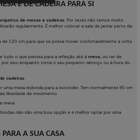
SA E DE CADEIRA PARA SI
onjuntos de mesas e cadeiras
. Por vezes não temos muito
izarão regularmente. É melhor colocar a sala de jantar perto da
ja de 120 cm para que se possa mover confortavelmente à volta
ar tudo o que precisa para a refeição até à
mesa
, ou ter de
ato por isso enquanto toma o seu pequeno-almoço ou à hora do
de cadeiras
.
 melhor uma mesa redonda para a esconder. Tem normalmente 90 cm
ais liberdade de movimento.
a mesa.
redondas não são uma boa opção e é melhor optar por uma
 PARA A SUA CASA