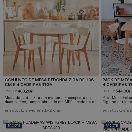
CONJUNTO DE MESA REDONDA ZIRA DE 106
PACK DE MES
CM E 4 CADEIRAS TIGA
4 CADEIRAS T
483,20€
544,00€
755,00€
850,00€
Mesa de jantar Zira em madeira. É composta por
Pack Mesa Exte
duas partes, tampo fabricado em MDF lacado na cor
Tiga no estilo 
branca e pernas em cor natural. Cadeira Tiga de
Tween Wood com
jantar em madeira estilo nórdico, combinando a
em stock, envio em 1-2 dias
madeira maciça 
em stock, envi
madeira em tom claro com o branco do encosto e
de jantar Tiga d
assento. Pack de mesa e cadeiras de jantar de
combina a madei
grande qualidade!
e do assento. Es
PACOTE
PACOTE
para qualquer e
PACK 4 CADEI