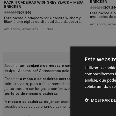
BRECKER
PACK 4 CADEIRAS WISHGREY BLACK + MESA
BRECKER
807,84
2 019,59€
807,84€
2 019,59€
Este pacote é c
uma réplica de 
Este pacote é composto por:A cadeira Wishgrey
também conheci
Black é uma réplica de alta qualidade da cadeira
cadeira Wegner,
em stock, envi
Wishbone, também conhecida como a cadeira
Wegner.A mesa 
CH24 ou cadeira Wegner, depois do seu designer
em stock, envio em 1-2 dias
mesas perfeitas
Hans J. Wegner.A mesa extensível Brecker é uma
deixar a sua ma
dessas mesas perfeitas para aqueles que gostam
de deixar a sua marca em cada detalhe.
Este websit
Escolher um
conjunto de mesas e cadeiras
para a nossa casa p
Utilizamos cooki
... Acalme-se! Comecemos pelo princípio e verá como é 
design
compartilhamos i
Escolher
a mesa e as cadeiras certas para a sua sala de jantar
análise, que pod
primeira vista, para o fazer namoriscar e depois... para o aprox
coletaram do uso 
jantar podem ser longas e confortáveis ou curtas e desconfortáve
perfeito de mesas e cadeiras
.
MOSTRAR DE
A
mesa e as cadeiras de jantar
destinam-se a trabalhar em co
possíveis que seleccionámos as melhores para si, para que poss