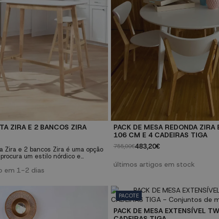
TA ZIRA E 2 BANCOS ZIRA
PACK DE MESA REDONDA ZIRA
106 CM E 4 CADEIRAS TIGA
483,20€
755,00€
a Zira e 2 bancos Zira é uma opção
procura um estilo nórdico e
a sua casa. Com um design elegante
últimos artigos em stock
lta qualidade, este conjunto é
o em 1-2 dias
zinhas, salas de jantar ou para o
adeira de seringueira. Assento em
PACOTE
...
PACK DE MESA EXTENSÍVEL TW
CADEIRAS TIGA