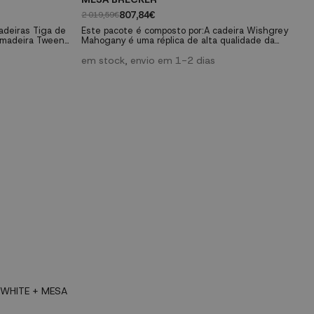
807,84€
2 019,59€
adeiras Tiga de
Este pacote é composto por:A cadeira Wishgrey
e madeira Tween
Mahogany é uma réplica de alta qualidade da
 de madeira
cadeira Wishbone, também conhecida como a
. Cadeira de
cadeira CH24 ou cadeira Wegner, depois do seu
em stock, envio em 1-2 dias
co, combina a
designer Hans J. Wegner.A mesa extensível
o do encosto e
Brecker é uma dessas mesas perfeitas para
 de jantar fica
aqueles que gostam de deixar a sua marca em
cada detalhe.