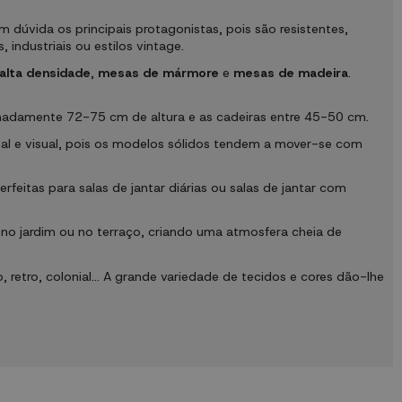
 dúvida os principais protagonistas, pois são resistentes,
ndustriais ou estilos vintage.
alta densidade
,
mesas de
mármore
e
mesas de madeira
.
ximadamente 72-75 cm de altura e as cadeiras entre 45-50 cm.
real e visual, pois os modelos sólidos tendem a mover-se com
feitas para salas de jantar diárias ou salas de jantar com
no jardim ou no terraço, criando uma atmosfera cheia de
 retro, colonial... A grande variedade de tecidos e cores dão-lhe