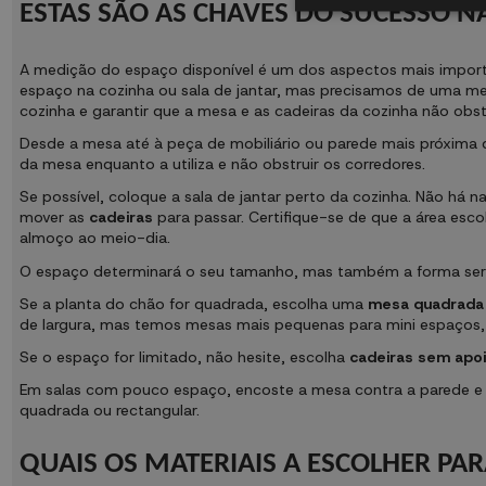
ESTAS SÃO AS CHAVES DO SUCESSO N
A medição do espaço disponível é um dos aspectos mais import
espaço na cozinha ou sala de jantar, mas precisamos de uma mesa
cozinha e garantir que a mesa e as cadeiras da cozinha não obs
Desde a mesa até à peça de mobiliário ou parede mais próxima 
da mesa enquanto a utiliza e não obstruir os corredores.
Se possível, coloque a sala de jantar perto da cozinha. Não há n
mover as
cadeiras
para passar. Certifique-se de que a área esc
almoço ao meio-dia.
O espaço determinará o seu tamanho, mas também a forma se
Se a planta do chão for quadrada, escolha uma
mesa quadrada
de largura, mas temos mesas mais pequenas para mini espaços, s
Se o espaço for limitado, não hesite, escolha
cadeiras sem apo
Em salas com pouco espaço, encoste a mesa contra a parede e
quadrada ou rectangular.
QUAIS OS MATERIAIS A ESCOLHER PA