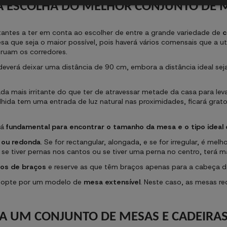
A ESCOLHA DO MELHOR CONJUNTO DE ME
antes a ter em conta ao escolher de entre a grande variedade de
c
 que seja o maior possível, pois haverá vários comensais que a util
truam os corredores.
deverá deixar uma distância de 90 cm, embora a distância ideal se
ada mais irritante do que ter de atravessar metade da casa para lev
olhida tem uma entrada de luz natural nas proximidades, ficará gr
rá
fundamental para encontrar o tamanho da mesa e o tipo ideal 
 ou redonda
. Se for rectangular, alongada, e se for irregular, é
e tiver pernas nos cantos ou se tiver uma perna no centro, terá m
ios de braços
e reserve as que têm braços apenas para a cabeça d
 opte por um modelo de
mesa extensível
. Neste caso, as mesas 
RA UM CONJUNTO DE MESAS E CADEIRAS