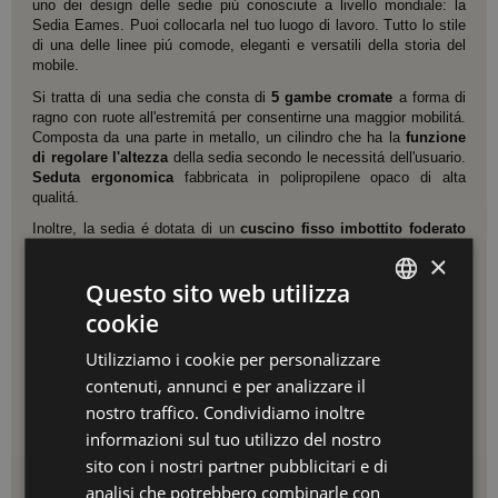
uno dei design delle sedie piú conosciute a livello mondiale: la
Sedia Eames. Puoi collocarla nel tuo luogo di lavoro. Tutto lo stile
di una delle linee piú comode, eleganti e versatili della storia del
mobile.
Si tratta di una sedia che consta di
5 gambe cromate
a forma di
ragno con ruote all'estremitá per consentirne una maggior mobilitá.
Composta da una parte in metallo, un cilindro che ha la
funzione
di regolare l'altezza
della sedia secondo le necessitá dell'usuario.
Seduta ergonomica
fabbricata in polipropilene opaco di alta
qualitá.
Inoltre, la sedia é dotata di un
cuscino fisso imbottito foderato
in polipropilene
. Questo pezzo é disponibile in
tre colori
×
differenti: nero, grigio e bianco.
Questo sito web utilizza
La
sedia nera e bianca si presentano con cuscini differenti
cookie
rispetto alla sedia: sedia bianca cn cuscino nero e sedia nera con
SPANISH
cuscino bianco.
Utilizziamo i cookie per personalizzare
ES
Misure:
Larghezza: 58 cm | Profonditá: 58 cm | Altezza: regolabile
contenuti, annunci e per analizzare il
| Altezza seduta: 48,5 cm
PT
nostro traffico. Condividiamo inoltre
informazioni sul tuo utilizzo del nostro
FR
sito con i nostri partner pubblicitari e di
IT
Dettagli del prodotto
analisi che potrebbero combinarle con