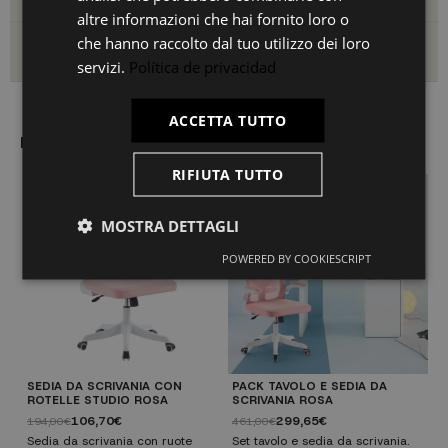
altre informazioni che hai fornito loro o
che hanno raccolto dal tuo utilizzo dei loro
Spedizioni e resi
servizi.
Política de privacidad
ACCETTA TUTTO
Potrebbe anche piacerti
RIFIUTA TUTTO
PACCHETTO
MOSTRA DETTAGLI
POWERED BY COOKIESCRIPT
SEDIA DA SCRIVANIA CON
PACK TAVOLO E SEDIA DA
P
ROTELLE STUDIO ROSA
SCRIVANIA ROSA
B
106,70€
299,65€
194,00€
461,00€
4
Sedia da scrivania con ruote
Set tavolo e sedia da scrivania.
S