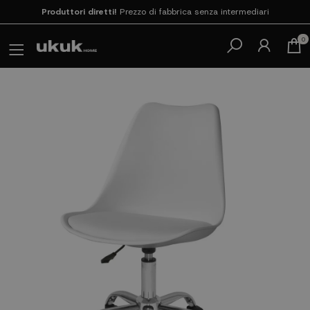
Paga in 3 rate
SENZA INTERESSI con SeQura
0