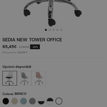
SEDIA NEW TOWER OFFICE
65,45€
119,00€
-45%
Riferimento
024967
Opzioni disponibili
Colore:
BIANCO
BIANCO
NERO
SABBIA
ACQUAMARINA
GRIGIO
SEDUTA BIANCA CUSCINO NERO
SEDUTA NERA CUSCINO BIANCO